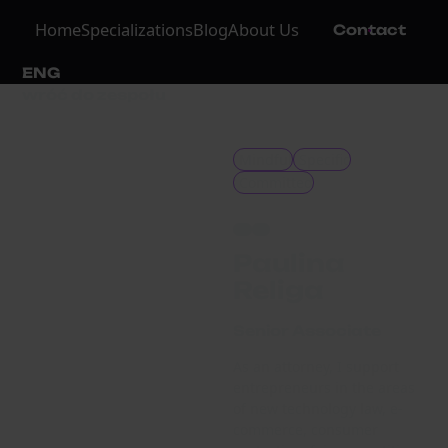
Home
Specializations
Blog
About Us
Contact
ENG
wróć do zespołu
Mindful
Specific
Committed
kontakt@sawaryn.com
LinkedIn
Paulina
Religa
Senior Associate
As an attorney, I support
entrepreneurs in the areas
of new technology law, e-
commerce, consumer