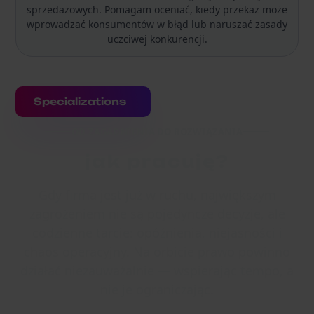
sprzedażowych. Pomagam oceniać, kiedy przekaz może
wprowadzać konsumentów w błąd lub naruszać zasady
uczciwej konkurencji.
Specializations
OD ZAGADNIENIA DO ROZWIĄZANIA
jak pracuję?
Gdy firma jest już w ruchu, największym
zagrożeniem nie są pojedyncze decyzje, ale
codzienne tarcie: opóźnienia, niejasności i
chaos operacyjny. Na orbicie prawo powinno
działać niezauważalnie — wspierając tempo, a
nie je ograniczając.