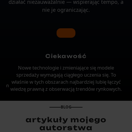
działać niezauważalnie — wspierając tempo, a
nie je ograniczając.
Ciekawość
tne
Nowe technologie i zmieniające się modele
ń,
sprzedaży wymagają ciągłego uczenia się. To
ż
wy
właśnie w tych obszarach najbardziej lubię łączyć
nnym
wiedzę prawną z obserwacją trendów rynkowych.
BLOG
artykuły mojego
autorstwa