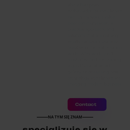
also a European
Ambassador for the Climate
Pact. In my work, I value
clear communication, a
practical approach, and
solutions that are not only
legally compliant but also
feasible in the real business
world. After work, you'll
most often find me reading
a good book, at an art
gallery, or discussing how
technology and climate are
changing modern business.
Contact
NA TYM SIĘ ZNAM
specjalizuję się w