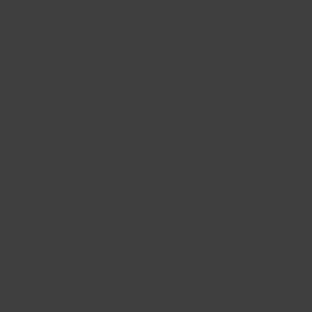
Efekt
Klient wdrożył poprawiony regulamin i zmienił kilka
elementów interfejsu jeszcze przed startem
kampanii promocyjnej, ograniczając ryzyko skarg
konsumenckich i interwencji UOKiK.
Sytuacja
Przedsiębiorca rozwijający działalność cyfrową
potrzebował wsparcia przy organizacji struktury
spółki i przygotowaniu dokumentacji.
Działanie
Wsparłam klienta w przygotowaniu niezbędnych
dokumentów oraz uporządkowaniu kwestii