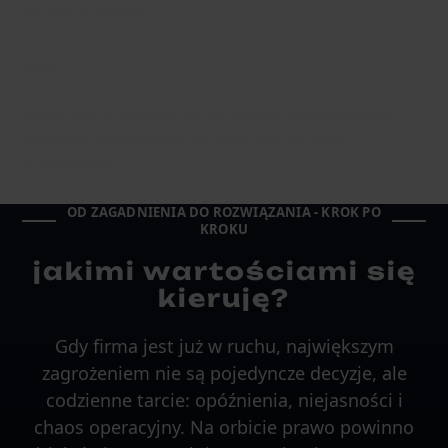
korporacyjnych.
Efekt
Klient zyskał większą przejrzystość organizacyjną i
lepsze przygotowanie do dalszego rozwoju
działalności.
OD ZAGADNIENIA DO ROZWIĄZANIA - KROK PO
KROKU
jakimi wartościami się
kieruję?
Gdy firma jest już w ruchu, największym
zagrożeniem nie są pojedyncze decyzje, ale
codzienne tarcie: opóźnienia, niejasności i
chaos operacyjny. Na orbicie prawo powinno