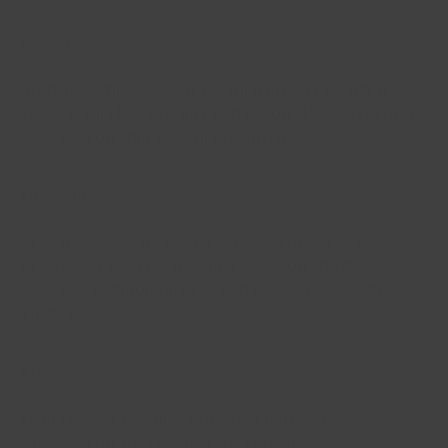
Sytuacja
Startup technologiczny rozwijał projekt oparty o
rozwiązania blockchain i potrzebował wsparcia przy
uporządkowaniu kwestii prawnych.
Działanie
Przeanalizowałam model działania projektu i
przygotowałam rozwiązania dopasowane do
specyfiki technologii oraz potrzeb biznesowych
klienta.
Efekt
Firma mogła rozwijać projekt w bardziej
uporządkowany i bezpieczny sposób.