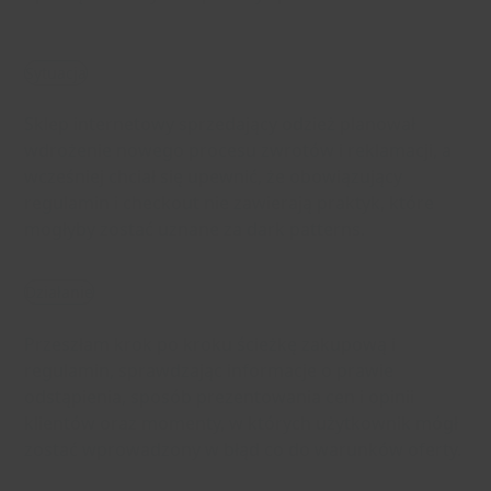
Sytuacja
Sklep internetowy sprzedający odzież planował
wdrożenie nowego procesu zwrotów i reklamacji, a
wcześniej chciał się upewnić, że obowiązujący
regulamin i checkout nie zawierają praktyk, które
mogłyby zostać uznane za dark patterns.
Działanie
Przeszłam krok po kroku ścieżkę zakupową i
regulamin, sprawdzając informacje o prawie
odstąpienia, sposób prezentowania cen i opinii
klientów oraz momenty, w których użytkownik mógł
zostać wprowadzony w błąd co do warunków oferty.