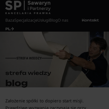
Baza
Specjalizacje
Usługi
Blog
O nas
Kontakt
PL
STREFA WIEDZY
strefa wiedzy
blog
Założenie spółki to dopiero start misji.
Prawdziwe wyzwania zaczynają się przy