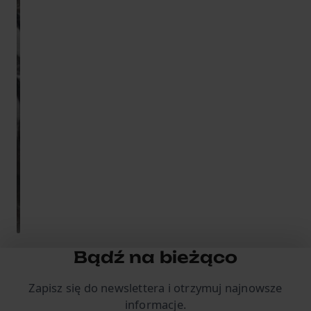
50
pracowników,
masz
obowiązek...
Krzysztof
Macionczyk
4
października
2023
Przeczytaj
•
8 minut
czytania
Bądź na bieżąco
Zapisz się do newslettera i otrzymuj najnowsze
informacje.