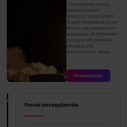
Zrównoważony rozwój,
odpowiedzialność
społeczna i przejrzystość
działań to wyzwanie przed
którymi stoją współczesne
organizacje. W odpowiedzi
na te potrzeby powstała
koncepcja ESG
(Environmental, Social,...
Przeczytaj
Compliance
Sygnaliści.
Panel zarządzania
Jakie
naruszenia
prawa
zgłaszać?
Co chcesz wiedzieć?