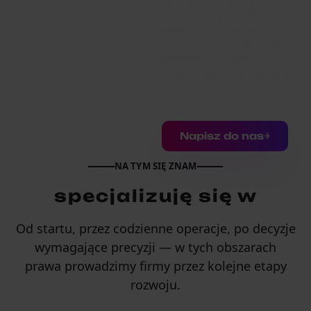
podmiotów gospodarczych,
dzięki czemu sprawy z
udziałem przedsiębiorców
prowadzę z pełnym
zrozumieniem ich kontekstu
biznesowego.
Napisz do nas
NA TYM SIĘ ZNAM
specjalizuję się w
Od startu, przez codzienne operacje, po decyzje
wymagające precyzji — w tych obszarach
prawa prowadzimy firmy przez kolejne etapy
rozwoju.