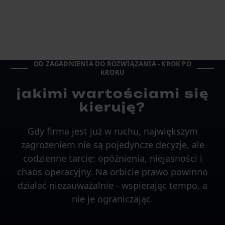
Klient podpisał umowę ze zmienionymi zapisami,
wiedząc dokładnie, w jakiej sytuacji może ją
wypowiedzieć i za co odpowiada finansowo.
OD ZAGADNIENIA DO ROZWIĄZANIA - KROK PO
KROKU
jakimi wartościami się
kieruję?
Gdy firma jest już w ruchu, największym
zagrożeniem nie są pojedyncze decyzje, ale
codzienne tarcie: opóźnienia, niejasności i
chaos operacyjny. Na orbicie prawo powinno
działać niezauważalnie - wspierając tempo, a
nie je ograniczając.