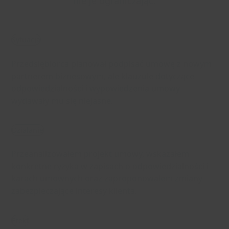
nie je ograniczając.
Sytuacja
Przedsiębiorca planował podpisać umowę z nowym
partnerem biznesowym, ale klauzule dotyczące
odpowiedzialności i wypowiedzenia umowy
wydawały mu się niejasne.
Działanie
Przeanalizowałem projekt umowy, wskazałem
konkretne ryzyka w zapisach o odpowiedzialności i
karach umownych oraz zaproponowałem zmiany
zabezpieczające interesy klienta.
Efekt