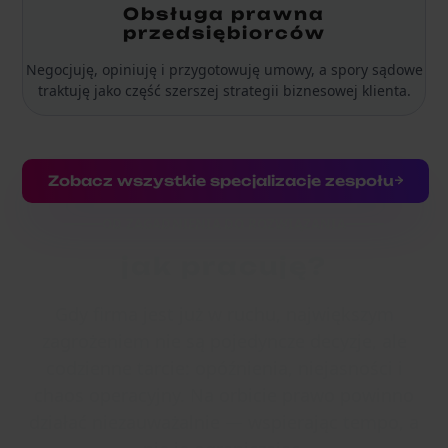
Obsługa prawna
przedsiębiorców
Negocjuję, opiniuję i przygotowuję umowy, a spory sądowe
traktuję jako część szerszej strategii biznesowej klienta.
Zobacz wszystkie specjalizacje zespołu
OD ZAGADNIENIA DO ROZWIĄZANIA
jak pracuję?
Gdy firma jest już w ruchu, największym
zagrożeniem nie są pojedyncze decyzje, ale
codzienne tarcie: opóźnienia, niejasności i
chaos operacyjny. Na orbicie prawo powinno
działać niezauważalnie — wspierając tempo, a