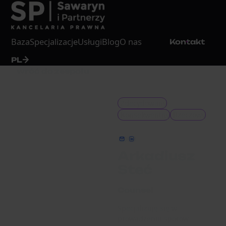
Baza
Specjalizacje
Usługi
Blog
O nas
Kontakt
PL
wróć do zespołu
Zdecydowany
Konsekwentny
Rzeczowy
kontakt@sawaryn.com
LinkedIn
Arkadiusz
Steć
Counsel
Specjalizuję się w
prowadzeniu sporów