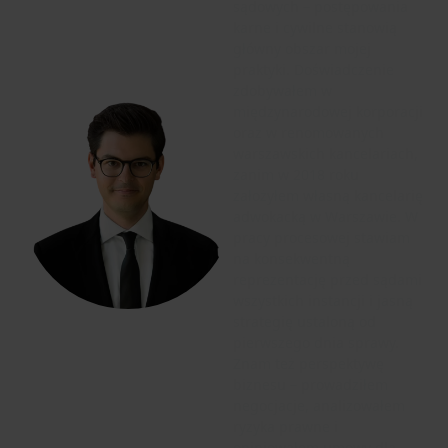
sądowych – postępowania
karne i cywilne stanowią
główny obszar mojej
praktyki. Doświadczenie
zdobywałem w
międzynarodowej korporacji
oraz w renomowanych
warszawskich kancelariach,
zanim w 2018 roku
założyłem własną kancelarię
adwokacką w Warszawie. W
pracy procesowej stawiam
na konsekwentną
reprezentację przed sądami
wszystkich instancji i jasną
strategię ustaloną od
pierwszego dnia sprawy.
Znam też perspektywę
biznesu – prowadziłem
negocjacje, analizowałem
ryzyka prawne i
opiniowałem umowy dla