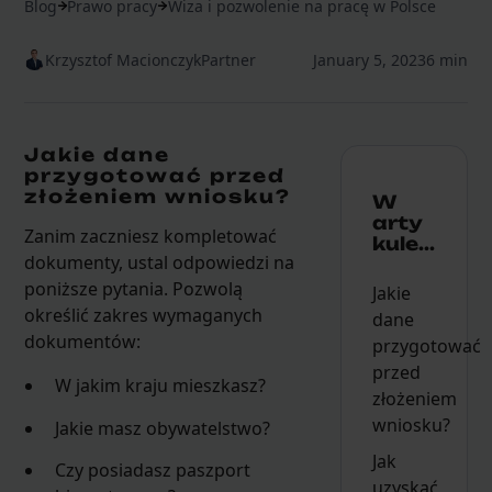
Blog
Prawo pracy
Wiza i pozwolenie na pracę w Polsce
Krzysztof Macionczyk
Partner
January 5, 2023
6 min
Jakie dane
przygotować przed
złożeniem wniosku?
W
arty
Zanim zaczniesz kompletować
kule...
dokumenty, ustal odpowiedzi na
poniższe pytania. Pozwolą
Jakie
określić zakres wymaganych
dane
dokumentów:
przygotować
przed
W jakim kraju mieszkasz?
złożeniem
wniosku?
Jakie masz obywatelstwo?
Jak
Czy posiadasz paszport
uzyskać