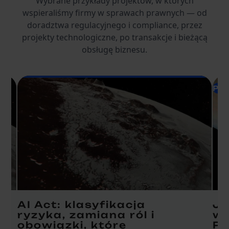
Wybrane przykłady projektów, w których
wspieraliśmy firmy w sprawach prawnych — od
doradztwa regulacyjnego i compliance, przez
projekty technologiczne, po transakcje i bieżącą
obsługę biznesu.
Pra
AI Act: klasyfikacja
Ja
ryzyka, zamiana ról i
w 
obowiązki, które
Pr