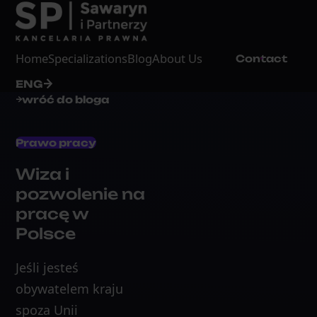
Home
Specializations
Blog
About Us
Contact
ENG
wróć do bloga
Prawo pracy
Wiza i
pozwolenie na
pracę w
Polsce
Jeśli jesteś
obywatelem kraju
spoza Unii