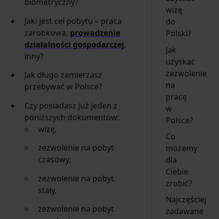
biometryczny?
wizę
Jaki jest cel pobytu – praca
do
zarobkowa,
prowadzenie
Polski?
działalności gospodarczej
,
Jak
inny?
uzyskać
zezwolenie
Jak długo zamierzasz
na
przebywać w Polsce?
pracę
Czy posiadasz już jeden z
w
poniższych dokumentów:
Polsce?
wizę,
Co
zezwolenie na pobyt
możemy
czasowy,
dla
Ciebie
zezwolenie na pobyt
zrobić?
stały,
Najczęściej
zezwolenie na pobyt
zadawane