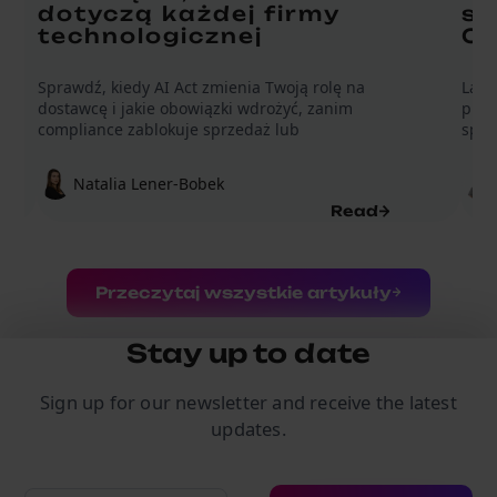
dotyczą każdej firmy
st
technologicznej
Om
Sprawdź, kiedy AI Act zmienia Twoją rolę na
Lada
dostawcę i jakie obowiązki wdrożyć, zanim
prom
compliance zablokuje sprzedaż lub
sprz
Natalia Lener-Bobek
Read
Przeczytaj wszystkie artykuły
Stay up to date
Sign up for our newsletter and receive the latest
updates.
Adres e-mail