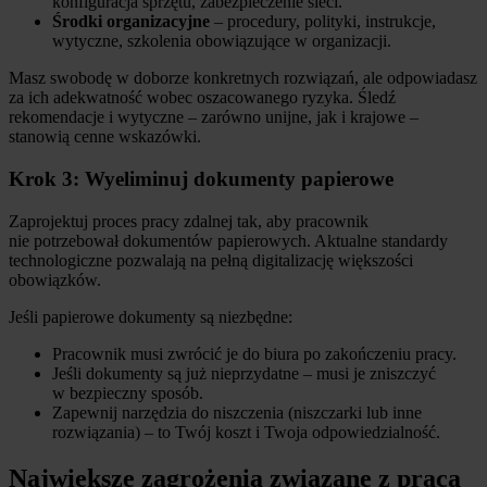
konfiguracja sprzętu, zabezpieczenie sieci.
Środki organizacyjne
– procedury, polityki, instrukcje,
wytyczne, szkolenia obowiązujące w organizacji.
Masz swobodę w doborze konkretnych rozwiązań, ale odpowiadasz
za ich adekwatność wobec oszacowanego ryzyka. Śledź
rekomendacje i wytyczne – zarówno unijne, jak i krajowe –
stanowią cenne wskazówki.
Krok 3: Wyeliminuj dokumenty papierowe
Zaprojektuj proces pracy zdalnej tak, aby pracownik
nie potrzebował dokumentów papierowych. Aktualne standardy
technologiczne pozwalają na pełną digitalizację większości
obowiązków.
Jeśli papierowe dokumenty są niezbędne:
Pracownik musi zwrócić je do biura po zakończeniu pracy.
Jeśli dokumenty są już nieprzydatne – musi je zniszczyć
w bezpieczny sposób.
Zapewnij narzędzia do niszczenia (niszczarki lub inne
rozwiązania) – to Twój koszt i Twoja odpowiedzialność.
Największe zagrożenia związane z pracą