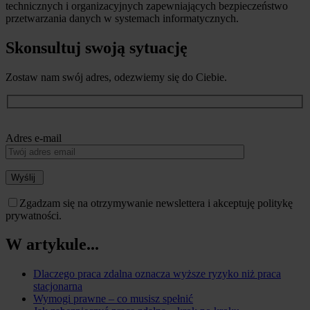
technicznych i organizacyjnych zapewniających bezpieczeństwo
przetwarzania danych w systemach informatycznych.
Skonsultuj swoją sytuację
Zostaw nam swój adres, odezwiemy się do Ciebie.
Adres e-mail
Wyślij
Zgadzam się na otrzymywanie newslettera i akceptuję politykę
prywatności.
W artykule...
Dlaczego praca zdalna oznacza wyższe ryzyko niż praca
stacjonarna
Wymogi prawne – co musisz spełnić