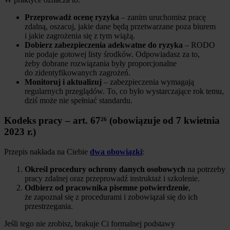
Przeprowadź ocenę ryzyka
– zanim uruchomisz pracę
zdalną, oszacuj, jakie dane będą przetwarzane poza biurem
i jakie zagrożenia się z tym wiążą.
Dobierz zabezpieczenia adekwatne do ryzyka
– RODO
nie podaje gotowej listy środków. Odpowiadasz za to,
żeby dobrane rozwiązania były proporcjonalne
do zidentyfikowanych zagrożeń.
Monitoruj i aktualizuj
– zabezpieczenia wymagają
regularnych przeglądów. To, co było wystarczające rok temu,
dziś może nie spełniać standardu.
Kodeks pracy – art. 67²⁶ (obowiązuje od 7 kwietnia
2023 r.)
Przepis nakłada na Ciebie
dwa obowiązki
:
Określ procedury ochrony danych osobowych
na potrzeby
pracy zdalnej oraz przeprowadź instruktaż i szkolenie.
Odbierz od pracownika pisemne potwierdzenie
,
że zapoznał się z procedurami i zobowiązał się do ich
przestrzegania.
Jeśli tego nie zrobisz, brakuje Ci formalnej podstawy