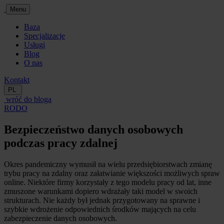
Menu
Baza
Specjalizacje
Usługi
Blog
O nas
Kontakt
PL
wróć do bloga
RODO
Bezpieczeństwo danych osobowych
podczas pracy zdalnej
Okres pandemiczny wymusił na wielu przedsiębiorstwach zmianę
trybu pracy na zdalny oraz załatwianie większości możliwych spraw
online. Niektóre firmy korzystały z tego modelu pracy od lat, inne
zmuszone warunkami dopiero wdrażały taki model w swoich
strukturach. Nie każdy był jednak przygotowany na sprawne i
szybkie wdrożenie odpowiednich środków mających na celu
zabezpieczenie danych osobowych.