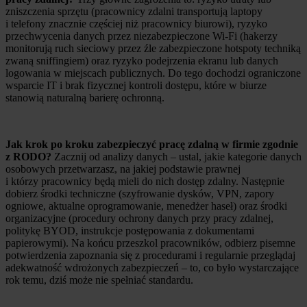
zniszczenia sprzętu (pracownicy zdalni transportują laptopy
i telefony znacznie częściej niż pracownicy biurowi), ryzyko
przechwycenia danych przez niezabezpieczone Wi-Fi (hakerzy
monitorują ruch sieciowy przez źle zabezpieczone hotspoty techniką
zwaną sniffingiem) oraz ryzyko podejrzenia ekranu lub danych
logowania w miejscach publicznych. Do tego dochodzi ograniczone
wsparcie IT i brak fizycznej kontroli dostępu, które w biurze
stanowią naturalną barierę ochronną.
Jak krok po kroku zabezpieczyć pracę zdalną w firmie zgodnie
z RODO?
Zacznij od analizy danych – ustal, jakie kategorie danych
osobowych przetwarzasz, na jakiej podstawie prawnej
i którzy pracownicy będą mieli do nich dostęp zdalny. Następnie
dobierz środki techniczne (szyfrowanie dysków, VPN, zapory
ogniowe, aktualne oprogramowanie, menedżer haseł) oraz środki
organizacyjne (procedury ochrony danych przy pracy zdalnej,
politykę BYOD, instrukcje postępowania z dokumentami
papierowymi). Na końcu przeszkol pracowników, odbierz pisemne
potwierdzenia zapoznania się z procedurami i regularnie przeglądaj
adekwatność wdrożonych zabezpieczeń – to, co było wystarczające
rok temu, dziś może nie spełniać standardu.