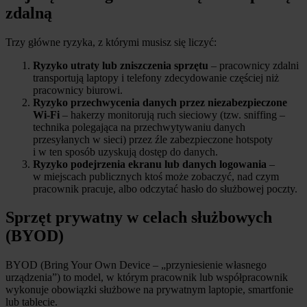
zdalną
Trzy główne ryzyka, z którymi musisz się liczyć:
Ryzyko utraty lub zniszczenia sprzętu
– pracownicy zdalni
transportują laptopy i telefony zdecydowanie częściej niż
pracownicy biurowi.
Ryzyko przechwycenia danych przez niezabezpieczone
Wi-Fi
– hakerzy monitorują ruch sieciowy (tzw. sniffing –
technika polegająca na przechwytywaniu danych
przesyłanych w sieci) przez źle zabezpieczone hotspoty
i w ten sposób uzyskują dostęp do danych.
Ryzyko podejrzenia ekranu lub danych logowania
–
w miejscach publicznych ktoś może zobaczyć, nad czym
pracownik pracuje, albo odczytać hasło do służbowej poczty.
Sprzęt prywatny w celach służbowych
(BYOD)
BYOD (Bring Your Own Device – „przyniesienie własnego
urządzenia”) to model, w którym pracownik lub współpracownik
wykonuje obowiązki służbowe na prywatnym laptopie, smartfonie
lub tablecie.