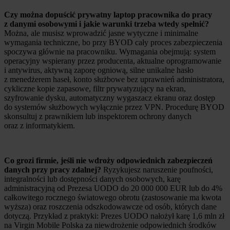
Czy można dopuścić prywatny laptop pracownika do pracy
z danymi osobowymi i jakie warunki trzeba wtedy spełnić?
Można, ale musisz wprowadzić jasne wytyczne i minimalne
wymagania techniczne, bo przy BYOD cały proces zabezpieczenia
spoczywa głównie na pracowniku. Wymagania obejmują: system
operacyjny wspierany przez producenta, aktualne oprogramowanie
i antywirus, aktywną zaporę ogniową, silne unikalne hasło
z menedżerem haseł, konto służbowe bez uprawnień administratora,
cykliczne kopie zapasowe, filtr prywatyzujący na ekran,
szyfrowanie dysku, automatyczny wygaszacz ekranu oraz dostęp
do systemów służbowych wyłącznie przez VPN. Procedurę BYOD
skonsultuj z prawnikiem lub inspektorem ochrony danych
oraz z informatykiem.
Co grozi firmie, jeśli nie wdroży odpowiednich zabezpieczeń
danych przy pracy zdalnej?
Ryzykujesz naruszenie poufności,
integralności lub dostępności danych osobowych, karę
administracyjną od Prezesa UODO do 20 000 000 EUR lub do 4%
całkowitego rocznego światowego obrotu (zastosowanie ma kwota
wyższa) oraz roszczenia odszkodowawcze od osób, których dane
dotyczą. Przykład z praktyki: Prezes UODO nałożył karę 1,6 mln zł
na Virgin Mobile Polska za niewdrożenie odpowiednich środków