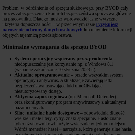
Problem: w odróżnieniu od sprzętu służbowego, przy BYOD cały
proces zabezpieczenia i kontroli bezpieczeństwa spoczywa głównie
na pracowniku. Dlatego musisz wprowadzić jasne wytyczne
i kryteria dopuszczalności – w przeciwnym razie
ryzykujesz
naruszenie ochrony danych osobowych
lub ujawnienie informacji
objętych tajemnicą przedsiębiorstwa.
Minimalne wymagania dla sprzętu BYOD
System operacyjny wspierany przez producenta
–
niedopuszczalne jest korzystanie np. z Windows 8.1
(wsparcie zakończone 10 stycznia 2023 r.).
Aktualne oprogramowanie
– przede wszystkim system
operacyjny i antywirus. Aktualizacje zawierają łatki
bezpieczeństwa usuwające luki umożliwiające
nieautoryzowany dostęp.
Aktywna zapora ogniowa
(np. Microsoft Defender)
oraz skonfigurowany program antywirusowy z aktualnymi
bazami danych.
Silne, unikalne hasło dostępowe
– odpowiednia długość,
wielkie i małe litery, cyfry, znaki specjalne. Hasło znane
tylko użytkownikowi i użyte wyłącznie w jednym miejscu.
Wdróż menedżer haseł – narzędzie, które generuje silne hasła,
przechowuje je i automatycznie wypełnia pola logowania.