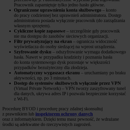
Pracownik zapamiętuje tylko jedno hasło główne.
Ograniczone uprawnienia konta służbowego
– konto
do pracy codziennej bez uprawnień administratora. Dostęp
administratora posiada wyłącznie pracownik (do zarządzania
własnym sprzętem).
Cykliczne kopie zapasowe
– szczególnie gdy pracownik
nie ma dostępu do zasobów sieciowych organizacji.
Filtr prywatyzujący na ekran
– ogranicza widoczność
wyświetlacza do osoby siedzącej na wprost urządzenia.
Szyfrowanie dysku
– odszyfrowanie wymaga dodatkowego
hasła. Nawet w przypadku kradzieży i poznania hasła
do konta systemowego dysk pozostaje w większości
przypadków bezużyteczny dla złodzieja.
Automatyczny wygaszacz ekranu
– uruchamiany po braku
aktywności, np. po 3 minutach.
Dostęp do systemów służbowych wyłącznie przez VPN
(Virtual Private Network) – VPN tworzy zaszyfrowany tunel
dla danych, ukrywa adres IP i pozwala bezpiecznie korzystać
z Wi-Fi.
Procedurę BYOD i procedurę pracy zdalnej skonsultuj
z prawnikiem lub
inspektorem ochrony danych
oraz z informatykiem. Dzięki temu masz pewność, że wdrażane
środki są adekwatne do rzeczywistych zagrożeń.