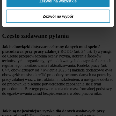
Zezwól na wszystkie
NordVPN – Sniffer: co to?
Poradnik bezpieczeństwa w zakresie telepracy / pracy
zdalnej i używania prywatnych urządzeń (BYOD)
Zezwól na wybór
Decyzja UODO dotycząca Virgin Mobile Polska
Raport incydentów 2022 – ZFODO
Często zadawane pytania
Jakie obowiązki dotyczące ochrony danych musi spełnić
pracodawca przy pracy zdalnej?
RODO (art. 24 ust. 1) wymaga
od Ciebie przeprowadzenia oceny ryzyka, dobrania środków
technicznych i organizacyjnych adekwatnych do zagrożeń oraz ich
regularnego monitorowania i aktualizowania. Kodeks pracy (art.
67²⁶, obowiązujący od 7 kwietnia 2023 r.) nakłada dodatkowo dwa
obowiązki: musisz określić procedury ochrony danych na potrzeby
pracy zdalnej wraz z instruktażem i szkoleniem, a następnie odebrać
od pracownika pisemne potwierdzenie zapoznania się z tymi
procedurami. Bez tego potwierdzenia nie masz formalnej podstawy
do egzekwowania zasad bezpieczeństwa wobec pracownika.
Jakie są najważniejsze ryzyka dla danych osobowych przy
pracy zdalnej?
Trzy główne zagrożenia to: ryzyko utraty lub