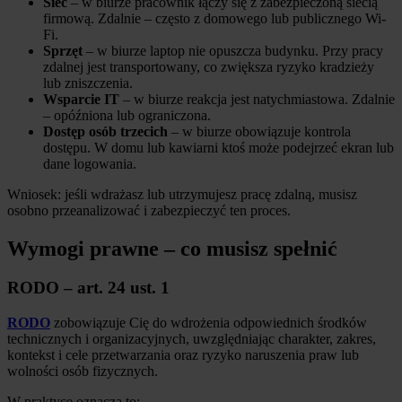
Sieć
– w biurze pracownik łączy się z zabezpieczoną siecią
firmową. Zdalnie – często z domowego lub publicznego Wi-
Fi.
Sprzęt
– w biurze laptop nie opuszcza budynku. Przy pracy
zdalnej jest transportowany, co zwiększa ryzyko kradzieży
lub zniszczenia.
Wsparcie IT
– w biurze reakcja jest natychmiastowa. Zdalnie
– opóźniona lub ograniczona.
Dostęp osób trzecich
– w biurze obowiązuje kontrola
dostępu. W domu lub kawiarni ktoś może podejrzeć ekran lub
dane logowania.
Wniosek: jeśli wdrażasz lub utrzymujesz pracę zdalną, musisz
osobno przeanalizować i zabezpieczyć ten proces.
Wymogi prawne – co musisz spełnić
RODO – art. 24 ust. 1
RODO
zobowiązuje Cię do wdrożenia odpowiednich środków
technicznych i organizacyjnych, uwzględniając charakter, zakres,
kontekst i cele przetwarzania oraz ryzyko naruszenia praw lub
wolności osób fizycznych.
W praktyce oznacza to: