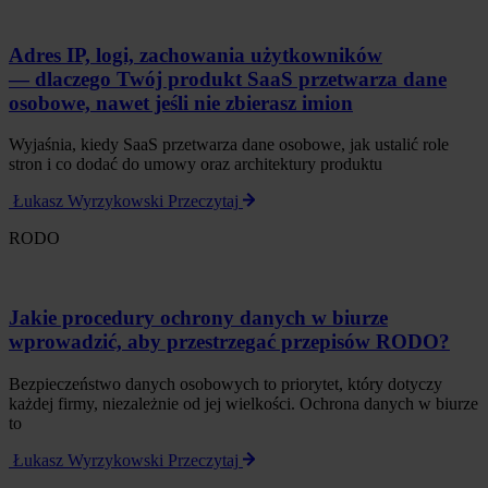
Adres IP, logi, zachowania użytkowników
— dlaczego Twój produkt SaaS przetwarza dane
osobowe, nawet jeśli nie zbierasz imion
Wyjaśnia, kiedy SaaS przetwarza dane osobowe, jak ustalić role
stron i co dodać do umowy oraz architektury produktu
Łukasz Wyrzykowski
Przeczytaj
RODO
Jakie procedury ochrony danych w biurze
wprowadzić, aby przestrzegać przepisów RODO?
Bezpieczeństwo danych osobowych to priorytet, który dotyczy
każdej firmy, niezależnie od jej wielkości. Ochrona danych w biurze
to
Łukasz Wyrzykowski
Przeczytaj