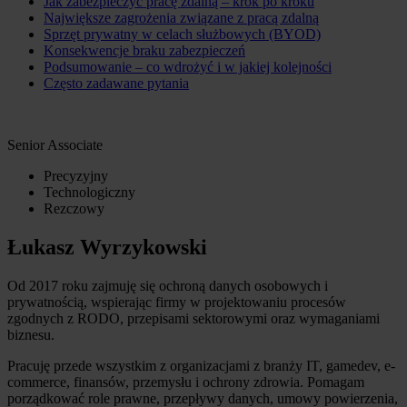
Jak zabezpieczyć pracę zdalną – krok po kroku
Największe zagrożenia związane z pracą zdalną
Sprzęt prywatny w celach służbowych (BYOD)
Konsekwencje braku zabezpieczeń
Podsumowanie – co wdrożyć i w jakiej kolejności
Często zadawane pytania
Senior Associate
Precyzyjny
Technologiczny
Rezczowy
Łukasz Wyrzykowski
Od 2017 roku zajmuję się ochroną danych osobowych i
prywatnością, wspierając firmy w projektowaniu procesów
zgodnych z RODO, przepisami sektorowymi oraz wymaganiami
biznesu.
Pracuję przede wszystkim z organizacjami z branży IT, gamedev, e-
commerce, finansów, przemysłu i ochrony zdrowia. Pomagam
porządkować role prawne, przepływy danych, umowy powierzenia,