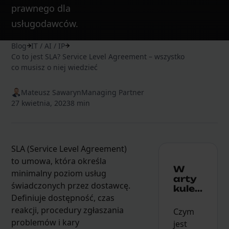
prawnego dla
usługodawców.
Blog
IT / AI / IP
Co to jest SLA? Service Level Agreement – wszystko
co musisz o niej wiedzieć
Mateusz Sawaryn
Managing Partner
27 kwietnia, 2023
8 min
SLA (Service Level Agreement)
to umowa, która określa
W
minimalny poziom usług
arty
świadczonych przez dostawcę.
kule...
Definiuje dostępność, czas
reakcji, procedury zgłaszania
Czym
problemów i kary
jest