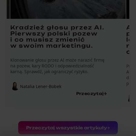
Kradzież głosu przez AI.
AI
Pierwszy polski pozew
pr
i co musisz zmienić
le
w swoim marketingu.
ro
o 
Klonowanie głosu przez AI może narazić firmę
na pozew, kary RODO i odpowiedzialność
Praw
karną. Sprawdź, jak ograniczyć ryzyko.
AI A
doku
prod
Natalia Lener-Bobek
Przeczytaj
Przeczytaj wszystkie artykuły