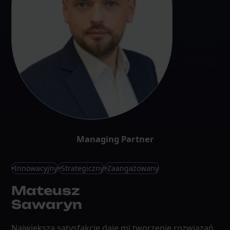
Managing Partner
Innowacyjny
Strategiczny
Zaangażowany
Mateusz
Sawaryn
Największą satysfakcję daje mi tworzenie rozwiązań,