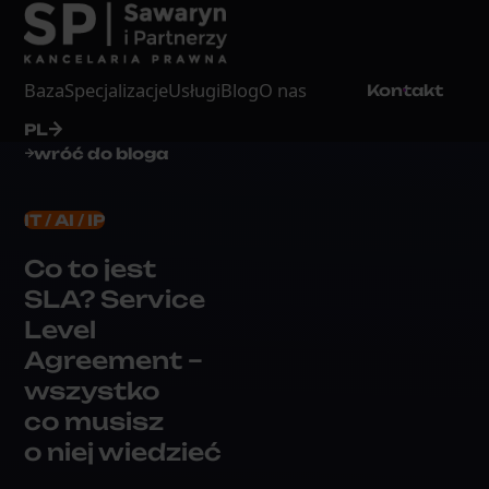
Baza
Specjalizacje
Usługi
Blog
O nas
Kontakt
PL
wróć do bloga
IT / AI / IP
Co to jest
SLA? Service
Level
Agreement –
wszystko
co musisz
o niej wiedzieć