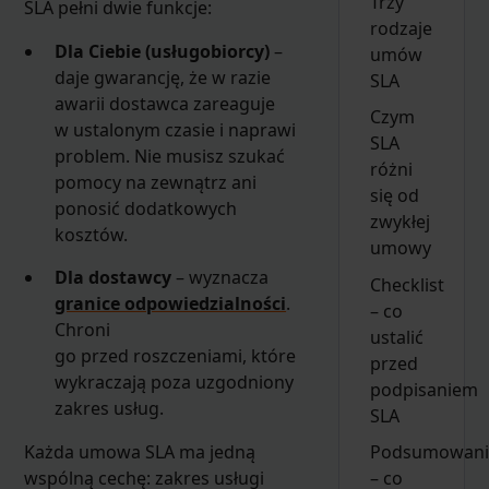
Trzy
SLA pełni dwie funkcje:
rodzaje
Dla Ciebie (usługobiorcy)
–
umów
daje gwarancję, że w razie
SLA
awarii dostawca zareaguje
Czym
w ustalonym czasie i naprawi
SLA
problem. Nie musisz szukać
różni
pomocy na zewnątrz ani
się od
ponosić dodatkowych
zwykłej
kosztów.
umowy
Dla dostawcy
– wyznacza
Checklist
granice odpowiedzialności
.
– co
Chroni
ustalić
go przed roszczeniami, które
przed
wykraczają poza uzgodniony
podpisaniem
zakres usług.
SLA
Podsumowani
Każda umowa SLA ma jedną
– co
wspólną cechę: zakres usługi