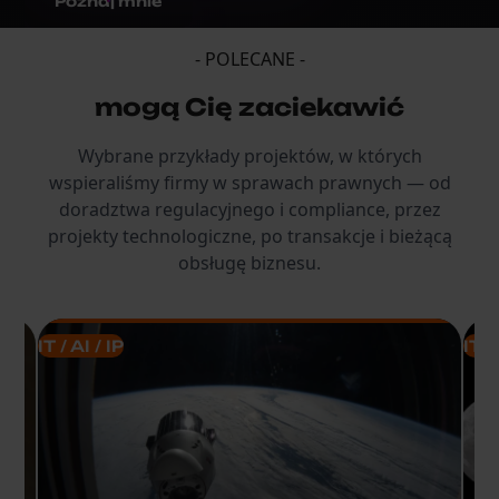
Poznaj mnie
- POLECANE -
mogą Cię zaciekawić
Wybrane przykłady projektów, w których
wspieraliśmy firmy w sprawach prawnych — od
doradztwa regulacyjnego i compliance, przez
projekty technologiczne, po transakcje i bieżącą
obsługę biznesu.
IT / AI / IP
IT /