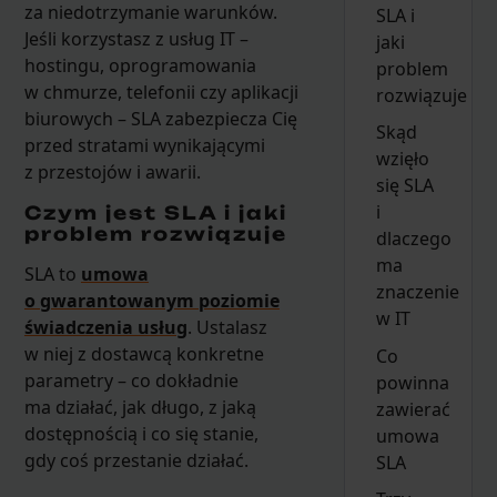
za niedotrzymanie warunków.
SLA i
Jeśli korzystasz z usług IT –
jaki
hostingu, oprogramowania
problem
w chmurze, telefonii czy aplikacji
rozwiązuje
biurowych – SLA zabezpiecza Cię
Skąd
przed stratami wynikającymi
wzięło
z przestojów i awarii.
się SLA
i
Czym jest SLA i jaki
problem rozwiązuje
dlaczego
ma
SLA to
umowa
znaczenie
o gwarantowanym poziomie
w IT
świadczenia usług
. Ustalasz
w niej z dostawcą konkretne
Co
parametry – co dokładnie
powinna
ma działać, jak długo, z jaką
zawierać
dostępnością i co się stanie,
umowa
gdy coś przestanie działać.
SLA