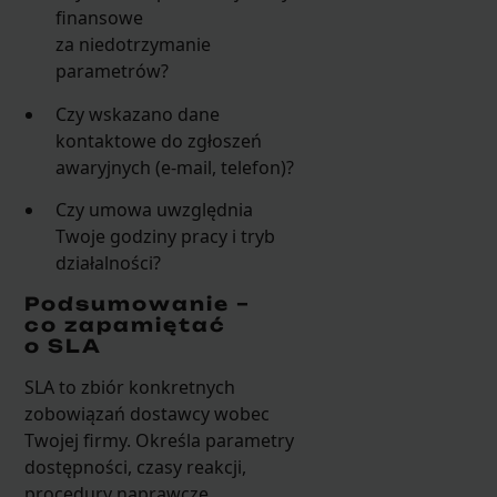
finansowe
za niedotrzymanie
parametrów?
Czy wskazano dane
kontaktowe do zgłoszeń
awaryjnych (e-mail, telefon)?
Czy umowa uwzględnia
Twoje godziny pracy i tryb
działalności?
Podsumowanie –
co zapamiętać
o SLA
SLA to zbiór konkretnych
zobowiązań dostawcy wobec
Twojej firmy. Określa parametry
dostępności, czasy reakcji,
procedury naprawcze