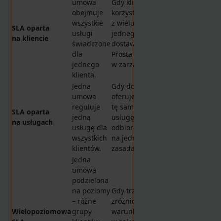
umowa
Gdy klient
obejmuje
korzysta
wszystkie
z wielu usług
SLA oparta
usługi
jednego
na kliencie
świadczone
dostawcy.
dla
Prosta
jednego
w zarządzaniu.
klienta.
Jedna
Gdy dostawca
umowa
oferuje
reguluje
tę samą
SLA oparta
jedną
usługę wielu
na usługach
usługę dla
odbiorcom
wszystkich
na jednolitych
klientów.
zasadach.
Jedna
umowa
podzielona
na poziomy
Gdy trzeba
– różne
zróżnicować
Wielopoziomowa
grupy
warunki