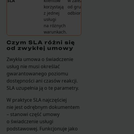
SLA
klientów
w zależności
korzystają
od grupy
z jednej
odbiorców.
usługi
na różnych
warunkach.
Czym SLA różni się
od zwykłej umowy
Zwykła umowa o świadczenie
usług nie musi określać
gwarantowanego poziomu
dostępności ani czasów reakcji.
SLA uzupełnia ją o te parametry.
W praktyce SLA najczęściej
nie jest odrębnym dokumentem
– stanowi część umowy
o świadczenie usługi
podstawowej. Funkcjonuje jako