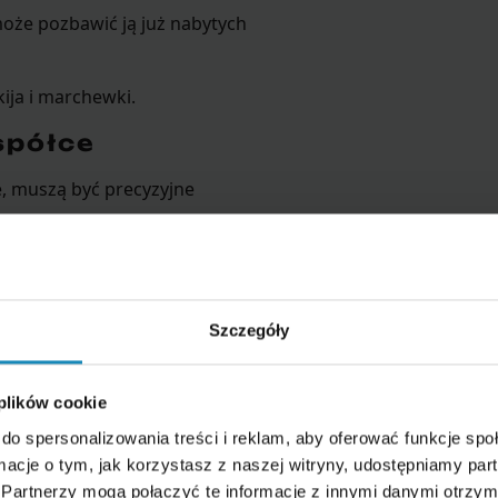
że pozbawić ją już nabytych
ija i marchewki.
spółce
e, muszą być precyzyjne
tingową
Szczegóły
 plików cookie
do spersonalizowania treści i reklam, aby oferować funkcje sp
owi spółki.
ormacje o tym, jak korzystasz z naszej witryny, udostępniamy p
ch etapów – możesz to zrobić
Partnerzy mogą połączyć te informacje z innymi danymi otrzym