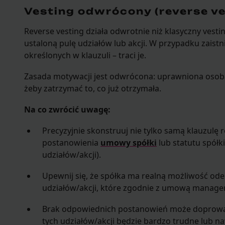
Vesting odwrócony (reverse ve
Reverse vesting działa odwrotnie niż klasyczny vest
ustaloną pulę udziałów lub akcji. W przypadku zaist
określonych w klauzuli – traci je.
Zasada motywacji jest odwrócona: uprawniona osoba m
żeby zatrzymać to, co już otrzymała.
Na co zwrócić uwagę:
Precyzyjnie skonstruuj nie tylko samą klauzulę 
postanowienia
umowy spółki
lub statutu spółk
udziałów/akcji).
Upewnij się, że spółka ma realną możliwość od
udziałów/akcji, które zgodnie z umową manage
Brak odpowiednich postanowień może doprowadz
tych udziałów/akcji będzie bardzo trudne lub n