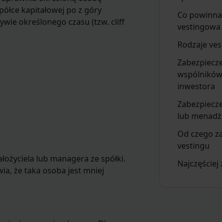
ółce kapitałowej po z góry
Co powinna 
ływie określonego czasu (tzw. cliff
vestingowa
Rodzaje ves
Zabezpiecze
wspólników,
inwestora
Zabezpiecze
lub menadż
Od czego z
vestingu
ałożyciela lub managera ze spółki.
Najczęściej
a, że taka osoba jest mniej