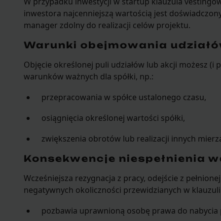
W przypadku inwestycji w startup klauzula vestingo
inwestora najcenniejszą wartością jest doświadczon
manager zdolny do realizacji celów projektu.
Warunki obejmowania udziałów
Objęcie określonej puli udziałów lub akcji możesz (i 
warunków ważnych dla spółki, np.:
przepracowania w spółce ustalonego czasu,
osiągnięcia określonej wartości spółki,
zwiększenia obrotów lub realizacji innych mierz
Konsekwencje niespełnienia 
Wcześniejsza rezygnacja z pracy, odejście z pełnionej 
negatywnych okoliczności przewidzianych w klauzuli
pozbawia uprawnioną osobę prawa do nabycia pr