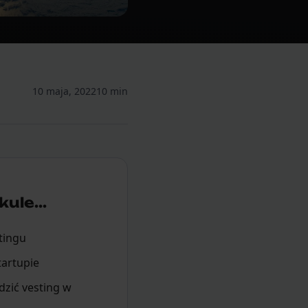
10 maja, 2022
10 min
ule...
tingu
tartupie
zić vesting w