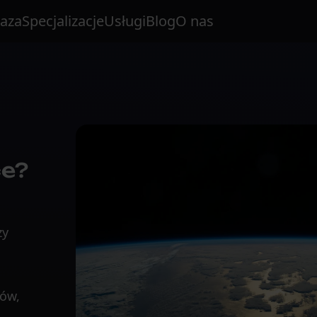
aza
Specjalizacje
Usługi
Blog
O nas
ce?
zy
łów,