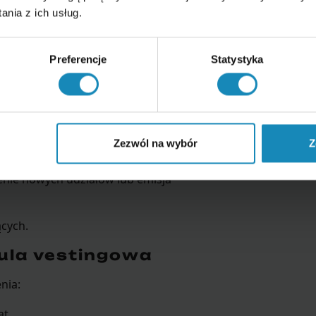
jednak, by jej postanowienia były
nia z ich usług.
 lub udziałów, upewnij się,
Preferencje
Statystyka
eniami w spółce – bez tego
Zezwól na wybór
Z
enie nowych udziałów lub emisja
ących.
ula vestingowa
nia:
at.