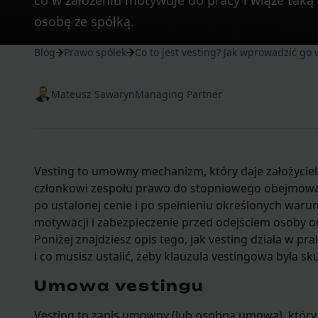
co w założeniu motywuje do pracy i wiąże taką
osobę ze spółką.
Blog
Prawo spółek
Co to jest vesting? Jak wprowadzić go 
Mateusz Sawaryn
Managing Partner
Vesting to umowny mechanizm, który daje założycie
członkowi zespołu prawo do stopniowego obejmowani
po ustalonej cenie i po spełnieniu określonych waru
motywacji i zabezpieczenie przed odejściem osoby od
Poniżej znajdziesz opis tego, jak vesting działa w pra
i co musisz ustalić, żeby klauzula vestingowa była sk
Umowa vestingu
Vesting to zapis umowny (lub osobna umowa), któr