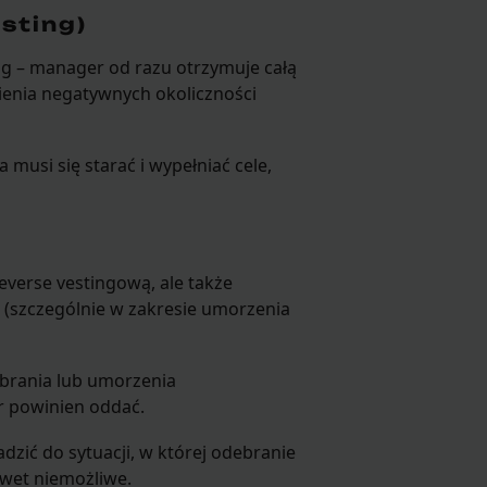
sting)
ing – manager od razu otrzymuje całą
nienia negatywnych okoliczności
usi się starać i wypełniać cele,
reverse vestingową, ale także
i (szczególnie w zakresie umorzenia
ebrania lub umorzenia
r powinien oddać.
ić do sytuacji, w której odebranie
awet niemożliwe.