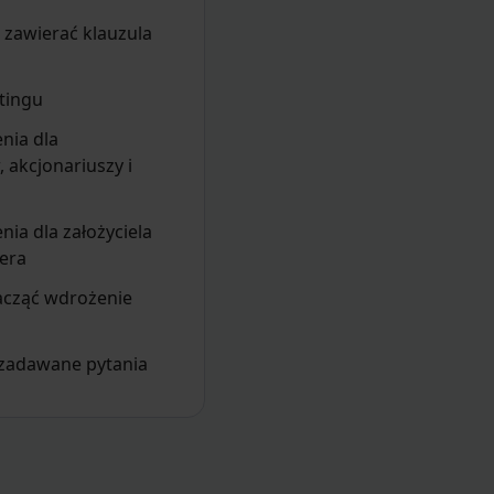
zawierać klauzula
tingu
nia dla
 akcjonariuszy i
nia dla założyciela
era
acząć wdrożenie
 zadawane pytania