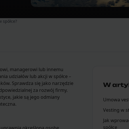
w spółce?
lowi, managerowi lub innemu
a udziałów lub akcji w spółce –
nków. Sprawdza się jako narzędzie
W artyk
powiedzialnej za rozwój firmy.
ktyce, jakie są jego odmiany
Umowa ves
uteczna.
Vesting w s
Jak wprowad
spółce
y uprawnia określoną osobę