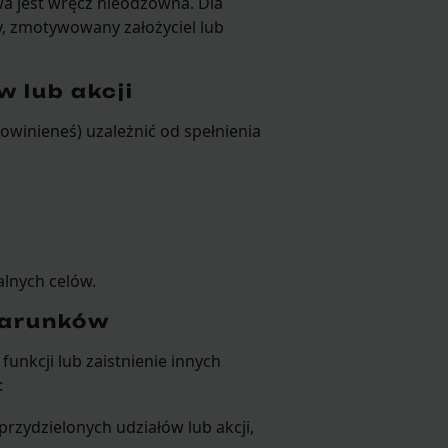
wa jest wręcz nieodzowna. Dla
y, zmotywowany założyciel lub
 lub akcji
powinieneś) uzależnić od spełnienia
alnych celów.
warunków
funkcji lub zaistnienie innych
:
zydzielonych udziałów lub akcji,