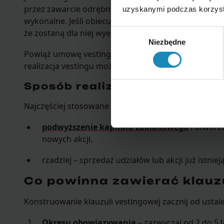
przez zawarcie odrębnej umowy vestingowej. Zadbaj 
uzyskanymi podczas korzysta
wykonalne. Jeśli obiecujesz danej osobie nabycie akcji
że zostaną dla niej wyemitowane.
Wybór
Niezbędne
zgody
Powiąż umowę vestingu z innymi aktami i postanowi
realizacja vestingu może się zablokować.
Sposób realizacji vestingu
Najczęściej stosowane mechanizmy to:
podwyższenie kapitału zakładowego
i utworz
nowych akcji,
rzadziej – sprzedaż udziałów lub akcji już istniej
Co powinna zawierać klauz
Konstruowanie klauzuli vestingowej zacznij od ustale
Okresu obowiązywania
– zazwyczaj od 2 do 5 l