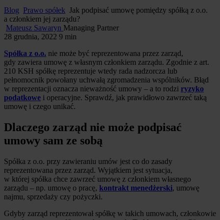
Blog
Prawo spółek
Jak podpisać umowę pomiędzy spółką z o.o.
a członkiem jej zarządu?
Mateusz Sawaryn
Managing Partner
28 grudnia, 2022
9 min
Spółka z o.o.
nie może być reprezentowana przez zarząd,
gdy zawiera umowę z własnym członkiem zarządu. Zgodnie z art.
210 KSH spółkę reprezentuje wtedy rada nadzorcza lub
pełnomocnik powołany uchwałą zgromadzenia wspólników. Błąd
w reprezentacji oznacza nieważność umowy – a to rodzi
ryzyko
podatkowe
i operacyjne. Sprawdź, jak prawidłowo zawrzeć taką
umowę i czego unikać.
Dlaczego zarząd nie może podpisać
umowy sam ze sobą
Spółka z o.o. przy zawieraniu umów jest co do zasady
reprezentowana przez zarząd. Wyjątkiem jest sytuacja,
w której spółka chce zawrzeć umowę z członkiem własnego
zarządu – np. umowę o pracę,
kontrakt menedżerski
, umowę
najmu, sprzedaży czy pożyczki.
Gdyby zarząd reprezentował spółkę w takich umowach, członkowie