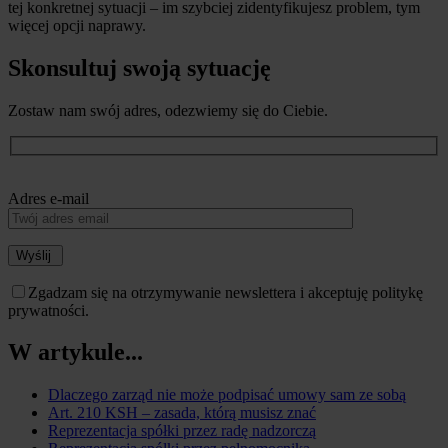
tej konkretnej sytuacji – im szybciej zidentyfikujesz problem, tym
więcej opcji naprawy.
Skonsultuj swoją sytuację
Zostaw nam swój adres, odezwiemy się do Ciebie.
Adres e-mail
Wyślij
Zgadzam się na otrzymywanie newslettera i akceptuję politykę
prywatności.
W artykule...
Dlaczego zarząd nie może podpisać umowy sam ze sobą
Art. 210 KSH – zasada, którą musisz znać
Reprezentacja spółki przez radę nadzorczą