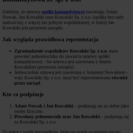
Załóżmy, że umowę
spółki komandytowej
zawierają: Adam
Nowak, Jan Kowalski oraz Kowalski Sp. z o.o. (spółka bez rady
nadzorczej, z więcej niż jednym wspólnikiem), w której Jan
Kowalski jest prezesem zarządu.
Jak wygląda prawidłowa reprezentacja
Zgromadzenie wspólników Kowalski Sp. z o.o.
musi
powołać pełnomocnika do zawarcia umowy spółki
komandytowej – bo umowa jest zawierana z Janem
Kowalskim (prezesem zarządu).
Jednocześnie umowa jest zawierana z Adamem Nowakiem –
więc Kowalski Sp. z o.o. musi być reprezentowana
również
przez zarząd
.
Kto co podpisuje
Adam Nowak i Jan Kowalski
– podpisują się za siebie jako
osoby fizyczne.
Powołany pełnomocnik oraz Jan Kowalski
– podpisują się
za Kowalski Sp. z o.o.
To jeden z wielu przypadków, które na pozór wyglądają prosto,