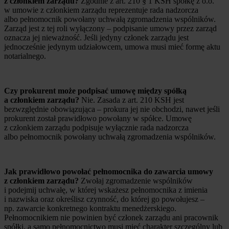
z członkiem zarządu?
Zgodnie z art. 210 § 1 KSH spółkę z o.o.
w umowie z członkiem zarządu reprezentuje rada nadzorcza
albo pełnomocnik powołany uchwałą zgromadzenia wspólników.
Zarząd jest z tej roli wyłączony – podpisanie umowy przez zarząd
oznacza jej nieważność. Jeśli jedyny członek zarządu jest
jednocześnie jedynym udziałowcem, umowa musi mieć formę aktu
notarialnego.
Czy prokurent może podpisać umowę między spółką
a członkiem zarządu?
Nie. Zasada z art. 210 KSH jest
bezwzględnie obowiązująca – prokura jej nie obchodzi, nawet jeśli
prokurent został prawidłowo powołany w spółce. Umowę
z członkiem zarządu podpisuje wyłącznie rada nadzorcza
albo pełnomocnik powołany uchwałą zgromadzenia wspólników.
Jak prawidłowo powołać pełnomocnika do zawarcia umowy
z członkiem zarządu?
Zwołaj zgromadzenie wspólników
i podejmij uchwałę, w której wskażesz pełnomocnika z imienia
i nazwiska oraz określisz czynność, do której go powołujesz –
np. zawarcie konkretnego kontraktu menedżerskiego.
Pełnomocnikiem nie powinien być członek zarządu ani pracownik
spółki, a samo pełnomocnictwo musi mieć charakter szczególny lub