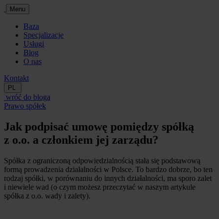
Menu
Baza
Specjalizacje
Usługi
Blog
O nas
Kontakt
PL
wróć do bloga
Prawo spółek
Jak podpisać umowę pomiędzy spółką
z o.o. a członkiem jej zarządu?
Spółka z ograniczoną odpowiedzialnością stała się podstawową
formą prowadzenia działalności w Polsce. To bardzo dobrze, bo ten
rodzaj spółki, w porównaniu do innych działalności, ma sporo zalet
i niewiele wad (o czym możesz przeczytać w naszym artykule
spółka z o.o. wady i zalety).