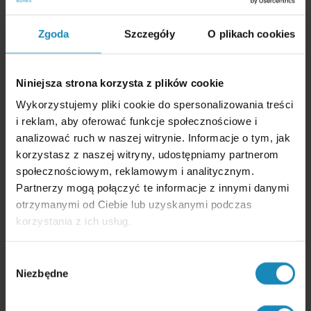
umowę (konwalidacja)
Stanowiska prawników i sądów są podzielone. Przez lata
Zgoda
Szczegóły
O plikach cookies
przyjmowano, że wadliwie podpisanej umowy
nie da się
konwalidować
– czyli nie da się sprawić, by wstecznie stała się
ważna.
Niniejsza strona korzysta z plików cookie
Co zmieniła nowelizacja art. 39 Kodeksu cywilnego
Wykorzystujemy pliki cookie do spersonalizowania treści
z 2018 roku
i reklam, aby oferować funkcje społecznościowe i
analizować ruch w naszej witrynie. Informacje o tym, jak
Szansa na konwalidację istnieje
, szczególnie gdy spółkę
powinna była reprezentować rada nadzorcza (jako organ
korzystasz z naszej witryny, udostępniamy partnerom
osoby prawnej).
społecznościowym, reklamowym i analitycznym.
Wątpliwości pozostają
, gdy umowę miał podpisać
Partnerzy mogą połączyć te informacje z innymi danymi
pełnomocnik – bo pełnomocnik nie jest organem spółki,
a znowelizowany art. 39 KC odnosi się właśnie do organów.
otrzymanymi od Ciebie lub uzyskanymi podczas
korzystania z ich usług.
Jeśli masz w spółce umowę podpisaną z członkiem zarządu
i nie jesteś pewien, czy reprezentacja była prawidłowa –
przeprowadź analizę tej konkretnej sytuacji. Im szybciej
Wybór
zidentyfikujesz problem, tym więcej opcji naprawy.
Niezbędne
zgody
Podsumowanie – co zrobić,