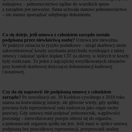
rodzajowy – pełnomocnictwo ogólne do wszelkich spraw
z zarządem jest nieważne. Sama uchwała stanowi pełnomocnictwo
– nie musisz sporządzać odrębnego dokumentu.
Co się dzieje, jeśli umowa z członkiem zarządu została
podpisana przez niewłaściwą osobę?
Umowa jest nieważna.
W praktyce oznacza to ryzyko podatkowe – urząd skarbowy może
zakwestionować koszty uzyskania przychodu wynikające z takiej
umowy i nakazać spółce dopłatę CIT za okresy, w których te koszty
były rozliczane. To jeden z najczęściej weryfikowanych obszarów
przy kontroli skarbowej dotyczącej dokumentacji kadrowej
i kosztowej.
Czy da się naprawić źle podpisaną umowę z członkiem
zarządu?
Po nowelizacji art. 39 Kodeksu cywilnego z 2018 roku
szansa na konwalidację istnieje, ale głównie wtedy, gdy spółkę
powinna była reprezentować rada nadzorcza jako organ osoby
prawnej. Gdy umowę miał podpisać pełnomocnik, wątpliwości
pozostają – znowelizowany przepis odnosi się do organów,
a pełnomocnik organem spółki nie jest. Jeśli masz w spółce umowę
podpisaną bez prawidłowej reprezentacji, przeprowadź analizę