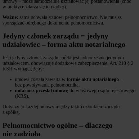
umowy – może samodzielnie kształtować jej postanowienia (choć
w praktyce zdarza się to rzadko).
Ważne:
sama uchwała stanowi pełnomocnictwo. Nie musisz
sporządzać odrębnego dokumentu pełnomocnictwa.
Jedyny członek zarządu = jedyny
udziałowiec – forma aktu notarialnego
Jeśli jedyny członek zarządu spółki jest jednocześnie jedynym
udziałowcem, obowiązuje dodatkowe zabezpieczenie. Art. 210 § 2
KSH wymaga, żeby:
umowa została zawarta
w formie aktu notarialnego
–
bez powoływania pełnomocnika,
notariusz przesłał umowę
do właściwego sądu rejestrowego
(KRS).
Dotyczy to każdej umowy między takim członkiem zarządu
a spółką.
Pełnomocnictwo ogólne – dlaczego
nie zadziała