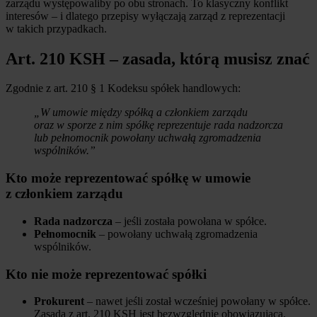
zarządu występowaliby po obu stronach. To klasyczny konflikt
interesów – i dlatego przepisy wyłączają zarząd z reprezentacji
w takich przypadkach.
Art. 210 KSH – zasada, którą musisz znać
Zgodnie z art. 210 § 1 Kodeksu spółek handlowych:
„W umowie między spółką a członkiem zarządu
oraz w sporze z nim spółkę reprezentuje rada nadzorcza
lub pełnomocnik powołany uchwałą zgromadzenia
wspólników.”
Kto może reprezentować spółkę w umowie
z członkiem zarządu
Rada nadzorcza
– jeśli została powołana w spółce.
Pełnomocnik
– powołany uchwałą zgromadzenia
wspólników.
Kto nie może reprezentować spółki
Prokurent
– nawet jeśli został wcześniej powołany w spółce.
Zasada z art. 210 KSH jest bezwzględnie obowiązująca.