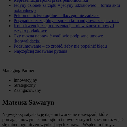
Reprezentacja spółki przez pełnomocnika
Jedyny członek zarządu = jedyny udziałowiec – forma aktu
notarialnego
Pełnomocnictwo ogólne – dlaczego nie zadziała
Przypadek szczególny – spółka komandytowa ze sp. z o.o.
Konsekwencje złej reprezentacji – nieważność umowy i
ryzyko podatkowe
Czy można naprawić wadliwie podpisaną umowę
(konwalidacja)
Podsumowanie – co zrobić, żeby nie popełnić błędu
Najczęściej zadawane pytania
Managing Partner
Innowacyjny
Strategiczny
Zaangażowany
Mateusz Sawaryn
Największą satysfakcję daje mi tworzenie rozwiązań, które
pomagają nowym technologiom i nowoczesnym biznesom rozwijać
się mimo ograniczeń wynikających z prawa. Wspieram firmy z