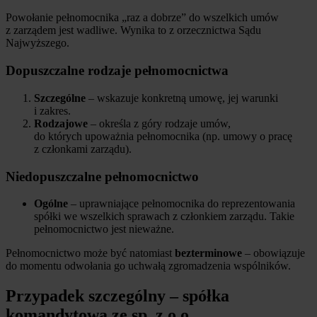
Powołanie pełnomocnika „raz a dobrze” do wszelkich umów
z zarządem jest wadliwe. Wynika to z orzecznictwa Sądu
Najwyższego.
Dopuszczalne rodzaje pełnomocnictwa
Szczególne
– wskazuje konkretną umowę, jej warunki
i zakres.
Rodzajowe
– określa z góry rodzaje umów,
do których upoważnia pełnomocnika (np. umowy o pracę
z członkami zarządu).
Niedopuszczalne pełnomocnictwo
Ogólne
– uprawniające pełnomocnika do reprezentowania
spółki we wszelkich sprawach z członkiem zarządu. Takie
pełnomocnictwo jest nieważne.
Pełnomocnictwo może być natomiast
bezterminowe
– obowiązuje
do momentu odwołania go uchwałą zgromadzenia wspólników.
Przypadek szczególny – spółka
komandytowa ze sp. z o.o.