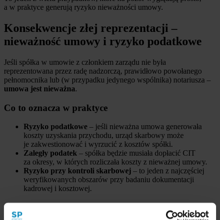
a w praktyce generują ryzyko nieważności umowy.
Konsekwencje złej reprezentacji –
nieważność umowy i ryzyko podatkowe
Jeśli spółka w umowie z członkiem zarządu nie była
reprezentowana przez radę nadzorczą, prawidłowo powołanego
pełnomocnika lub (w przypadku jedynego wspólnika) notariusza –
umowa jest nieważna
.
Co to oznacza w praktyce
Ryzyko podatkowe
– jeśli nieważna umowa generowała
koszty uzyskania przychodu, urząd skarbowy może
je zakwestionować i wyrzucić z kosztów spółki.
Zaległy podatek
– spółka będzie musiała dopłacić CIT
za okresy, w których rozliczała koszty z nieważnej umowy.
Ryzyko przy kontroli skarbowej
– to jeden z najczęściej
weryfikowanych obszarów przy badaniu dokumentacji
kadrowej i kosztowej.
Czy można naprawić wadliwie podpisaną