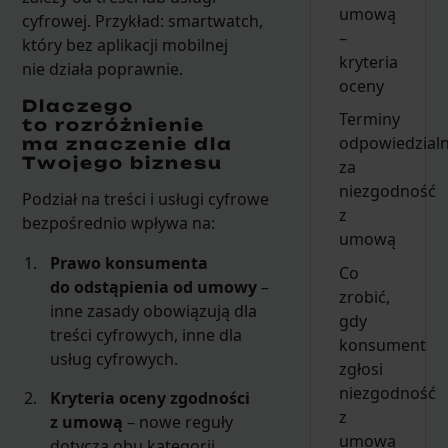
umową
cyfrowej. Przykład: smartwatch,
–
który bez aplikacji mobilnej
kryteria
nie działa poprawnie.
oceny
Dlaczego
Terminy
to rozróżnienie
odpowiedzialn
ma znaczenie dla
Twojego biznesu
za
niezgodność
Podział na treści i usługi cyfrowe
z
bezpośrednio wpływa na:
umową
Prawo konsumenta
Co
do odstąpienia od umowy
–
zrobić,
inne zasady obowiązują dla
gdy
treści cyfrowych, inne dla
konsument
usług cyfrowych.
zgłosi
niezgodność
Kryteria oceny zgodności
z
z umową
– nowe reguły
umową
dotyczą obu kategorii.