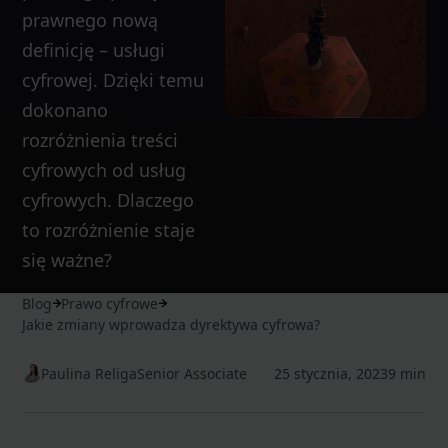
prawnego nową
definicję – usługi
cyfrowej. Dzięki temu
dokonano
rozróżnienia treści
cyfrowych od usług
cyfrowych. Dlaczego
to rozróżnienie staje
się ważne?
Blog
Prawo cyfrowe
Jakie zmiany wprowadza dyrektywa cyfrowa?
Paulina Religa
Senior Associate
25 stycznia, 2023
9 min