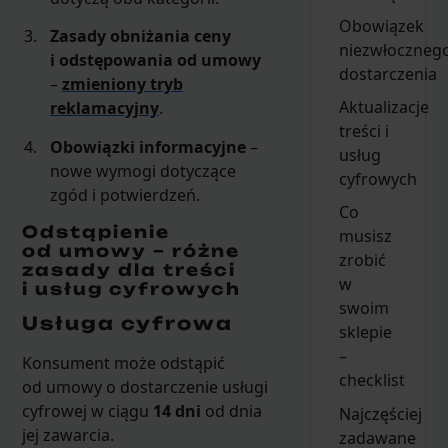
Obowiązek
Zasady obniżania ceny
niezwłoczneg
i odstępowania od umowy
dostarczenia
–
zmieniony tryb
Aktualizacje
reklamacyjny
.
treści i
Obowiązki informacyjne
–
usług
nowe wymogi dotyczące
cyfrowych
zgód i potwierdzeń.
Co
Odstąpienie
musisz
od umowy – różne
zrobić
zasady dla treści
w
i usług cyfrowych
swoim
Usługa cyfrowa
sklepie
–
Konsument może odstąpić
checklist
od umowy o dostarczenie usługi
cyfrowej w ciągu
14 dni
od dnia
Najczęściej
jej zawarcia.
zadawane