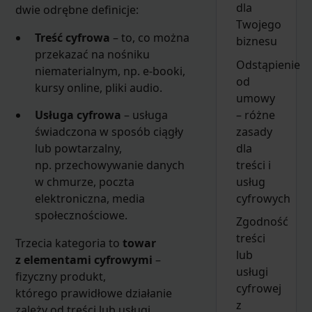
dla
dwie odrębne definicje:
Twojego
Treść cyfrowa
– to, co można
biznesu
przekazać na nośniku
Odstąpienie
niematerialnym, np. e-booki,
od
kursy online, pliki audio.
umowy
– różne
Usługa cyfrowa
– usługa
zasady
świadczona w sposób ciągły
dla
lub powtarzalny,
treści i
np. przechowywanie danych
usług
w chmurze, poczta
cyfrowych
elektroniczna, media
społecznościowe.
Zgodność
treści
Trzecia kategoria to
towar
lub
z elementami cyfrowymi
–
usługi
fizyczny produkt,
cyfrowej
którego prawidłowe działanie
z
zależy od treści lub usługi