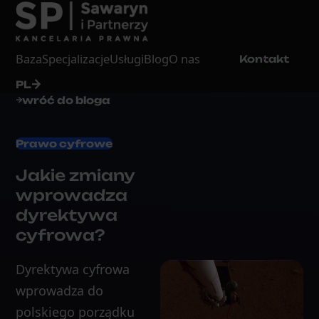
Baza
Specjalizacje
Usługi
Blog
O nas
Kontakt
PL
wróć do bloga
Prawo cyfrowe
Jakie zmiany
wprowadza
dyrektywa
cyfrowa?
Dyrektywa cyfrowa
wprowadza do
polskiego porządku