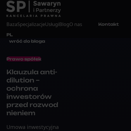
Baza
Specjalizacje
Usługi
Blog
O nas
Kontakt
PL
wróć do bloga
Prawo spółek
Klauzula anti-
dilution –
ochrona
inwestorów
przed rozwod
nieniem
Umowa inwestycyjna