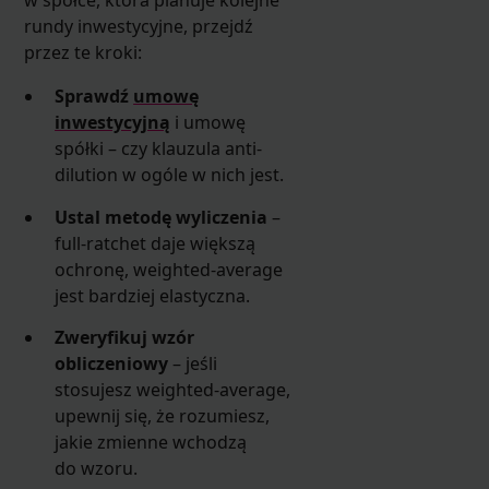
w spółce, która planuje kolejne
rundy inwestycyjne, przejdź
przez te kroki:
Sprawdź
umowę
inwestycyjną
i umowę
spółki – czy klauzula anti-
dilution w ogóle w nich jest.
Ustal metodę wyliczenia
–
full-ratchet daje większą
ochronę, weighted-average
jest bardziej elastyczna.
Zweryfikuj wzór
obliczeniowy
– jeśli
stosujesz weighted-average,
upewnij się, że rozumiesz,
jakie zmienne wchodzą
do wzoru.