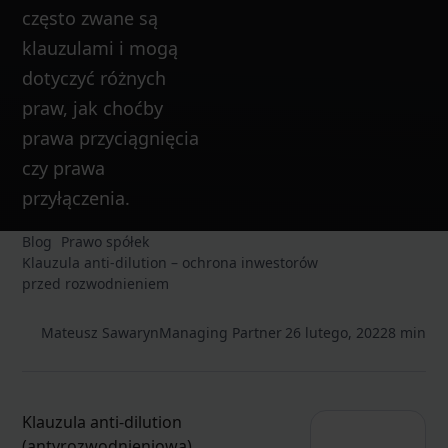
często zwane są
klauzulami i mogą
dotyczyć różnych
praw, jak choćby
prawa przyciągnięcia
czy prawa
przyłączenia.
Blog
Prawo spółek
Klauzula anti-dilution – ochrona inwestorów
przed rozwodnieniem
Mateusz Sawaryn
Managing Partner
26 lutego, 2022
8 min
Klauzula anti-dilution
(antyrozwodnieniowa)