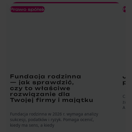
Prawo spółek
Pra
Fundacja rodzinna
Ja
— jak sprawdzić,
po
czy to właściwe
rozwiązanie dla
Czy 
Twojej firmy i majątku
zało
A mo
Fundacja rodzinna w 2026 r. wymaga analizy
sukcesji, podatków i ryzyk. Pomaga ocenić,
kiedy ma sens, a kiedy