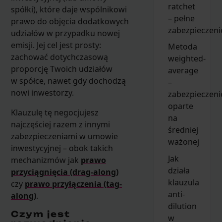
ratchet
spółki), które daje wspólnikowi
– pełne
prawo do objęcia dodatkowych
zabezpieczeni
udziałów w przypadku nowej
emisji. Jej cel jest prosty:
Metoda
zachować dotychczasową
weighted-
proporcję Twoich udziałów
average
w spółce, nawet gdy dochodzą
–
nowi inwestorzy.
zabezpieczeni
oparte
Klauzulę tę negocjujesz
na
najczęściej razem z innymi
średniej
zabezpieczeniami w umowie
ważonej
inwestycyjnej – obok takich
Jak
mechanizmów jak
prawo
działa
przyciągnięcia (drag-along)
klauzula
czy
prawo przyłączenia (tag-
anti-
along)
.
dilution
Czym jest
w