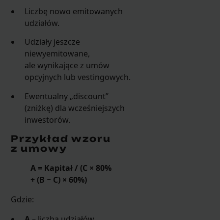
Liczbę nowo emitowanych
udziałów.
Udziały jeszcze
niewyemitowane,
ale wynikające z umów
opcyjnych lub vestingowych.
Ewentualny „discount”
(zniżkę) dla wcześniejszych
inwestorów.
Przykład wzoru
z umowy
A = Kapitał / (C × 80%
+ (B − C) × 60%)
Gdzie:
A
– liczba udziałów