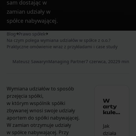
sam dostając w
zamian udziały w
spółce nabywającej.
Blog
Prawo spółek
Na czym polega wymiana udziałów w spółce z o.o.?
Praktyczne omówienie wraz z przykładami i case study
Mateusz Sawaryn
Managing Partner
7 czerwca, 2022
9 min
Wymiana udziałów to sposób
przejęcia spółki,
W
w którym wspólnik spółki
arty
zbywanej wnosi swoje udziały
kule...
aportem do spółki nabywającej.
W zamian otrzymuje udziały
Jak
w spółce nabywającej. Przy
działa