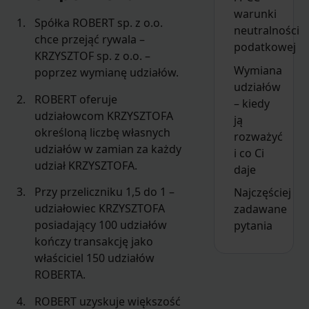
warunki
Spółka ROBERT sp. z o.o.
neutralności
chce przejąć rywala –
podatkowej
KRZYSZTOF sp. z o.o. –
Wymiana
poprzez wymianę udziałów.
udziałów
ROBERT oferuje
– kiedy
udziałowcom KRZYSZTOFA
ją
określoną liczbę własnych
rozważyć
udziałów w zamian za każdy
i co Ci
udział KRZYSZTOFA.
daje
Przy przeliczniku 1,5 do 1 –
Najczęściej
udziałowiec KRZYSZTOFA
zadawane
posiadający 100 udziałów
pytania
kończy transakcję jako
właściciel 150 udziałów
ROBERTA.
ROBERT uzyskuje większość