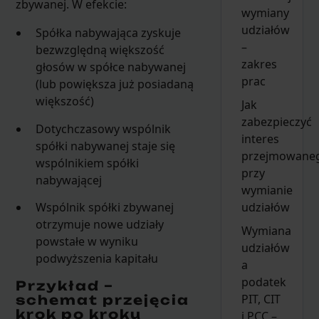
zbywanej. W efekcie:
wymiany
udziałów
Spółka nabywająca zyskuje
–
bezwzględną większość
zakres
głosów w spółce nabywanej
prac
(lub powiększa już posiadaną
większość)
Jak
zabezpieczyć
Dotychczasowy wspólnik
interes
spółki nabywanej staje się
przejmowane
wspólnikiem spółki
przy
nabywającej
wymianie
udziałów
Wspólnik spółki zbywanej
otrzymuje nowe udziały
Wymiana
powstałe w wyniku
udziałów
podwyższenia kapitału
a
podatek
Przykład –
PIT, CIT
schemat przejęcia
krok po kroku
i PCC –