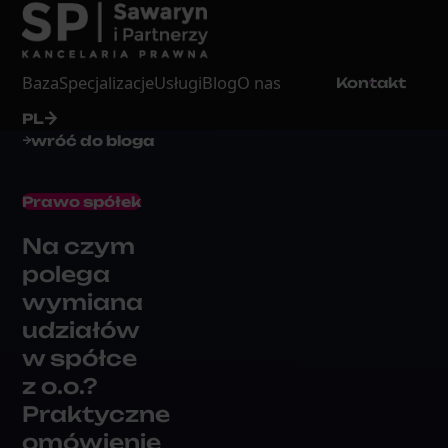
Baza
Specjalizacje
Usługi
Blog
O nas
Kontakt
PL
wróć do bloga
Prawo spółek
Na czym
polega
wymiana
udziałów
w spółce
z o.o.?
Praktyczne
omówienie