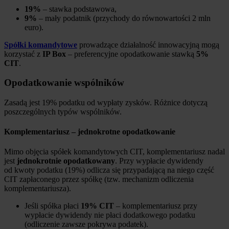
19%
– stawka podstawowa,
9%
– mały podatnik (przychody do równowartości 2 mln
euro).
Spółki komandytowe
prowadzące działalność innowacyjną mogą
korzystać z
IP Box
– preferencyjne opodatkowanie stawką
5%
CIT
.
Opodatkowanie wspólników
Zasadą jest 19% podatku od wypłaty zysków. Różnice dotyczą
poszczególnych typów wspólników.
Komplementariusz – jednokrotne opodatkowanie
Mimo objęcia spółek komandytowych CIT, komplementariusz nadal
jest
jednokrotnie opodatkowany
. Przy wypłacie dywidendy
od kwoty podatku (19%) odlicza się przypadającą na niego część
CIT zapłaconego przez spółkę (tzw. mechanizm odliczenia
komplementariusza).
Jeśli spółka płaci
19% CIT
– komplementariusz przy
wypłacie dywidendy nie płaci dodatkowego podatku
(odliczenie zawsze pokrywa podatek).