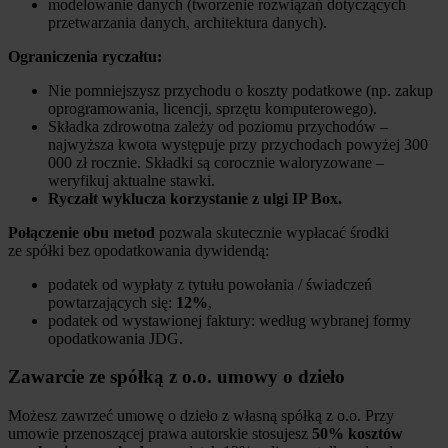
modelowanie danych (tworzenie rozwiązań dotyczących
przetwarzania danych, architektura danych).
Ograniczenia ryczałtu:
Nie pomniejszysz przychodu o koszty podatkowe (np. zakup
oprogramowania, licencji, sprzętu komputerowego).
Składka zdrowotna zależy od poziomu przychodów –
najwyższa kwota występuje przy przychodach powyżej 300
000 zł rocznie. Składki są corocznie waloryzowane –
weryfikuj aktualne stawki.
Ryczałt wyklucza korzystanie z ulgi IP Box.
Połączenie obu metod
pozwala skutecznie wypłacać środki
ze spółki bez opodatkowania dywidendą:
podatek od wypłaty z tytułu powołania / świadczeń
powtarzających się:
12%
,
podatek od wystawionej faktury: według wybranej formy
opodatkowania JDG.
Zawarcie ze spółką z o.o. umowy o dzieło
Możesz zawrzeć umowę o dzieło z własną spółką z o.o. Przy
umowie przenoszącej prawa autorskie stosujesz
50% kosztów