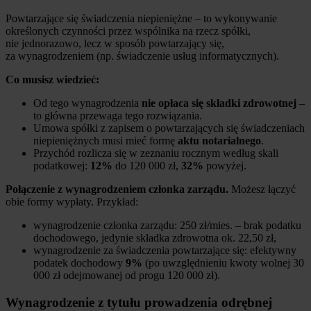
Powtarzające się świadczenia niepieniężne – to wykonywanie
określonych czynności przez wspólnika na rzecz spółki,
nie jednorazowo, lecz w sposób powtarzający się,
za wynagrodzeniem (np. świadczenie usług informatycznych).
Co musisz wiedzieć:
Od tego wynagrodzenia
nie opłaca się składki zdrowotnej
–
to główna przewaga tego rozwiązania.
Umowa spółki z zapisem o powtarzających się świadczeniach
niepieniężnych musi mieć formę
aktu notarialnego
.
Przychód rozlicza się w zeznaniu rocznym według skali
podatkowej:
12%
do 120 000 zł,
32%
powyżej.
Połączenie z wynagrodzeniem członka zarządu.
Możesz łączyć
obie formy wypłaty. Przykład:
wynagrodzenie członka zarządu: 250 zł/mies. – brak podatku
dochodowego, jedynie składka zdrowotna ok. 22,50 zł,
wynagrodzenie za świadczenia powtarzające się: efektywny
podatek dochodowy
9%
(po uwzględnieniu kwoty wolnej 30
000 zł odejmowanej od progu 120 000 zł).
Wynagrodzenie z tytułu prowadzenia odrębnej