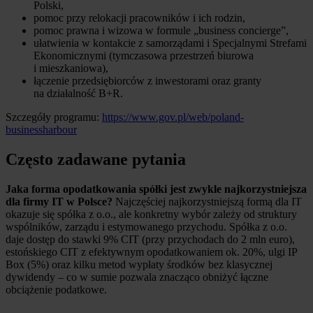
Polski,
pomoc przy relokacji pracowników i ich rodzin,
pomoc prawna i wizowa w formule „business concierge”,
ułatwienia w kontakcie z samorządami i Specjalnymi Strefami
Ekonomicznymi (tymczasowa przestrzeń biurowa
i mieszkaniowa),
łączenie przedsiębiorców z inwestorami oraz granty
na działalność B+R.
Szczegóły programu:
https://www.gov.pl/web/poland-
businessharbour
Często zadawane pytania
Jaka forma opodatkowania spółki jest zwykle najkorzystniejsza
dla firmy IT w Polsce?
Najczęściej najkorzystniejszą formą dla IT
okazuje się spółka z o.o., ale konkretny wybór zależy od struktury
wspólników, zarządu i estymowanego przychodu. Spółka z o.o.
daje dostęp do stawki 9% CIT (przy przychodach do 2 mln euro),
estońskiego CIT z efektywnym opodatkowaniem ok. 20%, ulgi IP
Box (5%) oraz kilku metod wypłaty środków bez klasycznej
dywidendy – co w sumie pozwala znacząco obniżyć łączne
obciążenie podatkowe.