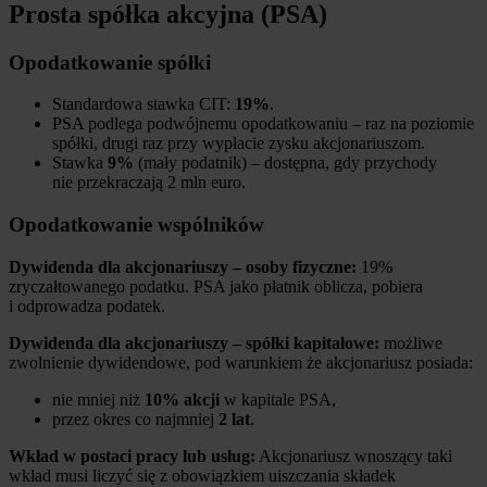
Prosta spółka akcyjna (PSA)
Opodatkowanie spółki
Standardowa stawka CIT:
19%
.
PSA podlega podwójnemu opodatkowaniu – raz na poziomie
spółki, drugi raz przy wypłacie zysku akcjonariuszom.
Stawka
9%
(mały podatnik) – dostępna, gdy przychody
nie przekraczają 2 mln euro.
Opodatkowanie wspólników
Dywidenda dla akcjonariuszy – osoby fizyczne:
19%
zryczałtowanego podatku. PSA jako płatnik oblicza, pobiera
i odprowadza podatek.
Dywidenda dla akcjonariuszy – spółki kapitałowe:
możliwe
zwolnienie dywidendowe, pod warunkiem że akcjonariusz posiada:
nie mniej niż
10% akcji
w kapitale PSA,
przez okres co najmniej
2 lat
.
Wkład w postaci pracy lub usług:
Akcjonariusz wnoszący taki
wkład musi liczyć się z obowiązkiem uiszczania składek