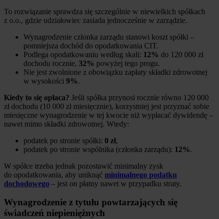
To rozwiązanie sprawdza się szczególnie w niewielkich spółkach
z o.o., gdzie udziałowiec zasiada jednocześnie w zarządzie.
Wynagrodzenie członka zarządu stanowi koszt spółki –
pomniejsza dochód do opodatkowania CIT.
Podlega opodatkowaniu według skali:
12%
do 120 000 zł
dochodu rocznie,
32%
powyżej tego progu.
Nie jest zwolnione z obowiązku zapłaty składki zdrowotnej
w wysokości
9%
.
Kiedy to się opłaca?
Jeśli spółka przynosi rocznie równo 120 000
zł dochodu (10 000 zł miesięcznie), korzystniej jest przyznać sobie
miesięczne wynagrodzenie w tej kwocie niż wypłacać dywidendę –
nawet mimo składki zdrowotnej. Wtedy:
podatek po stronie spółki:
0 zł
,
podatek po stronie wspólnika (członka zarządu):
12%
.
W spółce trzeba jednak pozostawić minimalny zysk
do opodatkowania, aby uniknąć
minimalnego podatku
dochodowego
– jest on płatny nawet w przypadku straty.
Wynagrodzenie z tytułu powtarzających się
świadczeń niepieniężnych