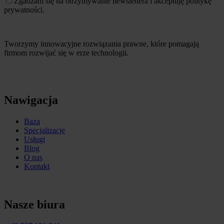
Zgadzam się na otrzymywanie newslettera i akceptuję politykę
prywatności.
Tworzymy innowacyjne rozwiązania prawne, które pomagają
firmom rozwijać się w erze technologii.
Nawigacja
Baza
Specjalizacje
Usługi
Blog
O nas
Kontakt
Nasze biura