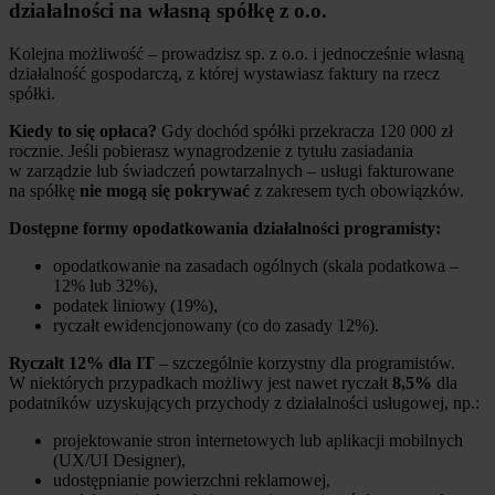
działalności na własną spółkę z o.o.
Kolejna możliwość – prowadzisz sp. z o.o. i jednocześnie własną
działalność gospodarczą, z której wystawiasz faktury na rzecz
spółki.
Kiedy to się opłaca?
Gdy dochód spółki przekracza 120 000 zł
rocznie. Jeśli pobierasz wynagrodzenie z tytułu zasiadania
w zarządzie lub świadczeń powtarzalnych – usługi fakturowane
na spółkę
nie mogą się pokrywać
z zakresem tych obowiązków.
Dostępne formy opodatkowania działalności programisty:
opodatkowanie na zasadach ogólnych (skala podatkowa –
12% lub 32%),
podatek liniowy (19%),
ryczałt ewidencjonowany (co do zasady 12%).
Ryczałt 12% dla IT
– szczególnie korzystny dla programistów.
W niektórych przypadkach możliwy jest nawet ryczałt
8,5%
dla
podatników uzyskujących przychody z działalności usługowej, np.:
projektowanie stron internetowych lub aplikacji mobilnych
(UX/UI Designer),
udostępnianie powierzchni reklamowej,