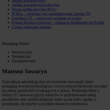
Spółka komandytowa
Spółka komandytowo-akcyjna
Prosta spółka akcyjna (PSA)
IP Box – preferencyjne opodatkowanie stawką 5%
Estoński CIT – odroczony podatek od zysku
Poland Business Harbour – relokacja działalności do Polski
Często zadawane pytania
Managing Partner
Innowacyjny
Strategiczny
Zaangażowany
Mateusz Sawaryn
Największą satysfakcję daje mi tworzenie rozwiązań, które
pomagają nowym technologiom i nowoczesnym biznesom rozwijać
się mimo ograniczeń wynikających z prawa. Wspieram firmy z
branży IT i innowacyjnych sektorów w projektowaniu usług,
produktów oraz modeli działania, które są nie tylko zgodne z
przepisami, ale przede wszystkim skuteczne biznesowo.