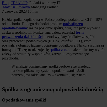
Blog
IT / AI / IP
Podatki w branży IT
Mateusz Sawaryn
Managing Partner
7 czerwca, 2023
15 min
Każda spółka kapitałowa w Polsce podlega podatkowi CIT – 19%
od dochodu. Do tego dochodzi problem
podwójnego
opodatkowania
: raz na poziomie spółki, drugi raz przy wypłacie
zysku wspólnikowi. Poniżej znajdziesz przegląd
form
prowadzenia działalności
, metod wypłaty środków ze spółki
oraz preferencji podatkowych (IP Box, estoński CIT), które
pozwalają obniżyć łączne obciążenie podatkowe. Najkorzystniejszą
formą dla IT często okazuje się
spółka z o.o.
– ale konkretny wybór
zależy od struktury wspólników, zarządu i estymowanego
przychodu.
W analizie pominęliśmy spółki osobowe ze względu
na skomplikowany system opodatkowania. Jeśli
potrzebujesz takiej analizy – skontaktuj się z nami.
Spółka z ograniczoną odpowiedzialnością
Opodatkowanie spółki