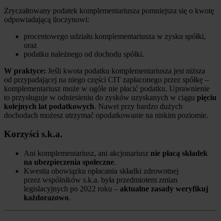
Zryczałtowany podatek komplementariusza pomniejsza się o kwotę
odpowiadającą iloczynowi:
procentowego udziału komplementariusza w zysku spółki,
oraz
podatku należnego od dochodu spółki.
W praktyce:
Jeśli kwota podatku komplementariusza jest niższa
od przypadającej na niego części CIT zapłaconego przez spółkę –
komplementariusz może w ogóle nie płacić podatku. Uprawnienie
to przysługuje w odniesieniu do zysków uzyskanych w ciągu
pięciu
kolejnych lat podatkowych
. Nawet przy bardzo dużych
dochodach możesz utrzymać opodatkowanie na niskim poziomie.
Korzyści s.k.a.
Ani komplementariusz, ani akcjonariusz
nie płacą składek
na ubezpieczenia społeczne
.
Kwestia obowiązku opłacania składki zdrowotnej
przez wspólników s.k.a. była przedmiotem zmian
legislacyjnych po 2022 roku –
aktualne zasady weryfikuj
każdorazowo
.