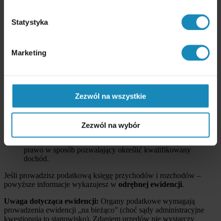
Najczęściej: programiści tworzący oprogramowanie
i sprzedający je wraz z prawami autorskimi innym podmiotom
Statystyka
(software house, klient końcowy).
Ryczałt wyklucza IP Box
– jeśli przeszedłeś na ryczałt,
nie skorzystasz z tej ulgi.
Marketing
Obowiązki podatnika przy IP Box
Aby skorzystać z IP Box, musisz:
Zezwól na wszystkie
Wyodrębnić
każde kwalifikowane prawo własności
intelektualnej w prowadzonej ewidencji rachunkowej.
Prowadzić ewidencję
zapewniającą ustalenie przychodów,
kosztów uzyskania przychodów i dochodu (straty)
Zezwól na wybór
przypadających na każde kwalifikowane prawo.
Wyodrębnić koszty
przypadające na każde kwalifikowane
prawo w sposób pozwalający określić kwalifikowany
dochód.
Jeśli prowadzisz podatkową księgę przychodów i rozchodów –
powyższe informacje wykazujesz w
odrębnej ewidencji
.
Uwaga dotycząca ewidencji:
Organy podatkowe wymagają
prowadzenia ewidencji „na bieżąco” (choć sądy administracyjne
kwestionują to stanowisko). Zdaniem urzędów nie wystarczy