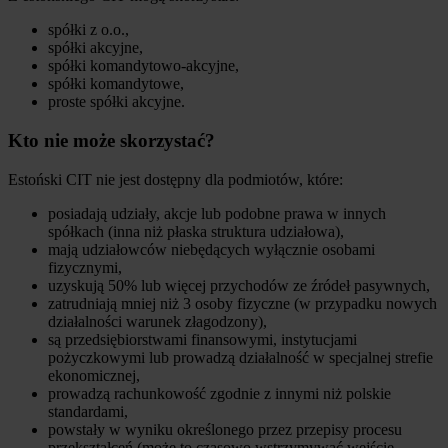
spółki z o.o.,
spółki akcyjne,
spółki komandytowo-akcyjne,
spółki komandytowe,
proste spółki akcyjne.
Kto nie może skorzystać?
Estoński CIT nie jest dostępny dla podmiotów, które:
posiadają udziały, akcje lub podobne prawa w innych
spółkach (inna niż płaska struktura udziałowa),
mają udziałowców niebędących wyłącznie osobami
fizycznymi,
uzyskują 50% lub więcej przychodów ze źródeł pasywnych,
zatrudniają mniej niż 3 osoby fizyczne (w przypadku nowych
działalności warunek złagodzony),
są przedsiębiorstwami finansowymi, instytucjami
pożyczkowymi lub prowadzą działalność w specjalnej strefie
ekonomicznej,
prowadzą rachunkowość zgodnie z innymi niż polskie
standardami,
powstały w wyniku określonego przez przepisy procesu
przekształceń (może to czasowo wstrzymywać wejście