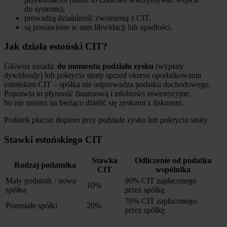
do systemu),
prowadzą działalność zwolnioną z CIT,
są postawione w stan likwidacji lub upadłości.
Jak działa estoński CIT?
Główna zasada:
do momentu podziału zysku
(wypłaty
dywidendy) lub pokrycia straty sprzed okresu opodatkowania
estońskim CIT – spółka nie odprowadza podatku dochodowego.
Poprawia to płynność finansową i zdolności inwestycyjne,
bo nie musisz na bieżąco dzielić się zyskami z fiskusem.
Podatek płacisz dopiero przy podziale zysku lub pokryciu straty.
Stawki estońskiego CIT
Stawka
Odliczenie od podatku
Rodzaj podatnika
CIT
wspólnika
Mały podatnik / nowa
90% CIT zapłaconego
10%
spółka
przez spółkę
70% CIT zapłaconego
Pozostałe spółki
20%
przez spółkę