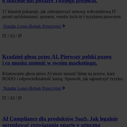
o sukcesie lub porażce Twojego projektu.
17 klauzul pokazuje, jak zabezpieczyć umowę wdrożeniową IT
przed opóźnieniami, sporami, vendor lock-in i ryzykiem prawnym.
Natalia Lener-Bobek
Przeczytaj
IT / AI / IP
Kradzież głosu przez AI. Pierwszy polski pozew
i co musisz zmienić w swoim marketingu.
Klonowanie głosu przez AI może narazić firmę na pozew, kary
RODO i odpowiedzialność karną. Sprawdź, jak ograniczyć ryzyko.
Natalia Lener-Bobek
Przeczytaj
IT / AI / IP
AI Compliance dla produktów SaaS. Jak legalnie
sprzedawać rozwiązania oparte o sztuczną