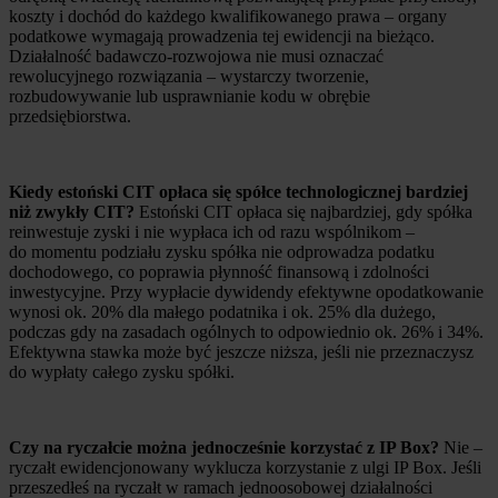
koszty i dochód do każdego kwalifikowanego prawa – organy
podatkowe wymagają prowadzenia tej ewidencji na bieżąco.
Działalność badawczo-rozwojowa nie musi oznaczać
rewolucyjnego rozwiązania – wystarczy tworzenie,
rozbudowywanie lub usprawnianie kodu w obrębie
przedsiębiorstwa.
Kiedy estoński CIT opłaca się spółce technologicznej bardziej
niż zwykły CIT?
Estoński CIT opłaca się najbardziej, gdy spółka
reinwestuje zyski i nie wypłaca ich od razu wspólnikom –
do momentu podziału zysku spółka nie odprowadza podatku
dochodowego, co poprawia płynność finansową i zdolności
inwestycyjne. Przy wypłacie dywidendy efektywne opodatkowanie
wynosi ok. 20% dla małego podatnika i ok. 25% dla dużego,
podczas gdy na zasadach ogólnych to odpowiednio ok. 26% i 34%.
Efektywna stawka może być jeszcze niższa, jeśli nie przeznaczysz
do wypłaty całego zysku spółki.
Czy na ryczałcie można jednocześnie korzystać z IP Box?
Nie –
ryczałt ewidencjonowany wyklucza korzystanie z ulgi IP Box. Jeśli
przeszedłeś na ryczałt w ramach jednoosobowej działalności