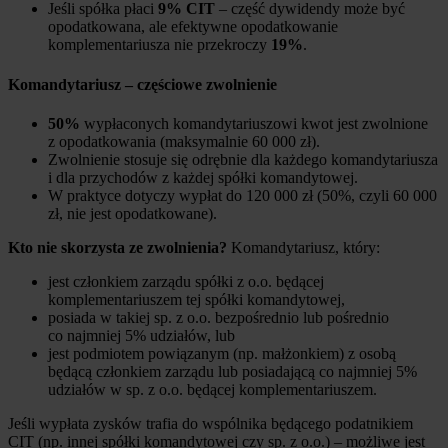
Jeśli spółka płaci
9% CIT
– część dywidendy może być
opodatkowana, ale efektywne opodatkowanie
komplementariusza nie przekroczy
19%
.
Komandytariusz – częściowe zwolnienie
50%
wypłaconych komandytariuszowi kwot jest zwolnione
z opodatkowania (maksymalnie 60 000 zł).
Zwolnienie stosuje się odrębnie dla każdego komandytariusza
i dla przychodów z każdej spółki komandytowej.
W praktyce dotyczy wypłat do 120 000 zł (50%, czyli 60 000
zł, nie jest opodatkowane).
Kto nie skorzysta ze zwolnienia?
Komandytariusz, który:
jest członkiem zarządu spółki z o.o. będącej
komplementariuszem tej spółki komandytowej,
posiada w takiej sp. z o.o. bezpośrednio lub pośrednio
co najmniej 5% udziałów, lub
jest podmiotem powiązanym (np. małżonkiem) z osobą
będącą członkiem zarządu lub posiadającą co najmniej 5%
udziałów w sp. z o.o. będącej komplementariuszem.
Jeśli wypłata zysków trafia do wspólnika będącego podatnikiem
CIT (np. innej spółki komandytowej czy sp. z o.o.) – możliwe jest