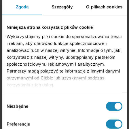
Dotyczy m.in. praw do oprogramowania komputerowego lub kodu
Zgoda
Szczegóły
O plikach cookies
źródłowego.
Warunki uznania prawa za kwalifikowane
Niniejsza strona korzysta z plików cookie
Aby dane prawo kwalifikowało się do IP Box, musi spełniać
trzy
Wykorzystujemy pliki cookie do spersonalizowania treści
warunki jednocześnie
:
i reklam, aby oferować funkcje społecznościowe i
Wytworzone, rozwinięte lub ulepszone
przez podatnika
analizować ruch w naszej witrynie. Informacje o tym, jak
w ramach prowadzonej działalności badawczo-rozwojowej.
korzystasz z naszej witryny, udostępniamy partnerom
Podlega ochronie prawnej
na podstawie przepisów
odrębnych ustaw lub ratyfikowanych umów
społecznościowym, reklamowym i analitycznym.
międzynarodowych (których stroną jest RP lub UE).
Partnerzy mogą połączyć te informacje z innymi danymi
Należy do zamkniętego katalogu
praw własności
otrzymanymi od Ciebie lub uzyskanymi podczas
intelektualnej, w tym:
patent,
korzystania z ich usług.
prawo ochronne na wzór użytkowy,
autorskie prawo do programu komputerowego
(w praktyce najczęściej wykorzystywane).
Wybór
Niezbędne
zgody
Dla kogo jest IP Box?
Podatnicy PIT (jednoosobowa działalność gospodarcza)
Preferencje
oraz podatnicy CIT.