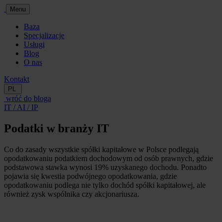
Menu
Baza
Specjalizacje
Usługi
Blog
O nas
Kontakt
PL
wróć do bloga
IT / AI / IP
Podatki w branży IT
Co do zasady wszystkie spółki kapitałowe w Polsce podlegają
opodatkowaniu podatkiem dochodowym od osób prawnych, gdzie
podstawowa stawka wynosi 19% uzyskanego dochodu. Ponadto
pojawia się kwestia podwójnego opodatkowania, gdzie
opodatkowaniu podlega nie tylko dochód spółki kapitałowej, ale
również zysk wspólnika czy akcjonariusza.