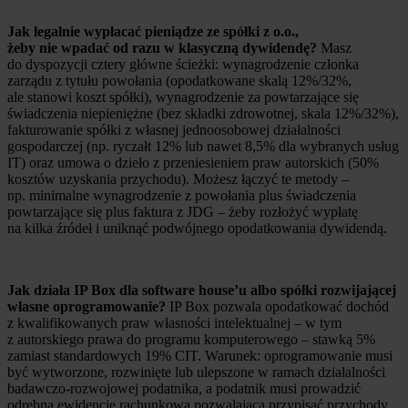
Jak legalnie wypłacać pieniądze ze spółki z o.o.,
żeby nie wpadać od razu w klasyczną dywidendę?
Masz
do dyspozycji cztery główne ścieżki: wynagrodzenie członka
zarządu z tytułu powołania (opodatkowane skalą 12%/32%,
ale stanowi koszt spółki), wynagrodzenie za powtarzające się
świadczenia niepieniężne (bez składki zdrowotnej, skala 12%/32%),
fakturowanie spółki z własnej jednoosobowej działalności
gospodarczej (np. ryczałt 12% lub nawet 8,5% dla wybranych usług
IT) oraz umowa o dzieło z przeniesieniem praw autorskich (50%
kosztów uzyskania przychodu). Możesz łączyć te metody –
np. minimalne wynagrodzenie z powołania plus świadczenia
powtarzające się plus faktura z JDG – żeby rozłożyć wypłatę
na kilka źródeł i uniknąć podwójnego opodatkowania dywidendą.
Jak działa IP Box dla software house’u albo spółki rozwijającej
własne oprogramowanie?
IP Box pozwala opodatkować dochód
z kwalifikowanych praw własności intelektualnej – w tym
z autorskiego prawa do programu komputerowego – stawką 5%
zamiast standardowych 19% CIT. Warunek: oprogramowanie musi
być wytworzone, rozwinięte lub ulepszone w ramach działalności
badawczo-rozwojowej podatnika, a podatnik musi prowadzić
odrębną ewidencję rachunkową pozwalającą przypisać przychody,