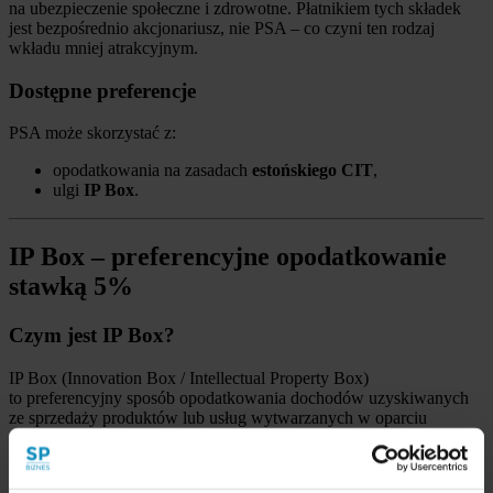
na ubezpieczenie społeczne i zdrowotne. Płatnikiem tych składek
jest bezpośrednio akcjonariusz, nie PSA – co czyni ten rodzaj
wkładu mniej atrakcyjnym.
Dostępne preferencje
PSA może skorzystać z:
opodatkowania na zasadach
estońskiego CIT
,
ulgi
IP Box
.
IP Box – preferencyjne opodatkowanie
stawką 5%
Czym jest IP Box?
IP Box (Innovation Box / Intellectual Property Box)
to preferencyjny sposób opodatkowania dochodów uzyskiwanych
ze sprzedaży produktów lub usług wytwarzanych w oparciu
o prawo własności intelektualnej. Umożliwia opodatkowanie
dochodu z tzw.
kwalifikowanych praw własności intelektualnej
stawką
5%
– zamiast standardowych 12%, 19% czy 32%.