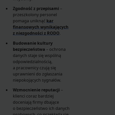
Zgodność z przepisami
–
przeszkolony personel
pomaga uniknąć
kar
finansowych wynikających
z niezgodności z RODO
.
Budowanie kultury
bezpieczeństwa
– ochrona
danych staje się wspólną
odpowiedzialnością,
a pracownicy czują się
uprawnieni do zgłaszania
niepokojących sygnałów.
Wzmocnienie reputacji
–
klienci coraz bardziej
doceniają firmy dbające
o bezpieczeństwo ich danych
osobowych, co przekłada się