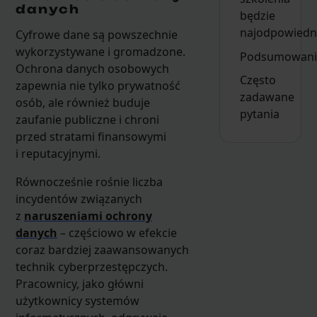
danych
będzie
najodpowiedn
Cyfrowe dane są powszechnie
wykorzystywane i gromadzone.
Podsumowani
Ochrona danych osobowych
Często
zapewnia nie tylko prywatność
zadawane
osób, ale również buduje
pytania
zaufanie publiczne i chroni
przed stratami finansowymi
i reputacyjnymi.
Równocześnie rośnie liczba
incydentów związanych
z
naruszeniami ochrony
danych
– częściowo w efekcie
coraz bardziej zaawansowanych
technik cyberprzestępczych.
Pracownicy, jako główni
użytkownicy systemów