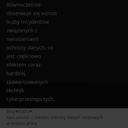
Równocześnie
obserwuje się wzrost
liczby incydentów
związanych z
naruszeniami
ochrony danych, co
jest częściowo
efektem coraz
bardziej
zaawansowanych
technik
cyberprzestępczych.
Blog
RODO
Rola szkoleń z zakresu ochrony danych osobowych
w miejscu pracy