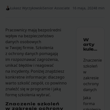
Łukasz Wyrzykowski
Senior Associate
16 maja, 2024
8 min
Pracownicy mają bezpośredni
wpływ na bezpieczeństwo
W
danych osobowych
arty
w Twojej firmie. Szkolenia
kule...
z ochrony danych pomagają
im rozpoznawać zagrożenia,
Znaczenie
unikać błędów i reagować
szkoleń
na incydenty. Poniżej znajdziesz
w
konkretne informacje: dlaczego
zakresie
warto szkolić zespół, co powinno
ochrony
znaleźć się w programie i jaką
danych
formę szkolenia wybrać.
Jaka
forma
Znaczenie szkoleń
w zakresie ochrony
szkolenia