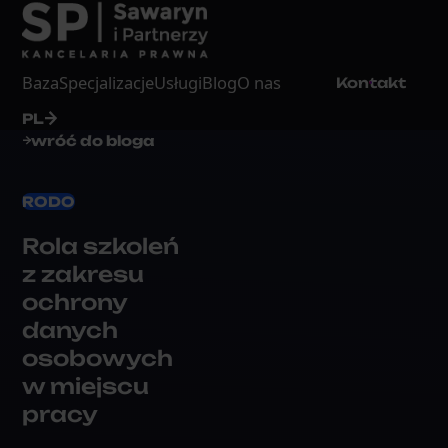
Baza
Specjalizacje
Usługi
Blog
O nas
Kontakt
PL
wróć do bloga
RODO
Rola szkoleń
z zakresu
ochrony
danych
osobowych
w miejscu
pracy