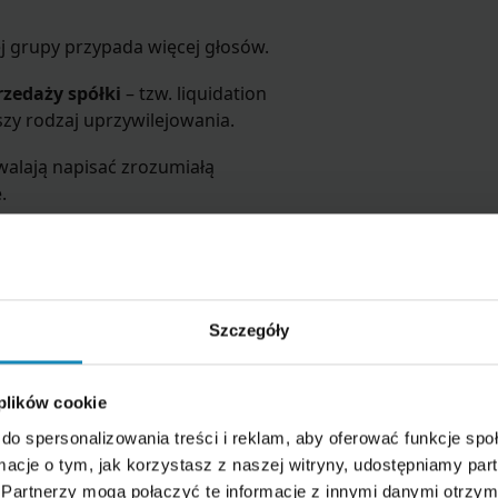
ej grupy przypada więcej głosów.
rzedaży spółki
– tzw. liquidation
szy rodzaj uprzywilejowania.
alają napisać zrozumiałą
.
iałów
ożliwość zbycia udziałów. Klasyczne
Szczegóły
 plików cookie
zez określony czas, liczony
do spersonalizowania treści i reklam, aby oferować funkcje sp
ormacje o tym, jak korzystasz z naszej witryny, udostępniamy p
o) w umowach pojawiają się
Partnerzy mogą połączyć te informacje z innymi danymi otrzym