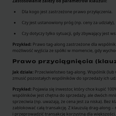
Zastosowanie zależy od parametrów klauzuli:
Dla kogo jest zastrzeżone prawo przyłączenia.
Czy jest ustanowiony próg (np. ceny za udziały)
Czy dotyczy tylko sytuacji, gdy zbywający jest 
Przykład:
Prawo tag-along zastrzeżone dla wspólnik
możliwość wyjścia ze spółki w momencie, gdy wychod
Prawo przyciągnięcia (klau
Jak działa:
Przeciwieństwo tag-along. Wspólnik (lub
zmusić pozostałych wspólników do sprzedaży ich ud
Przykład:
Pojawia się inwestor, który chce kupić 100
wspólników jest chętna do sprzedaży, ale dwóch mn
sprzeciwia (np. uważają, że cena jest za niska). Bez 
zablokować całą transakcję. Z klauzulą drag-along 
i przeprowadzić transakcję korzystną dla większości.