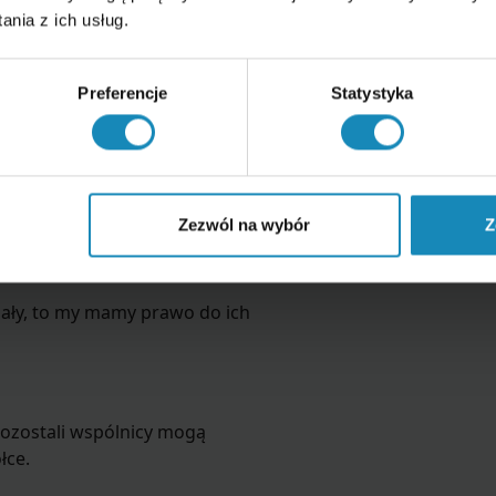
nia z ich usług.
Preferencje
Statystyka
Zezwól na wybór
Z
k zamierza sprzedać swoje udziały –
zyć sprzedaży innemu wspólnikowi.
iały, to my mamy prawo do ich
ozostali wspólnicy mogą
łce.