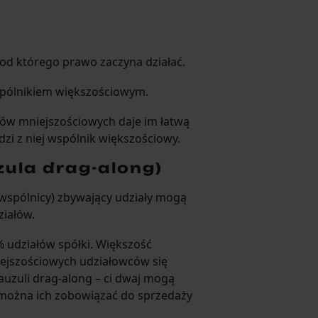
, od którego prawo zaczyna działać.
wspólnikiem większościowym.
ów mniejszościowych daje im łatwą
zi z niej wspólnik większościowy.
zula drag-along)
 wspólnicy) zbywający udziały mogą
ziałów.
% udziałów spółki. Większość
iejszościowych udziałowców się
klauzuli drag-along – ci dwaj mogą
– można ich zobowiązać do sprzedaży