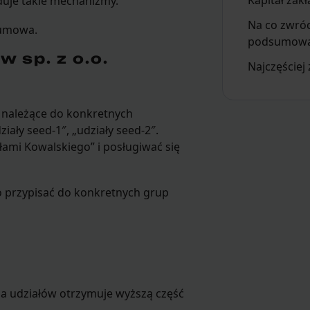
Kapitał zakł
duje takie mechanizmy.
Na co zwró
a umowa.
podsumowa
 sp. z o.o.
Najczęściej
y należące do konkretnych
iały seed-1″, „udziały seed-2″.
ami Kowalskiego” i posługiwać się
o przypisać do konkretnych grup
a udziałów otrzymuje wyższą część