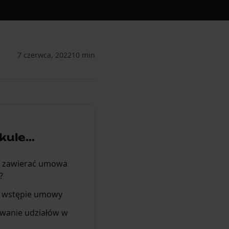
7 czerwca, 2022
10 min
ule...
 zawierać umowa
?
na wstępie umowy
owanie udziałów w