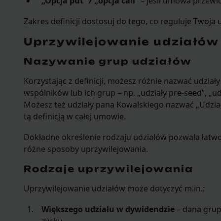
„Opcja put” / „opcja call”
– jeśli umowa przewi
Zakres definicji dostosuj do tego, co reguluje Twoj
Uprzywilejowanie udziałów w
Nazywanie grup udziałów
Korzystając z definicji, możesz różnie nazwać udział
wspólników lub ich grup – np. „udziały pre-seed”, „udz
Możesz też udziały pana Kowalskiego nazwać „Udział
tą definicją w całej umowie.
Dokładne określenie rodzaju udziałów pozwala łatw
różne sposoby uprzywilejowania.
Rodzaje uprzywilejowania
Uprzywilejowanie udziałów może dotyczyć m.in.:
Większego udziału w dywidendzie
– dana grup