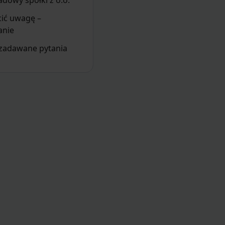
adowy spółki z o.o.
cić uwagę –
nie
 zadawane pytania