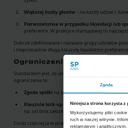
zysku.
Większej liczby głosów
– na każdy udział z dan
Pierwszeństwa w przypadku likwidacji lub sp
preference. W praktyce startupowej to najczęst
Dobrze zdefiniowane i nazwane grupy udziałów pozw
i nieprzesadnie długą klauzulę liquidation preference
Ograniczenia w zbyciu udz
Standardem jest, że umowa spółki z o.o. ogranicza m
ograniczenia to:
Zgoda
Zgoda spółki
na sprzedaż udziałów.
Niniejsza strona korzysta z
Klauzula lock-up
– zakaz sprzedaży udziałów pr
np. od dnia założenia spółki.
Wykorzystujemy pliki cookie 
ruch w naszej witrynie. Inf
Coraz częściej (a w praktyce już niemal obowiązkow
reklamowym i analitycznym. 