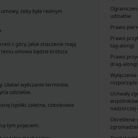
Ograniczeni
o umowy, żeby była realnym
udziałów
Prawo pier
y
Prawo przył
reśl z góry, jakie znaczenie mają
tag-along)
i temu umowa będzie krótsza
Prawo przyc
drag-along)
Wyłączenia
rozporządz
y. Ułatwi wyliczanie terminów,
cia udziałów.
Uchwały zg
wspólników,
orię (spółki zależne, członkowie
nadzorczej 
Określenie s
 są tym pojęciem.
zgromadze