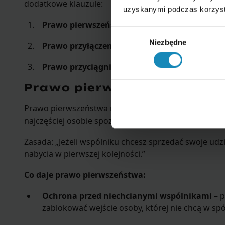
dodatkowe klauzule:
uzyskanymi podczas korzysta
Prawo pierwszeństwa
Wybór
Niezbędne
zgody
Prawo przyłączenia (tag-along)
Prawo przyciągnięcia (drag-along)
Prawo pierwszeństwa
Prawo pierwszeństwa reguluje sytuację, gdy wspólni
najczęściej osobie spoza spółki, ale może też dotyc
Zasada: „Jeżeli wspólniku chcesz sprzedać swoje udz
nabycia w pierwszej kolejności.”
Co daje prawo pierwszeństwa:
Ochrona przed niechcianymi wspólnikami
– p
zablokować wejście osoby, której nie chcą w spó