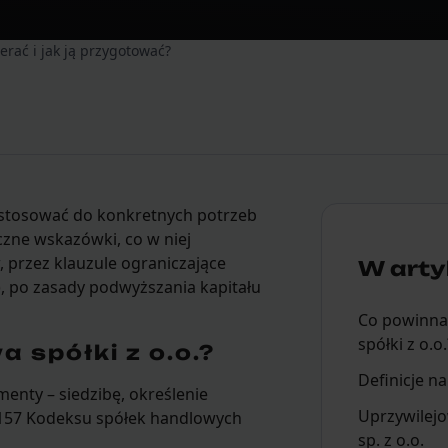
erać i jak ją przygotować?
stosować do konkretnych potrzeb
czne wskazówki, co w niej
, przez klauzule ograniczające
W artyk
), po zasady podwyższania kapitału
Co powinna
spółki z o.o.
spółki z o.o.?
Definicje 
menty – siedzibę, określenie
Uprzywilej
t. 157 Kodeksu spółek handlowych
sp. z o.o.