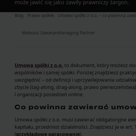
może jawić się jako zawiły prawniczy żargon.
Blog
Prawo spółek
Umowa spółki z o.o. – co powinna zawi
Mateusz Sawaryn
Managing Partner
Umowa spółki z o.o.
to dokument, który możesz do
wspólników i samej spółki. Poniżej znajdziesz prakty
uwzględnić – od definicji i uprzywilejowania udziałów
zbycie (tag-along, drag-along, prawo pierwszeństwa
i organizacji posiedzeń online.
Co powinna zawierać umowa 
Umowa spółki z o.o. musi zawierać obligatoryjne ele
kapitału, przedmiot działalności. Znajdziesz je w ar
(
przykładowe opracowanie
).