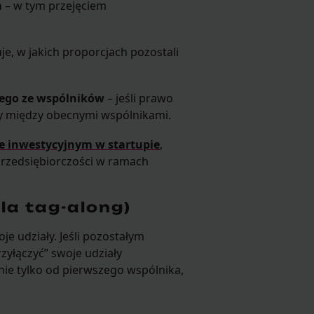
m
– w tym przejęciem
je, w jakich proporcjach pozostali
nego ze wspólników
– jeśli prawo
y między obecnymi wspólnikami.
e inwestycyjnym w startupie
,
rzedsiębiorczości w ramach
la tag-along)
e udziały. Jeśli pozostałym
zyłączyć” swoje udziały
 nie tylko od pierwszego wspólnika,