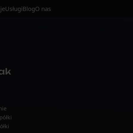
je
Usługi
Blog
O nas
jak
nie
półki
ółki