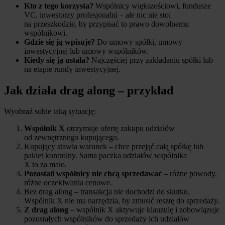
Kto z tego korzysta?
Wspólnicy większościowi, fundusze
VC, inwestorzy profesjonalni – ale nic nie stoi
na przeszkodzie, by przypisać to prawo dowolnemu
wspólnikowi.
Gdzie się ją wpisuje?
Do umowy spółki, umowy
inwestycyjnej lub umowy wspólników.
Kiedy się ją ustala?
Najczęściej przy zakładaniu spółki lub
na etapie rundy inwestycyjnej.
Jak działa drag along – przykład
Wyobraź sobie taką sytuację:
Wspólnik X
otrzymuje ofertę zakupu udziałów
od zewnętrznego kupującego.
Kupujący stawia warunek – chce przejąć całą spółkę lub
pakiet kontrolny. Sama paczka udziałów wspólnika
X to za mało.
Pozostali wspólnicy nie chcą sprzedawać
– różne powody,
różne oczekiwania cenowe.
Bez drag along – transakcja nie dochodzi do skutku.
Wspólnik X nie ma narzędzia, by zmusić resztę do sprzedaży.
Z drag along
– wspólnik X aktywuje klauzulę i zobowiązuje
pozostałych wspólników do sprzedaży ich udziałów