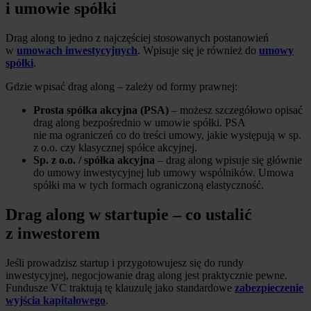
i umowie spółki
Drag along to jedno z najczęściej stosowanych postanowień
w
umowach inwestycyjnych
. Wpisuje się je również do
umowy
spółki
.
Gdzie wpisać drag along – zależy od formy prawnej:
Prosta spółka akcyjna (PSA)
– możesz szczegółowo opisać
drag along bezpośrednio w umowie spółki. PSA
nie ma ograniczeń co do treści umowy, jakie występują w sp.
z o.o. czy klasycznej spółce akcyjnej.
Sp. z o.o. / spółka akcyjna
– drag along wpisuje się głównie
do umowy inwestycyjnej lub umowy wspólników. Umowa
spółki ma w tych formach ograniczoną elastyczność.
Drag along w startupie – co ustalić
z inwestorem
Jeśli prowadzisz startup i przygotowujesz się do rundy
inwestycyjnej, negocjowanie drag along jest praktycznie pewne.
Fundusze VC traktują tę klauzulę jako standardowe
zabezpieczenie
wyjścia kapitałowego
.