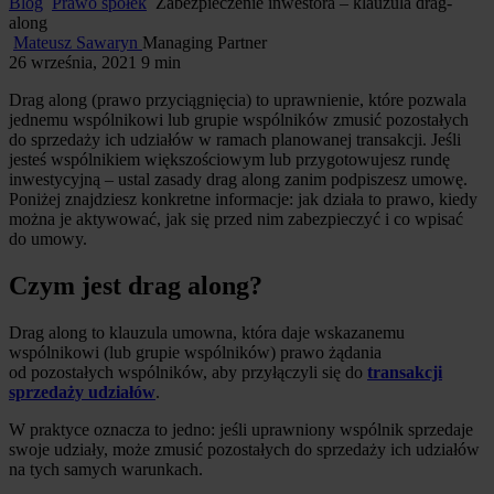
Blog
Prawo spółek
Zabezpieczenie inwestora – klauzula drag-
along
Mateusz Sawaryn
Managing Partner
26 września, 2021
9 min
Drag along (prawo przyciągnięcia) to uprawnienie, które pozwala
jednemu wspólnikowi lub grupie wspólników zmusić pozostałych
do sprzedaży ich udziałów w ramach planowanej transakcji. Jeśli
jesteś wspólnikiem większościowym lub przygotowujesz rundę
inwestycyjną – ustal zasady drag along zanim podpiszesz umowę.
Poniżej znajdziesz konkretne informacje: jak działa to prawo, kiedy
można je aktywować, jak się przed nim zabezpieczyć i co wpisać
do umowy.
Czym jest drag along?
Drag along to klauzula umowna, która daje wskazanemu
wspólnikowi (lub grupie wspólników) prawo żądania
od pozostałych wspólników, aby przyłączyli się do
transakcji
sprzedaży udziałów
.
W praktyce oznacza to jedno: jeśli uprawniony wspólnik sprzedaje
swoje udziały, może zmusić pozostałych do sprzedaży ich udziałów
na tych samych warunkach.