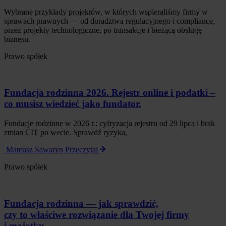
Wybrane przykłady projektów, w których wspieraliśmy firmy w
sprawach prawnych — od doradztwa regulacyjnego i compliance,
przez projekty technologiczne, po transakcje i bieżącą obsługę
biznesu.
Prawo spółek
Fundacja rodzinna 2026. Rejestr online i podatki –
co musisz wiedzieć jako fundator.
Fundacje rodzinne w 2026 r.: cyfryzacja rejestru od 29 lipca i brak
zmian CIT po wecie. Sprawdź ryzyka,
Mateusz Sawaryn
Przeczytaj
Prawo spółek
Fundacja rodzinna — jak sprawdzić,
czy to właściwe rozwiązanie dla Twojej firmy
i majątku