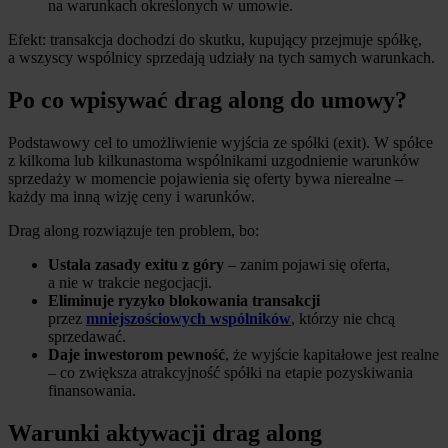
na warunkach określonych w umowie.
Efekt: transakcja dochodzi do skutku, kupujący przejmuje spółkę,
a wszyscy wspólnicy sprzedają udziały na tych samych warunkach.
Po co wpisywać drag along do umowy?
Podstawowy cel to umożliwienie wyjścia ze spółki (exit). W spółce
z kilkoma lub kilkunastoma wspólnikami uzgodnienie warunków
sprzedaży w momencie pojawienia się oferty bywa nierealne –
każdy ma inną wizję ceny i warunków.
Drag along rozwiązuje ten problem, bo:
Ustala zasady exitu z góry
– zanim pojawi się oferta,
a nie w trakcie negocjacji.
Eliminuje ryzyko blokowania transakcji
przez
mniejszościowych wspólników
, którzy nie chcą
sprzedawać.
Daje inwestorom pewność
, że wyjście kapitałowe jest realne
– co zwiększa atrakcyjność spółki na etapie pozyskiwania
finansowania.
Warunki aktywacji drag along