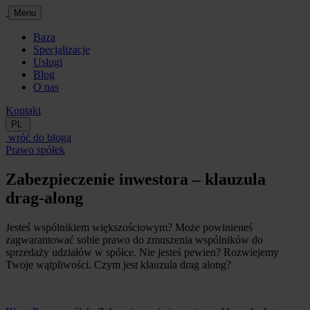
Menu
Baza
Specjalizacje
Usługi
Blog
O nas
Kontakt
PL
wróć do bloga
Prawo spółek
Zabezpieczenie inwestora – klauzula
drag-along
Jesteś wspólnikiem większościowym? Może powinieneś
zagwarantować sobie prawo do zmuszenia wspólników do
sprzedaży udziałów w spółce. Nie jesteś pewien? Rozwiejemy
Twoje wątpliwości. Czym jest klauzula drag along?