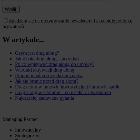
Wyślij
Zgadzam się na otrzymywanie newslettera i akceptuję politykę
prywatności.
W artykule...
Czym jest drag along?
Jak działa drag along – przykład
Po co wpisywać drag along do umowy?
Warunki aktywacji drag along
Proporcjonalna sprzedaż udziałów
Jak się bronić przed drag along?
Drag along w umowie inwestycyjnej i umowie spółki
Drag along w startupie – co ustalić z inwestorem
Najczęściej zadawane pytania
Managing Partner
Innowacyjny
Strategiczny