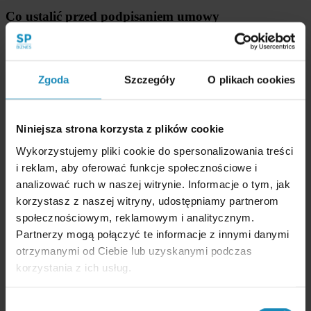
Co ustalić przed podpisaniem umowy
Kto ma prawo aktywować drag along
– tylko inwestor,
tylko założyciele, czy obie strony po spełnieniu warunków?
Minimalna cena aktywacji
– poniżej jakiej kwoty drag
Zgoda
Szczegóły
O plikach cookies
along nie może być uruchomiony.
Termin ochronny
– ile lat od inwestycji musi upłynąć, zanim
klauzula zacznie działać.
Zasada proporcjonalności
– czy sprzedaż dotyczy
Niniejsza strona korzysta z plików cookie
wszystkich udziałów, czy tylko proporcjonalnej części.
Prawo pierwszeństwa
– czy wspólnicy mogą wykupić
Wykorzystujemy pliki cookie do spersonalizowania treści
udziały zamiast być zmuszeni do sprzedaży zewnętrznemu
i reklam, aby oferować funkcje społecznościowe i
nabywcy.
Synchronizacja z tag along
–
prawo przyłączenia (tag
analizować ruch w naszej witrynie. Informacje o tym, jak
along)
działa odwrotnie niż drag along i oba postanowienia
korzystasz z naszej witryny, udostępniamy partnerom
muszą być ze sobą spójne.
społecznościowym, reklamowym i analitycznym.
Materiał dodatkowy
Partnerzy mogą połączyć te informacje z innymi danymi
otrzymanymi od Ciebie lub uzyskanymi podczas
Jeśli chcesz poznać proces inwestycyjny w startupie szerzej –
korzystania z ich usług.
obejrzyj rozmowę przygotowaną przez Polską Agencję Rozwoju
Przedsiębiorczości w ramach projektu Centrum Rozwoju MŚP:
Wybór
Obejrzyj na YouTube