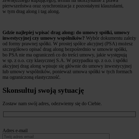
zewnętrznego kupującego), termin na skorzystanie z prawa
pierwszeństwa oraz synchronizacja z pozostałymi klauzulami,
w tym drag along i tag along.
Gdzie najlepiej wpisać drag along: do umowy spółki, umowy
inwestycyjnej czy umowy wspólników?
Wybór dokumentu zależy
od formy prawnej spółki. W prostej spółce akcyjnej (PSA) możesz
szczegółowo opisać drag along bezpośrednio w umowie spółki,
bo PSA nie ma ograniczeń co do treści umowy, jakie występują
w sp. z o.o. czy klasycznej S.A. W przypadku sp. z o.o. i spółki
akcyjnej drag along wpisuje się głównie do umowy inwestycyjnej
lub umowy wspólników, ponieważ umowa spółki w tych formach
ma ograniczoną elastyczność.
Skonsultuj swoją sytuację
Zostaw nam swój adres, odezwiemy się do Ciebie.
Adres e-mail