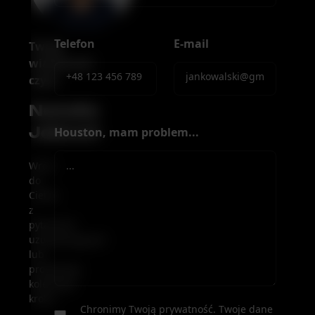
Telefon
E-mail
Twoją
wiadomość
czyta
Natalia
Jabcoń
Houston, mam problem...
Wróci
do
Ciebie
z
pytaniami
uzupełniającymi
lub
propozycją
kolejnego
kroku.
Chronimy Twoją prywatność. Twoje dane