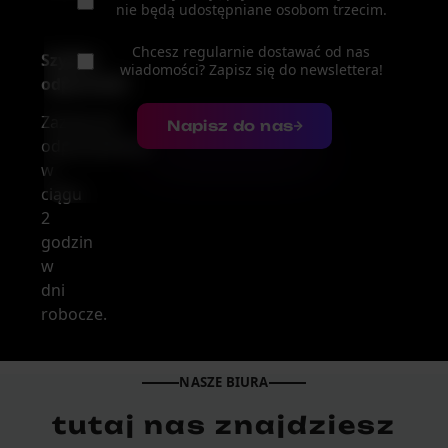
nie będą udostępniane osobom trzecim.
Chcesz regularnie dostawać od nas
Szybka
wiadomości? Zapisz się do newslettera!
odpowiedź
Zazwyczaj
Napisz do nas
odpowiadamy
w
ciągu
2
godzin
w
dni
robocze.
NASZE BIURA
tutaj nas znajdziesz