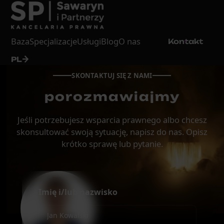
Baza
Specjalizacje
Usługi
Blog
O nas
Kontakt
PL
SKONTAKTUJ SIĘ Z NAMI
porozmawiajmy
Jeśli potrzebujesz wsparcia prawnego albo chcesz
skonsultować swoją sytuację, napisz do nas. Opisz
krótko sprawę lub pytanie.
Imię i/lub nazwisko