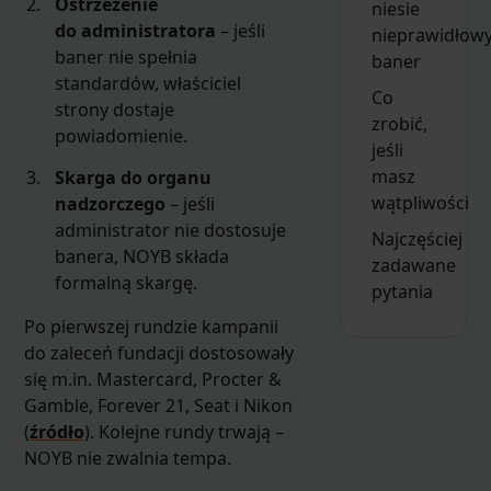
Ostrzeżenie
niesie
do administratora
– jeśli
nieprawidłow
baner nie spełnia
baner
standardów, właściciel
Co
strony dostaje
zrobić,
powiadomienie.
jeśli
masz
Skarga do organu
wątpliwości
nadzorczego
– jeśli
administrator nie dostosuje
Najczęściej
banera, NOYB składa
zadawane
formalną skargę.
pytania
Po pierwszej rundzie kampanii
do zaleceń fundacji dostosowały
się m.in. Mastercard, Procter &
Gamble, Forever 21, Seat i Nikon
(
źródło
). Kolejne rundy trwają –
NOYB nie zwalnia tempa.