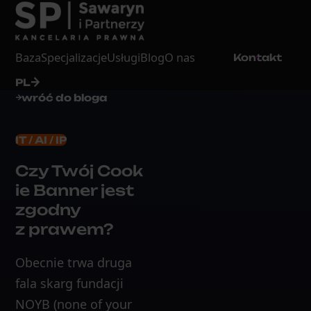
Baza
Specjalizacje
Usługi
Blog
O nas
Kontakt
PL
wróć do bloga
IT / AI / IP
Czy Twój Cook
ie Banner jest
zgodny
z prawem?
Obecnie trwa druga
fala skarg fundacji
NOYB (none of your