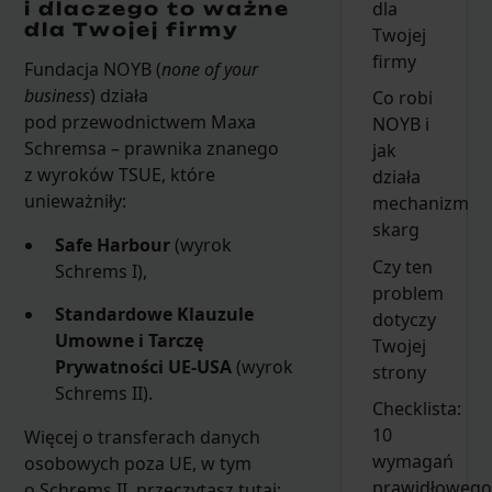
dla
i dlaczego to ważne
dla Twojej firmy
Twojej
firmy
Fundacja NOYB (
none of your
business
) działa
Co robi
pod przewodnictwem Maxa
NOYB i
Schremsa – prawnika znanego
jak
z wyroków TSUE, które
działa
unieważniły:
mechanizm
skarg
Safe Harbour
(wyrok
Czy ten
Schrems I),
problem
Standardowe Klauzule
dotyczy
Umowne i Tarczę
Twojej
Prywatności UE-USA
(wyrok
strony
Schrems II).
Checklista:
10
Więcej o transferach danych
wymagań
osobowych poza UE, w tym
prawidłowego
o Schrems II, przeczytasz tutaj: