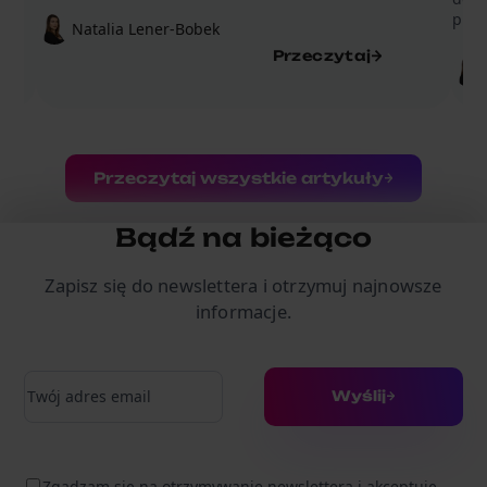
prod
Natalia Lener-Bobek
Przeczytaj
Przeczytaj wszystkie artykuły
Bądź na bieżąco
Zapisz się do newslettera i otrzymuj najnowsze
informacje.
Adres e-mail
Wyślij
Zgadzam się na otrzymywanie newslettera i akceptuję