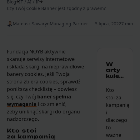
Blog
IT / AI / IP
Czy Twój Cookie Banner jest zgodny z prawem?
Mateusz Sawaryn
Managing Partner
5 lipca, 2022
7 min
Fundacja NOYB aktywnie
skanuje serwisy internetowe
W
i składa skargi na nieprawidłowe
arty
banery cookies. Jeśli Twoja
kule...
strona zbiera cookies, sprawdź
poniższą checklistę – dowiesz
Kto
się, czy Twój
baner spełnia
stoi za
wymagania
i co zmienić,
kampanią
żeby uniknąć skargi do organu
i
nadzorczego.
dlaczego
to
Kto stoi
ważne
za kampanią