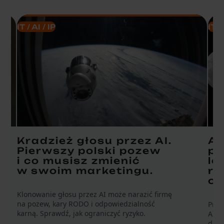
IT / AI / IP
IT /
Kradzież głosu przez AI.
AI
Pierwszy polski pozew
pr
i co musisz zmienić
le
w swoim marketingu.
ro
o 
Klonowanie głosu przez AI może narazić firmę
na pozew, kary RODO i odpowiedzialność
Praw
karną. Sprawdź, jak ograniczyć ryzyko.
AI A
doku