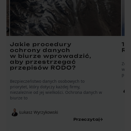
Jakie procedury
10
ochrony danych
RO
w biurze wprowadzić,
aby przestrzegać
Zdar
przepisów RODO?
wyłą
pryw
Bezpieczeństwo danych osobowych to
priorytet, który dotyczy każdej firmy,
niezależnie od jej wielkości. Ochrona danych w
biurze to
Łukasz Wyrzykowski
Przeczytaj