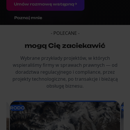
Umów rozmowę wstępną
Poznaj mnie
- POLECANE -
mogą Cię zaciekawić
Wybrane przykłady projektów, w których
wspieraliśmy firmy w sprawach prawnych — od
doradztwa regulacyjnego i compliance, przez
projekty technologiczne, po transakcje i bieżącą
obsługę biznesu.
RODO
RO