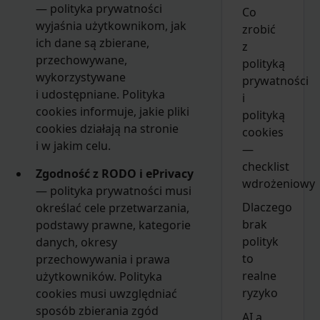
— polityka prywatności
Co
wyjaśnia użytkownikom, jak
zrobić
ich dane są zbierane,
z
przechowywane,
polityką
wykorzystywane
prywatności
i udostępniane. Polityka
i
cookies informuje, jakie pliki
polityką
cookies działają na stronie
cookies
i w jakim celu.
—
checklist
Zgodność z RODO i ePrivacy
wdrożeniowy
— polityka prywatności musi
Dlaczego
określać cele przetwarzania,
brak
podstawy prawne, kategorie
polityk
danych, okresy
to
przechowywania i prawa
realne
użytkowników. Polityka
ryzyko
cookies musi uwzględniać
sposób zbierania zgód
AI a