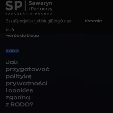
Baza
Specjalizacje
Usługi
Blog
O nas
Kontakt
PL
wróć do bloga
RODO
Jak
przygotować
politykę
prywatności
i cookies
zgodną
z RODO?