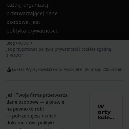
każdej organizacji
przetwarzającej dane
osobowe, jest
polityka prywatności.
Blog
RODO
Jak przygotować politykę prywatności i cookies zgodną
z RODO?
Łukasz Wyrzykowski
Senior Associate
20 maja, 2025
5 min
Jeśli Twoja firma przetwarza
dane osobowe — a prawie
W
na pewno to robi
arty
— potrzebujesz dwóch
kule...
dokumentów: polityki