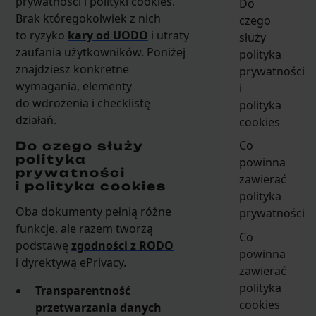
prywatności i polityki cookies.
Do
Brak któregokolwiek z nich
czego
to ryzyko
kary od UODO
i utraty
służy
zaufania użytkowników. Poniżej
polityka
znajdziesz konkretne
prywatności
wymagania, elementy
i
do wdrożenia i checklistę
polityka
działań.
cookies
Co
Do czego służy
polityka
powinna
prywatności
zawierać
i polityka cookies
polityka
Oba dokumenty pełnią różne
prywatności
funkcje, ale razem tworzą
Co
podstawę
zgodności z RODO
powinna
i dyrektywą ePrivacy.
zawierać
polityka
Transparentność
cookies
przetwarzania danych