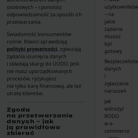
użytkownikó
osobowych – i ponosisz
– na
odpowiedzialność za sposób ich
jakie
przetwarzania.
żądania
Świadomość konsumentów
musisz
rośnie. Klienci sprawdzają
być
polityki prywatności
, zgłaszają
gotowy
żądania usunięcia danych
Bezpieczeńst
i składają skargi do UODO. Jeśli
danych
nie masz uporządkowanych
i
procesów, ryzykujesz
zgłaszanie
nie tylko karę finansową, ale też
naruszeń
utratę klientów.
Jak
wdrożyć
Zgoda
na przetwarzanie
RODO
danych – jak
w e-
ją prawidłowo
commerce
zbierać