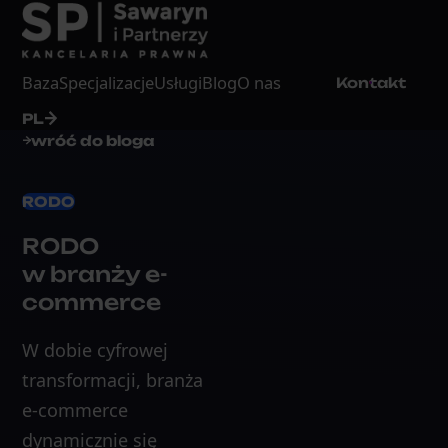
Baza
Specjalizacje
Usługi
Blog
O nas
Kontakt
PL
wróć do bloga
RODO
RODO
w branży e-
commerce
W dobie cyfrowej
transformacji, branża
e-commerce
dynamicznie się