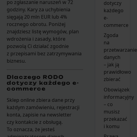
po zgłaszanie naruszeń w 72
dotyczy
godziny. Kary za uchybienia
każdego
sięgają 20 mln EUR lub 4%
e-
rocznego obrotu. Poniżej
commerce
znajdziesz listę wymogów, plan
Zgoda
wdrożenia i zasady, które
na
pozwolą Ci działać zgodnie
przetwarzanie
z przepisami bez zatrzymywania
danych
biznesu.
– jak ją
prawidłowo
Dlaczego RODO
zbierać
dotyczy każdego e-
commerce
Obowiązek
informacyjny
Sklep online zbiera dane przy
– co
każdym zamówieniu, rejestracji
musisz
konta, zapisie na newsletter
przekazać
czy kontakcie z obsługą.
i komu
To oznacza, że jesteś
Prawa
administratorem danych