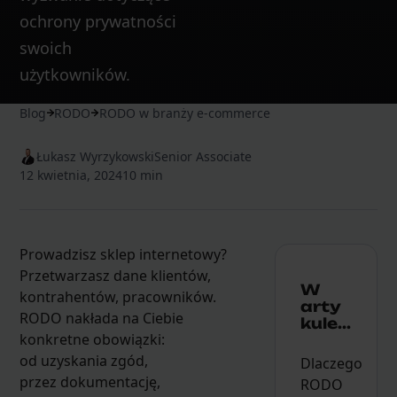
ochrony prywatności
swoich
użytkowników.
Blog
RODO
RODO w branży e-commerce
Łukasz Wyrzykowski
Senior Associate
12 kwietnia, 2024
10 min
Prowadzisz sklep internetowy?
Przetwarzasz dane klientów,
W
kontrahentów, pracowników.
arty
RODO nakłada na Ciebie
kule...
konkretne obowiązki:
od uzyskania zgód,
Dlaczego
przez dokumentację,
RODO