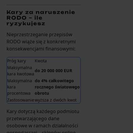
Kary za naruszenie
RODO – ile
ryzykujesz
Nieprzestrzeganie przepisów
RODO wiąże się z konkretnymi
konsekwencjami finansowymi:
Próg kary
Kwota
Maksymalna
do 20 000 000 EUR
kara kwotowa
Maksymalna
do 4% całkowitego
kara
rocznego światowego
procentowa
obrotu
Zastosowanie
wyższa z dwóch kwot
Kary dotyczą każdego podmiotu
przetwarzającego dane
osobowe w ramach działalności
gospodarczej – sklepów online,