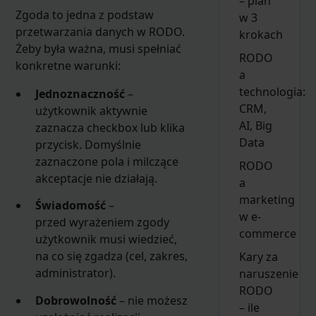
– plan
Zgoda to jedna z podstaw
w 3
przetwarzania danych w RODO.
krokach
Żeby była ważna, musi spełniać
RODO
konkretne warunki:
a
technologia:
Jednoznaczność
–
CRM,
użytkownik aktywnie
AI, Big
zaznacza checkbox lub klika
Data
przycisk. Domyślnie
zaznaczone pola i milczące
RODO
akceptacje nie działają.
a
marketing
Świadomość
–
w e-
przed wyrażeniem zgody
commerce
użytkownik musi wiedzieć,
na co się zgadza (cel, zakres,
Kary za
administrator).
naruszenie
RODO
Dobrowolność
– nie możesz
– ile