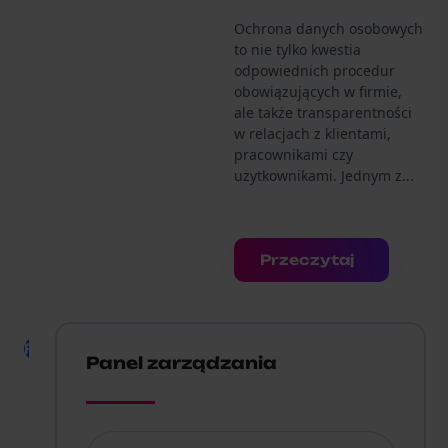
Ochrona danych osobowych
to nie tylko kwestia
odpowiednich procedur
obowiązujących w firmie,
ale także transparentności
w relacjach z klientami,
pracownikami czy
użytkownikami. Jednym z...
Przeczytaj
RODO
Jak
Panel zarządzania
prawidłow
przygotow
informację
o przetwar
Co chcesz wiedzieć?