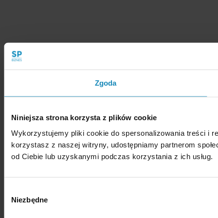
i
i
w
zasady
ła
współpracy
ś
w
ci
spółce,
ci
żeby
el
zarząd
s
działał
Zgoda
ki
sprawniej,
c
właściciele
h
mieli
Niniejsza strona korzysta z plików cookie
większą
Przekłada
kontrolę,
napięcie
Wykorzystujemy pliki cookie do spersonalizowania treści i r
a
właściciels
korzystasz z naszej witryny, udostępniamy partnerom społ
organizacja
na
od Ciebie lub uzyskanymi podczas korzystania z ich usług.
nie
konkretny
traciła
plan
czasu
prawno-
Wybór
na
biznesowy
Niezbędne
zgody
chaos
co
kompetencyjny,
da