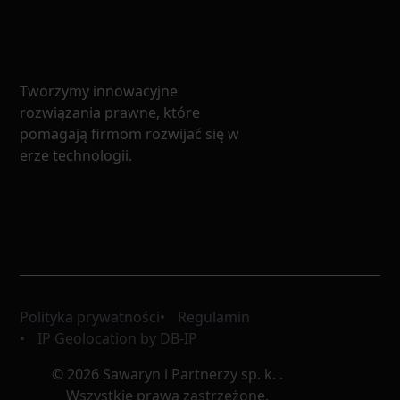
ale
wdrażamy
bez
reorganiza
chaosu
oraz
na
restruktur
starcie.
korporacyj
Tworzymy innowacyjne
Dobieramy
dla
rozwiązania prawne, które
formę
spółek
pomagają firmom rozwijać się w
działania,
i
erze technologii.
porządkujemy
grup
zasady
spółek,
między
które
wspólnikami
chcą
i
uprościć
zarządem,
zarządzani
przygotowujemy
uporządko
dokumenty
odpowiedzi
oraz
ograniczyć
Polityka prywatności
Regulamin
prowadzimy
ryzyka
IP Geolocation by DB-IP
przez
i
formalności
przygotow
© 2026 Sawaryn i Partnerzy sp. k. .
tak,
firmę
Wszystkie prawa zastrzeżone.
żeby
na