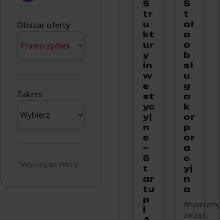
S
S
tr
t
Obszar oferty
u
ał
kt
a
ur
o
y
b
in
sł
w
u
e
g
Zakres
st
a
yc
k
yj
or
n
p
e
or
–
a
S
c
Wyczyść filtry
t
yj
ar
n
tu
a
p
Wspieram
i
zarząd,