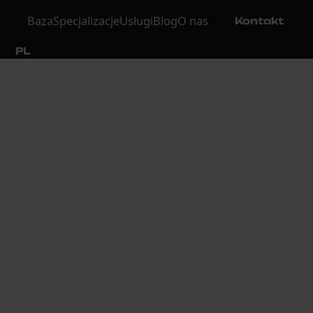
Baza
Specjalizacje
Usługi
Blog
O nas
Kontakt
PL
MODUŁY WSPÓŁPRACY
wybierz swoją
galaktykę
Skorzystaj z naszego doradztwa prawnego. Bez
względu na to, co wybierzesz, pracujesz z
kancelarią, która rozumie kontekst biznesu.