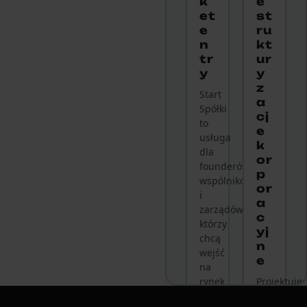
k
e
et
st
e
ru
n
kt
tr
ur
y
y
z
Start
a
Spółki
cj
to
e
usługa
k
dla
or
founderów,
p
wspólników
or
i
a
zarządów,
c
którzy
yj
chcą
n
wejść
e
na
rynek
Projektuje
szybko,
i