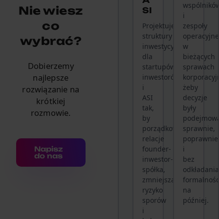
A
wspólnikó
Nie wiesz
SI
i
co
Projektujemy
zespoły
struktury
operacyjn
wybrać?
inwestycyjne
w
dla
bieżących
Dobierzemy
startupów,
sprawach
najlepsze
inwestorów
korporacyj
i
żeby
rozwiązanie na
ASI
decyzje
krótkiej
tak,
były
rozmowie.
by
podejmow
porządkowały
sprawnie,
relacje
poprawnie
founder-
i
Napisz
do nas
inwestor-
bez
spółka,
odkładani
zmniejszały
formalnośc
ryzyko
na
sporów
później.
i