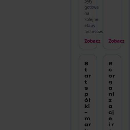
były
gotowe
na
kolejne
etapy
finansowania.
Zobacz
Zobacz
S
R
t
e
ar
or
t
g
s
a
p
ni
ół
z
ki
a
–
cj
m
e
ar
i r