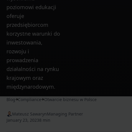
poziomowi edukacji
oferuje
przedsiębiorcom
korzystne warunki do
inwestowania,
rozwoju i
prowadzenia
działalności na rynku
krajowym oraz
międzynarodowym.
Blog
Compliance
Otwarcie biznesu w Polsce
Mateusz Sawaryn
Managing Partner
January 23, 2023
8 min