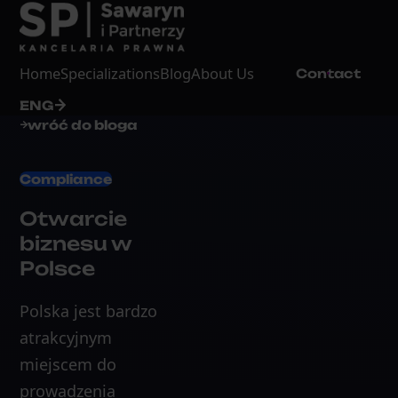
Home
Specializations
Blog
About Us
Contact
ENG
wróć do bloga
Compliance
Otwarcie
biznesu w
Polsce
Polska jest bardzo
atrakcyjnym
miejscem do
prowadzenia