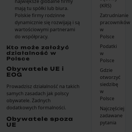
największe globalne firmy
(KRS)
mają tu spółki lub biura.
Polskie firmy rodzinne
Zatrudnianie
dynamicznie się rozwijają i są
pracowników
wartościowymi partnerami
w
do współpracy.
Polsce
Podatki
Kto może założyć
działalność w
w
Polsce
Polsce
Obywatele UE i
Gdzie
EOG
otworzyć
siedzibę
Prowadzisz działalność na takich
w
samych zasadach jak polscy
Polsce
obywatele. Żadnych
dodatkowych formalności.
Najczęściej
zadawane
Obywatele spoza
pytania
UE