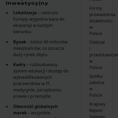
inwestycyjny
Formy
Lokalizacja
– centrum
prowadzenia
Europy, wygodna baza do
działalności
ekspansji w każdym
w
kierunku.
Polsce
Rynek
– blisko 40 milionów
Oddział
mieszkańców, co oznacza
i
duży rynek zbytu.
przedstawicie
w
Kadry
– rozbudowany
Polsce
system edukacji i dostęp do
Spółka
wykwalifikowanych
zależna
pracowników w IT,
w
medycynie, zarządzaniu,
Polsce
prawie i przemyśle.
Krajowy
Obecność globalnych
Rejestr
marek
– wszystkie
Sądowy