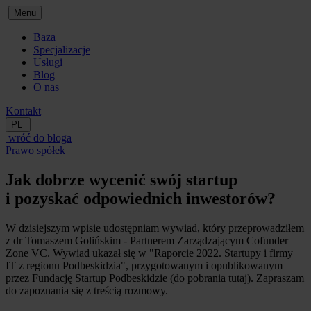
Menu
Baza
Specjalizacje
Usługi
Blog
O nas
Kontakt
PL
wróć do bloga
Prawo spółek
Jak dobrze wycenić swój startup
i pozyskać odpowiednich inwestorów?
W dzisiejszym wpisie udostępniam wywiad, który przeprowadziłem
z dr Tomaszem Golińskim - Partnerem Zarządzającym Cofunder
Zone VC. Wywiad ukazał się w "Raporcie 2022. Startupy i firmy
IT z regionu Podbeskidzia", przygotowanym i opublikowanym
przez Fundację Startup Podbeskidzie (do pobrania tutaj). Zapraszam
do zapoznania się z treścią rozmowy.