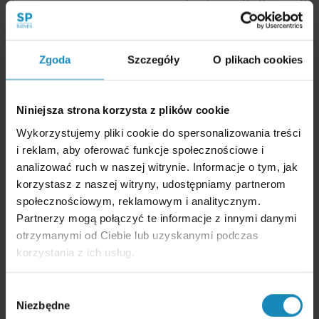
przy realizacji inwestycji w Polsce.
Co ogranicza rozwój startupów w Polsce
Zgoda
Szczegóły
O plikach cookies
Dwa problemy:
Brak finansowania na późniejszym etapie rozwoju
–
Niniejsza strona korzysta z plików cookie
na poziomie od kilku do kilkunastu milionów euro. W Polsce
działa za mało funduszy wzrostowych z takim ticketem
Wykorzystujemy pliki cookie do spersonalizowania treści
inwestycyjnym.
i reklam, aby oferować funkcje społecznościowe i
Zbyt duże przywiązanie do lokalnego rynku
– startupy
analizować ruch w naszej witrynie. Informacje o tym, jak
wpadają w pułapkę stosunkowo dużej bazy klientów
w Polsce i zapominają o internacjonalizacji. To zamyka
korzystasz z naszej witryny, udostępniamy partnerom
im drogę do funduszy z dojrzałych rynków zachodnich.
społecznościowym, reklamowym i analitycznym.
Partnerzy mogą połączyć te informacje z innymi danymi
otrzymanymi od Ciebie lub uzyskanymi podczas
Które branże przyciągają inwestorów VC
korzystania z ich usług.
Największe zainteresowanie funduszy VC budzą modele
o potencjale szybkiej skalowalności:
Wybór
Niezbędne
B2B SaaS
zgody
Marketplace