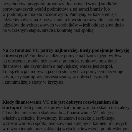
przychodów, przygotuj prognozy finansowe i szukaj środków
porównawczych wśród podmiotów z tej samej branży lub
w podobnym modelu biznesowym. Pamiętaj, że każda emisja
udziałów związana z pozyskaniem inwestora rozwadnia strukturę
udziałów dotychczasowych wspólników – jeśli oddasz zbyt dużo
na wczesnym etapie, stracisz kontrolę nad spółką.
Na co fundusz VC patrzy najbardziej, kiedy podejmuje decyzję
o inwestycji?
Fundusz analizuje pomysł na biznes i jego wpływ
na otoczenie, model biznesowy, potencjał rynkowy oraz dane
finansowe, ale czynnikiem o największej wadze jest zespół.
To egzekucja i motywacja osób stojących za pomysłem decyduje
o tym, czy startup wykorzysta szansę w dobrych czasach
i zminimalizuje straty w kryzysie.
Kiedy finansowanie VC nie jest dobrym rozwiązaniem dla
startupu?
Jeśli planujesz prowadzić firmę w mikro skali i nie zależy
Ci na dynamicznym skalowaniu – finansowanie VC nie jest
właściwą ścieżką. Inwestorzy finansowi oczekują szybkiego
wzrostu wartości spółki, realizowania kolejnych kamieni milowych
w dużym tempie oraz zakładają wyjście z inwestycji po określonym