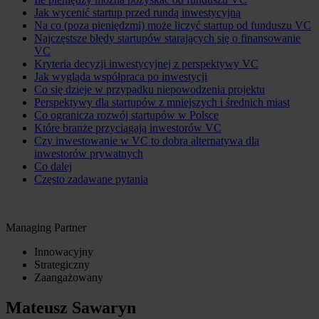
Jak wycenić startup przed rundą inwestycyjną
Na co (poza pieniędzmi) może liczyć startup od funduszu VC
Najczęstsze błędy startupów starających się o finansowanie
VC
Kryteria decyzji inwestycyjnej z perspektywy VC
Jak wygląda współpraca po inwestycji
Co się dzieje w przypadku niepowodzenia projektu
Perspektywy dla startupów z mniejszych i średnich miast
Co ogranicza rozwój startupów w Polsce
Które branże przyciągają inwestorów VC
Czy inwestowanie w VC to dobra alternatywa dla
inwestorów prywatnych
Co dalej
Często zadawane pytania
Managing Partner
Innowacyjny
Strategiczny
Zaangażowany
Mateusz Sawaryn