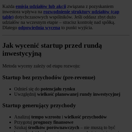
Każda
emisja udziałów lub akcji
związana z pozyskaniem
inwestora wpływa na
rozwodnienie struktury udziałów (cap
table)
dotychczasowych wspólników. Jeśli oddasz zbyt dużo
udziałów na wczesnym etapie – stracisz kontrolę nad spółką.
Dlatego
odpowiednia wycena
to punkt wyjścia.
Jak wycenić startup przed rundą
inwestycyjną
Metoda wyceny zależy od etapu rozwoju:
Startup bez przychodów (pre-revenue)
Odnieś się do
potencjału rynku
Uwzględnij
wielkość planowanej rundy inwestycyjnej
Startup generujący przychody
Analizuj
tempo wzrostu
i
wielkość przychodów
Przygotuj
prognozy finansowe
Szukaj
środków porównawczych
– nie muszą to być