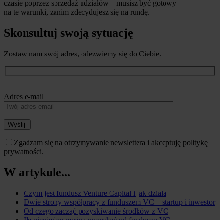
czasie poprzez sprzedaż udziałów – musisz być gotowy
na te warunki, zanim zdecydujesz się na rundę.
Skonsultuj swoją sytuację
Zostaw nam swój adres, odezwiemy się do Ciebie.
Adres e-mail
Wyślij
Zgadzam się na otrzymywanie newslettera i akceptuję politykę
prywatności.
W artykule...
Czym jest fundusz Venture Capital i jak działa
Dwie strony współpracy z funduszem VC – startup i inwestor
Od czego zacząć pozyskiwanie środków z VC
Ile pieniędzy można pozyskać od funduszu VC