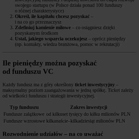
swojego startupu (w Polsce działa ponad 100 funduszy
o różnej charakterystyce)
Określ, ile kapitału chcesz pozyskać
–
i na co go przeznaczysz
Zdefiniuj kamienie milowe
– co osiągniesz dzięki
pozyskanym środkom
Ustal, jakiego wsparcia oczekujesz
– oprócz pieniędzy
(np. kontakty, wiedza branżowa, pomoc w rekrutacji)
Ile pieniędzy można pozyskać
od funduszu VC
Każdy fundusz ma z góry określony
ticket inwestycyjny
–
maksymalny poziom zaangażowania w jedną spółkę. Ticket zależy
od wielkości funduszu i strategii inwestycyjnej.
Typ funduszu
Zakres inwestycji
Fundusze zalążkowe
od kilkuset tysięcy do kilku milionów PLN
Fundusze wzrostowe
kilkanaście–kilkadziesiąt milionów PLN
Rozwodnienie udziałów – na co uważać