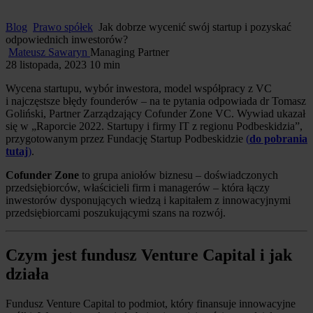
Blog
Prawo spółek
Jak dobrze wycenić swój startup i pozyskać
odpowiednich inwestorów?
Mateusz Sawaryn
Managing Partner
28 listopada, 2023
10 min
Wycena startupu, wybór inwestora, model współpracy z VC
i najczęstsze błędy founderów – na te pytania odpowiada dr Tomasz
Goliński, Partner Zarządzający Cofunder Zone VC. Wywiad ukazał
się w „Raporcie 2022. Startupy i firmy IT z regionu Podbeskidzia”,
przygotowanym przez Fundację Startup Podbeskidzie
(
do pobrania
tutaj
)
.
Cofunder Zone
to grupa aniołów biznesu – doświadczonych
przedsiębiorców, właścicieli firm i managerów – która łączy
inwestorów dysponujących wiedzą i kapitałem z innowacyjnymi
przedsiębiorcami poszukującymi szans na rozwój.
Czym jest fundusz Venture Capital i jak
działa
Fundusz Venture Capital to podmiot, który finansuje innowacyjne