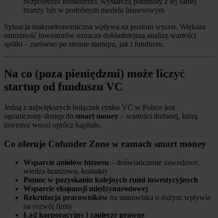
bezpośredni konkurenci, wystarczą podmioty z tej samej
branży lub w podobnym modelu biznesowym
Sytuacja makroekonomiczna wpływa na poziom wycen. Większa
ostrożność inwestorów oznacza dokładniejszą analizę wartości
spółki – zarówno po stronie startupu, jak i funduszu.
Na co (poza pieniędzmi) może liczyć
startup od funduszu VC
Jedną z największych bolączek rynku VC w Polsce jest
ograniczony dostęp do
smart money
– wartości dodanej, którą
inwestor wnosi oprócz kapitału.
Co oferuje Cofunder Zone w ramach smart money
Wsparcie aniołów biznesu
– doświadczenie zawodowe,
wiedza branżowa, kontakty
Pomoc w pozyskaniu kolejnych rund inwestycyjnych
Wsparcie ekspansji międzynarodowej
Rekrutacja pracowników
na stanowiska o dużym wpływie
na rozwój firmy
Ład korporacyjny i zaplecze prawne