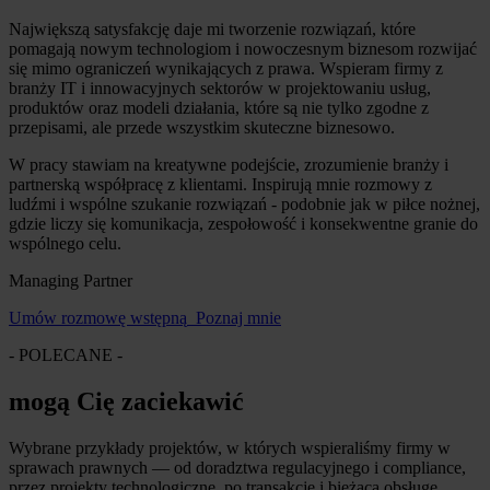
Największą satysfakcję daje mi tworzenie rozwiązań, które
pomagają nowym technologiom i nowoczesnym biznesom rozwijać
się mimo ograniczeń wynikających z prawa. Wspieram firmy z
branży IT i innowacyjnych sektorów w projektowaniu usług,
produktów oraz modeli działania, które są nie tylko zgodne z
przepisami, ale przede wszystkim skuteczne biznesowo.
W pracy stawiam na kreatywne podejście, zrozumienie branży i
partnerską współpracę z klientami. Inspirują mnie rozmowy z
ludźmi i wspólne szukanie rozwiązań - podobnie jak w piłce nożnej,
gdzie liczy się komunikacja, zespołowość i konsekwentne granie do
wspólnego celu.
Managing Partner
Umów rozmowę wstępną
Poznaj mnie
- POLECANE -
mogą Cię zaciekawić
Wybrane przykłady projektów, w których wspieraliśmy firmy w
sprawach prawnych — od doradztwa regulacyjnego i compliance,
przez projekty technologiczne, po transakcje i bieżącą obsługę