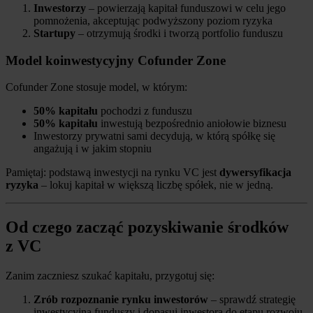
Inwestorzy
– powierzają kapitał funduszowi w celu jego
pomnożenia, akceptując podwyższony poziom ryzyka
Startupy
– otrzymują środki i tworzą portfolio funduszu
Model koinwestycyjny Cofunder Zone
Cofunder Zone stosuje model, w którym:
50% kapitału
pochodzi z funduszu
50% kapitału
inwestują bezpośrednio aniołowie biznesu
Inwestorzy prywatni sami decydują, w którą spółkę się
angażują i w jakim stopniu
Pamiętaj: podstawą inwestycji na rynku VC jest
dywersyfikacja
ryzyka
– lokuj kapitał w większą liczbę spółek, nie w jedną.
Od czego zacząć pozyskiwanie środków
z VC
Zanim zaczniesz szukać kapitału, przygotuj się:
Zrób rozpoznanie rynku inwestorów
– sprawdź strategię
inwestycyjną funduszy i dopasuj inwestora do etapu rozwoju