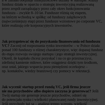
a w zamian obejmuje mniejszościowe udziały w startupie. Każdy
fundusz działa w oparciu o strategię inwestycyjną realizowaną
przez zespół zarządzający przez cały okres funkcjonowania
funduszu – zwykle 8–10 lat. Fundusze różnią się etapem,
na którym wchodzą w spółkę: od funduszy zalążkowych
(najwcześniejszy etap) przez fundusze wzrostowe po corporate VC,
które realizują cele korporacyjnych inwestorów.
Jak przygotować się do pozyskania finansowania od funduszu
VC?
Zacznij od rozpoznania rynku inwestorów – w Polsce działa
ponad 100 funduszy o różnej charakterystyce, więc dopasuj fundusz
do etapu rozwoju swojego startupu i jego strategii inwestycyjnej.
Określ, ile kapitału chcesz pozyskać i na co go przeznaczysz,
zdefiniuj kamienie milowe, które osiągniesz dzięki tym środkom,
oraz ustal, jakiego wsparcia poza pieniędzmi oczekujesz –
np. kontaktów, wiedzy branżowej czy pomocy w rekrutacji.
Jak wycenić startup przed rundą VC, jeśli firma jeszcze
nie ma przychodów albo dopiero zaczyna je generować?
Jeśli
Twój startup nie generuje jeszcze przychodów, odnieś się
do potencjału rynku i wielkości planowanej rundy inwestycyjnej.
Jeśli przychody już są – analizuj tempo wzrostu, wielkość