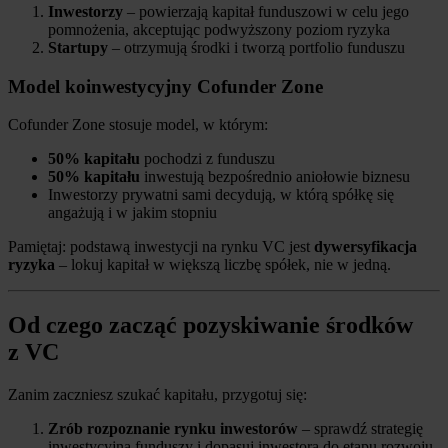
Inwestorzy
– powierzają kapitał funduszowi w celu jego
pomnożenia, akceptując podwyższony poziom ryzyka
Startupy
– otrzymują środki i tworzą portfolio funduszu
Model koinwestycyjny Cofunder Zone
Cofunder Zone stosuje model, w którym:
50% kapitału
pochodzi z funduszu
50% kapitału
inwestują bezpośrednio aniołowie biznesu
Inwestorzy prywatni sami decydują, w którą spółkę się
angażują i w jakim stopniu
Pamiętaj: podstawą inwestycji na rynku VC jest
dywersyfikacja
ryzyka
– lokuj kapitał w większą liczbę spółek, nie w jedną.
Od czego zacząć pozyskiwanie środków
z VC
Zanim zaczniesz szukać kapitału, przygotuj się:
Zrób rozpoznanie rynku inwestorów
– sprawdź strategię
inwestycyjną funduszy i dopasuj inwestora do etapu rozwoju