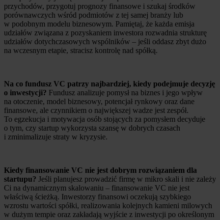
przychodów, przygotuj prognozy finansowe i szukaj środków
porównawczych wśród podmiotów z tej samej branży lub
w podobnym modelu biznesowym. Pamiętaj, że każda emisja
udziałów związana z pozyskaniem inwestora rozwadnia strukturę
udziałów dotychczasowych wspólników – jeśli oddasz zbyt dużo
na wczesnym etapie, stracisz kontrolę nad spółką.
Na co fundusz VC patrzy najbardziej, kiedy podejmuje decyzję
o inwestycji?
Fundusz analizuje pomysł na biznes i jego wpływ
na otoczenie, model biznesowy, potencjał rynkowy oraz dane
finansowe, ale czynnikiem o największej wadze jest zespół.
To egzekucja i motywacja osób stojących za pomysłem decyduje
o tym, czy startup wykorzysta szansę w dobrych czasach
i zminimalizuje straty w kryzysie.
Kiedy finansowanie VC nie jest dobrym rozwiązaniem dla
startupu?
Jeśli planujesz prowadzić firmę w mikro skali i nie zależy
Ci na dynamicznym skalowaniu – finansowanie VC nie jest
właściwą ścieżką. Inwestorzy finansowi oczekują szybkiego
wzrostu wartości spółki, realizowania kolejnych kamieni milowych
w dużym tempie oraz zakładają wyjście z inwestycji po określonym