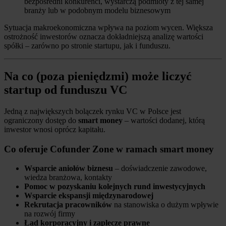
bezpośredni konkurenci, wystarczą podmioty z tej samej
branży lub w podobnym modelu biznesowym
Sytuacja makroekonomiczna wpływa na poziom wycen. Większa
ostrożność inwestorów oznacza dokładniejszą analizę wartości
spółki – zarówno po stronie startupu, jak i funduszu.
Na co (poza pieniędzmi) może liczyć
startup od funduszu VC
Jedną z największych bolączek rynku VC w Polsce jest
ograniczony dostęp do
smart money
– wartości dodanej, którą
inwestor wnosi oprócz kapitału.
Co oferuje Cofunder Zone w ramach smart money
Wsparcie aniołów biznesu
– doświadczenie zawodowe,
wiedza branżowa, kontakty
Pomoc w pozyskaniu kolejnych rund inwestycyjnych
Wsparcie ekspansji międzynarodowej
Rekrutacja pracowników
na stanowiska o dużym wpływie
na rozwój firmy
Ład korporacyjny i zaplecze prawne