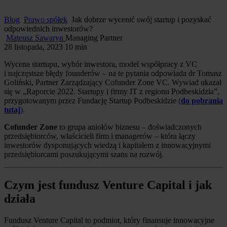
Blog
Prawo spółek
Jak dobrze wycenić swój startup i pozyskać
odpowiednich inwestorów?
Mateusz Sawaryn
Managing Partner
28 listopada, 2023
10 min
Wycena startupu, wybór inwestora, model współpracy z VC
i najczęstsze błędy founderów – na te pytania odpowiada dr Tomasz
Goliński, Partner Zarządzający Cofunder Zone VC. Wywiad ukazał
się w „Raporcie 2022. Startupy i firmy IT z regionu Podbeskidzia”,
przygotowanym przez Fundację Startup Podbeskidzie
(
do pobrania
tutaj
)
.
Cofunder Zone
to grupa aniołów biznesu – doświadczonych
przedsiębiorców, właścicieli firm i managerów – która łączy
inwestorów dysponujących wiedzą i kapitałem z innowacyjnymi
przedsiębiorcami poszukującymi szans na rozwój.
Czym jest fundusz Venture Capital i jak
działa
Fundusz Venture Capital to podmiot, który finansuje innowacyjne