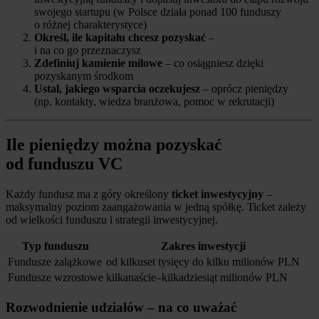
swojego startupu (w Polsce działa ponad 100 funduszy
o różnej charakterystyce)
Określ, ile kapitału chcesz pozyskać
–
i na co go przeznaczysz
Zdefiniuj kamienie milowe
– co osiągniesz dzięki
pozyskanym środkom
Ustal, jakiego wsparcia oczekujesz
– oprócz pieniędzy
(np. kontakty, wiedza branżowa, pomoc w rekrutacji)
Ile pieniędzy można pozyskać
od funduszu VC
Każdy fundusz ma z góry określony
ticket inwestycyjny
–
maksymalny poziom zaangażowania w jedną spółkę. Ticket zależy
od wielkości funduszu i strategii inwestycyjnej.
Typ funduszu
Zakres inwestycji
Fundusze zalążkowe
od kilkuset tysięcy do kilku milionów PLN
Fundusze wzrostowe
kilkanaście–kilkadziesiąt milionów PLN
Rozwodnienie udziałów – na co uważać