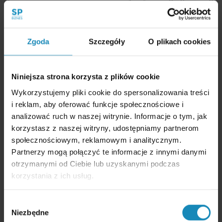
przy realizacji inwestycji w Polsce.
Co ogranicza rozwój startupów w Polsce
Zgoda
Szczegóły
O plikach cookies
Dwa problemy:
Brak finansowania na późniejszym etapie rozwoju
–
Niniejsza strona korzysta z plików cookie
na poziomie od kilku do kilkunastu milionów euro. W Polsce
działa za mało funduszy wzrostowych z takim ticketem
Wykorzystujemy pliki cookie do spersonalizowania treści
inwestycyjnym.
i reklam, aby oferować funkcje społecznościowe i
Zbyt duże przywiązanie do lokalnego rynku
– startupy
analizować ruch w naszej witrynie. Informacje o tym, jak
wpadają w pułapkę stosunkowo dużej bazy klientów
w Polsce i zapominają o internacjonalizacji. To zamyka
korzystasz z naszej witryny, udostępniamy partnerom
im drogę do funduszy z dojrzałych rynków zachodnich.
społecznościowym, reklamowym i analitycznym.
Partnerzy mogą połączyć te informacje z innymi danymi
otrzymanymi od Ciebie lub uzyskanymi podczas
Które branże przyciągają inwestorów VC
korzystania z ich usług.
Największe zainteresowanie funduszy VC budzą modele
o potencjale szybkiej skalowalności:
Wybór
Niezbędne
B2B SaaS
zgody
Marketplace