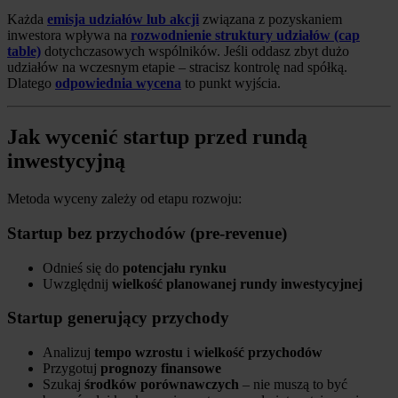
Każda
emisja udziałów lub akcji
związana z pozyskaniem
inwestora wpływa na
rozwodnienie struktury udziałów (cap
table)
dotychczasowych wspólników. Jeśli oddasz zbyt dużo
udziałów na wczesnym etapie – stracisz kontrolę nad spółką.
Dlatego
odpowiednia wycena
to punkt wyjścia.
Jak wycenić startup przed rundą
inwestycyjną
Metoda wyceny zależy od etapu rozwoju:
Startup bez przychodów (pre-revenue)
Odnieś się do
potencjału rynku
Uwzględnij
wielkość planowanej rundy inwestycyjnej
Startup generujący przychody
Analizuj
tempo wzrostu
i
wielkość przychodów
Przygotuj
prognozy finansowe
Szukaj
środków porównawczych
– nie muszą to być