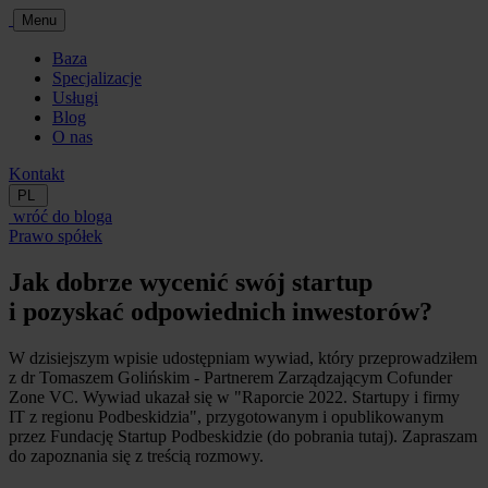
Menu
Baza
Specjalizacje
Usługi
Blog
O nas
Kontakt
PL
wróć do bloga
Prawo spółek
Jak dobrze wycenić swój startup
i pozyskać odpowiednich inwestorów?
W dzisiejszym wpisie udostępniam wywiad, który przeprowadziłem
z dr Tomaszem Golińskim - Partnerem Zarządzającym Cofunder
Zone VC. Wywiad ukazał się w "Raporcie 2022. Startupy i firmy
IT z regionu Podbeskidzia", przygotowanym i opublikowanym
przez Fundację Startup Podbeskidzie (do pobrania tutaj). Zapraszam
do zapoznania się z treścią rozmowy.