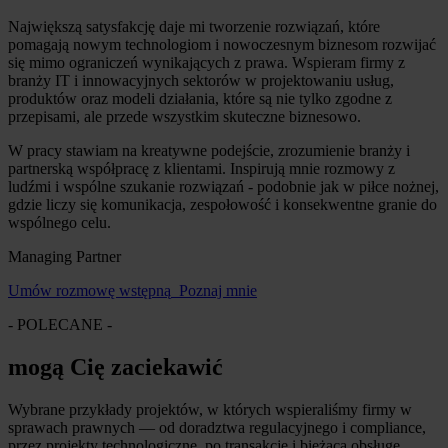
Największą satysfakcję daje mi tworzenie rozwiązań, które
pomagają nowym technologiom i nowoczesnym biznesom rozwijać
się mimo ograniczeń wynikających z prawa. Wspieram firmy z
branży IT i innowacyjnych sektorów w projektowaniu usług,
produktów oraz modeli działania, które są nie tylko zgodne z
przepisami, ale przede wszystkim skuteczne biznesowo.
W pracy stawiam na kreatywne podejście, zrozumienie branży i
partnerską współpracę z klientami. Inspirują mnie rozmowy z
ludźmi i wspólne szukanie rozwiązań - podobnie jak w piłce nożnej,
gdzie liczy się komunikacja, zespołowość i konsekwentne granie do
wspólnego celu.
Managing Partner
Umów rozmowę wstępną
Poznaj mnie
- POLECANE -
mogą Cię zaciekawić
Wybrane przykłady projektów, w których wspieraliśmy firmy w
sprawach prawnych — od doradztwa regulacyjnego i compliance,
przez projekty technologiczne, po transakcje i bieżącą obsługę