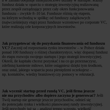
a w zamian obejmuje mniejszościowe udziały w startupie. Każdy
fundusz działa w oparciu o strategię inwestycyjną realizowaną
przez zespół zarządzający przez cały okres funkcjonowania
funduszu – zwykle 8–10 lat. Fundusze różnią się etapem,
na którym wchodzą w spółkę: od funduszy zalążkowych
(najwcześniejszy etap) przez fundusze wzrostowe po corporate VC,
które realizują cele korporacyjnych inwestorów.
Jak przygotować się do pozyskania finansowania od funduszu
VC?
Zacznij od rozpoznania rynku inwestorów – w Polsce działa
ponad 100 funduszy o różnej charakterystyce, więc dopasuj fundusz
do etapu rozwoju swojego startupu i jego strategii inwestycyjnej.
Określ, ile kapitału chcesz pozyskać i na co go przeznaczysz,
zdefiniuj kamienie milowe, które osiągniesz dzięki tym środkom,
oraz ustal, jakiego wsparcia poza pieniędzmi oczekujesz –
np. kontaktów, wiedzy branżowej czy pomocy w rekrutacji.
Jak wycenić startup przed rundą VC, jeśli firma jeszcze
nie ma przychodów albo dopiero zaczyna je generować?
Jeśli
Twój startup nie generuje jeszcze przychodów, odnieś się
do potencjału rynku i wielkości planowanej rundy inwestycyjnej.
Jeśli przychody już są – analizuj tempo wzrostu, wielkość