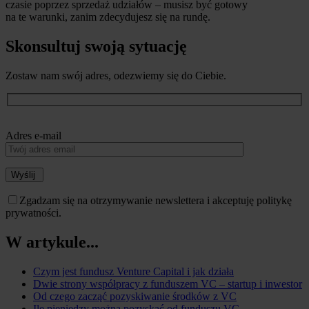
czasie poprzez sprzedaż udziałów – musisz być gotowy
na te warunki, zanim zdecydujesz się na rundę.
Skonsultuj swoją sytuację
Zostaw nam swój adres, odezwiemy się do Ciebie.
Adres e-mail
Wyślij
Zgadzam się na otrzymywanie newslettera i akceptuję politykę
prywatności.
W artykule...
Czym jest fundusz Venture Capital i jak działa
Dwie strony współpracy z funduszem VC – startup i inwestor
Od czego zacząć pozyskiwanie środków z VC
Ile pieniędzy można pozyskać od funduszu VC