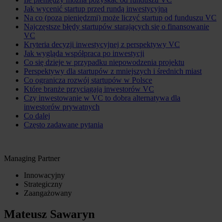
Jak wycenić startup przed rundą inwestycyjną
Na co (poza pieniędzmi) może liczyć startup od funduszu VC
Najczęstsze błędy startupów starających się o finansowanie
VC
Kryteria decyzji inwestycyjnej z perspektywy VC
Jak wygląda współpraca po inwestycji
Co się dzieje w przypadku niepowodzenia projektu
Perspektywy dla startupów z mniejszych i średnich miast
Co ogranicza rozwój startupów w Polsce
Które branże przyciągają inwestorów VC
Czy inwestowanie w VC to dobra alternatywa dla
inwestorów prywatnych
Co dalej
Często zadawane pytania
Managing Partner
Innowacyjny
Strategiczny
Zaangażowany
Mateusz Sawaryn