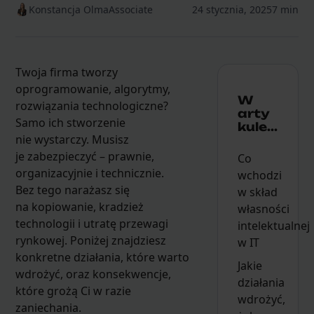
Konstancja Olma
Associate
24 stycznia, 2025
7 min
Twoja firma tworzy
oprogramowanie, algorytmy,
W
rozwiązania technologiczne?
arty
Samo ich stworzenie
kule...
nie wystarczy. Musisz
je zabezpieczyć – prawnie,
Co
organizacyjnie i technicznie.
wchodzi
Bez tego narażasz się
w skład
na kopiowanie, kradzież
własności
technologii i utratę przewagi
intelektualnej
rynkowej. Poniżej znajdziesz
w IT
konkretne działania, które warto
Jakie
wdrożyć, oraz konsekwencje,
działania
które grożą Ci w razie
wdrożyć,
zaniechania.