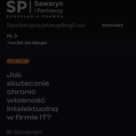
Baza
Specjalizacje
Usługi
Blog
O nas
Kontakt
PL
wróć do bloga
IT / AI / IP
Jak
skutecznie
chronić
własność
intelektualną
w firmie IT?
W dzisiejszym