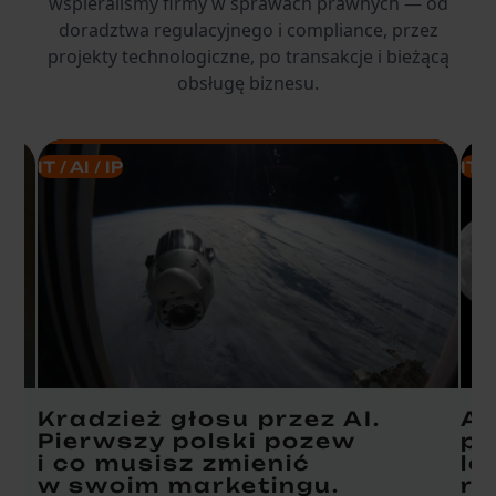
wspieraliśmy firmy w sprawach prawnych — od
doradztwa regulacyjnego i compliance, przez
projekty technologiczne, po transakcje i bieżącą
obsługę biznesu.
IT / AI / IP
IT /
Kradzież głosu przez AI.
AI
Pierwszy polski pozew
pr
i co musisz zmienić
le
w swoim marketingu.
ro