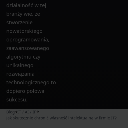
działalność w tej
branży wie, że
stworzenie
nowatorskiego
oprogramowania,
zaawansowanego
algorytmu czy
unikalnego
rozwiązania
technologicznego to
dopiero połowa
sukcesu.
Blog
IT / AI / IP
Jak skutecznie chronić własność intelektualną w firmie IT?