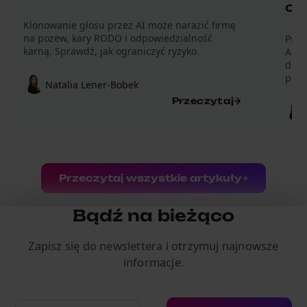
o 
Klonowanie głosu przez AI może narazić firmę
na pozew, kary RODO i odpowiedzialność
Praw
karną. Sprawdź, jak ograniczyć ryzyko.
AI A
doku
prod
Natalia Lener-Bobek
Przeczytaj
Przeczytaj wszystkie artykuły
Bądź na bieżąco
Zapisz się do newslettera i otrzymuj najnowsze
informacje.
Adres e-mail