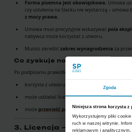
Forma pisemna jest obowiązkowa.
Umowa ust
czy ustalenia na Slacku nie wystarczą – umowa 
z mocy prawa
.
Umowa musi precyzyjnie wskazywać
pola ekspl
nabywca może korzystać z utworu.
Musisz określić
zakres wynagrodzenia
za przen
Co zyskuje nabywca po przeni
Po podpisaniu prawidłowej umowy nabywca:
korzysta z utworu tak, jakby był jego twórcą,
Zgoda
może udzielać licencji innym podmiotom,
Niniejsza strona korzysta z
może
przenieść prawa na kolejną osobę
.
Wykorzystujemy pliki cookie 
ruch w naszej witrynie. Inf
3. Licencja – alternatywa d
reklamowym i analitycznym. 