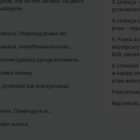
tać, kto na nim zarabia i na jakich
3. Licencja 
kategorie.
przeniesien
4. Licencja 
praw – regu
utworu. Obejmują prawo do:
5. Prawa au
iowania, modyfikowania kodu,
współpracy
B2B, zleceni
i, komercjalizacji oprogramowania,
6. Checklist
stawie umowy.
w każdej u
praw autors
 przenieść lub licencjonować.
Podsumowa
Najczęściej
orem. Obejmują m.in.:
kiem autora,