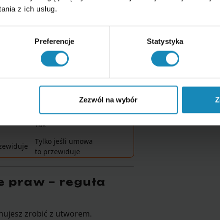
nia z ich usług.
zystania z utworu
w ustalonym
Preferencje
Statystyka
ączna
Licencja niewyłączna
Bez ograniczeń
Zezwól na wybór
Z
Dowolna
Tak
Tylko jeśli umowa
rzewiduje
to przewiduje
ie praw – reguła
anujesz zrobić z utworem.