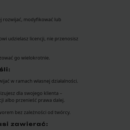
ej rozwijać, modyfikować lub
 udzielasz licencji, nie przenosisz
ować go wielokrotnie.
li:
wijać w ramach własnej działalności.
lizujesz dla swojego klienta –
cji albo przenieść prawa dalej.
orem bez zależności od twórcy.
si zawierać: