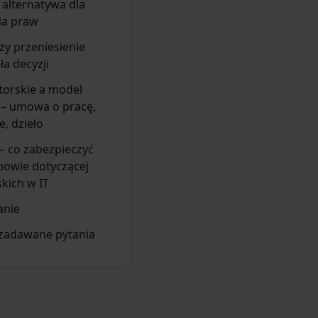
– alternatywa dla
ia praw
czy przeniesienie
ła decyzji
torskie a model
 – umowa o pracę,
e, dzieło
 – co zabezpieczyć
mowie dotyczącej
kich w IT
nie
 zadawane pytania