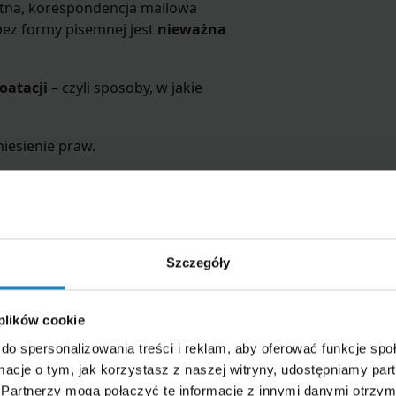
na, korespondencja mailowa
bez formy pisemnej jest
nieważna
oatacji
– czyli sposoby, w jakie
iesienie praw.
esieniu praw
Szczegóły
 plików cookie
do spersonalizowania treści i reklam, aby oferować funkcje sp
ormacje o tym, jak korzystasz z naszej witryny, udostępniamy p
la przeniesienia
Partnerzy mogą połączyć te informacje z innymi danymi otrzym