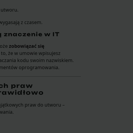
 utworu.
 wygasają z czasem.
 znaczenie w IT
może
zobowiązać się
 to, że w umowie wpisujesz
znaczania kodu swoim nazwiskiem.
ragmentów oprogramowania.
ych praw
prawidłowo
majątkowych praw do utworu –
wania.