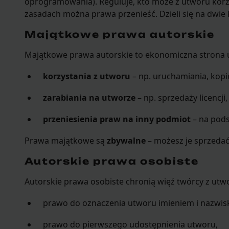
oprogramowania). Reguluje, kto może z utworu korzys
zasadach można prawa przenieść. Dzieli się na dwie 
Majątkowe prawa autorskie
Majątkowe prawa autorskie to ekonomiczna strona 
korzystania z utworu
– np. uruchamiania, kop
zarabiania na utworze
– np. sprzedaży licencj
przeniesienia praw na inny podmiot
– na pod
Prawa majątkowe są
zbywalne
– możesz je sprzedać,
Autorskie prawa osobiste
Autorskie prawa osobiste chronią więź twórcy z utw
prawo do oznaczenia utworu imieniem i nazwis
prawo do pierwszego udostępnienia utworu,