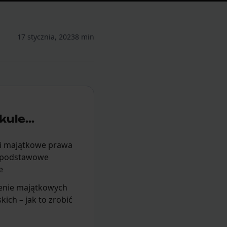
17 stycznia, 2023
8 min
ule...
 i majątkowe prawa
– podstawowe
e
ienie majątkowych
kich – jak to zrobić
o