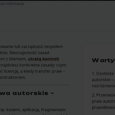
sze informacje
mowanie lub zarządzasz zespołem
dnio. Nieznajomość zasad
em z klientem,
utratą kontroli
W artyk
najdziesz konkretne zasady: czym
ć licencję, a kiedy transfer praw –
1. Osobiste
kontraktorem.
autorskie 
rozróżnieni
awa autorskie –
2. Przenies
praw autors
prawidłow
(np. kodem, aplikacją, fragmentem