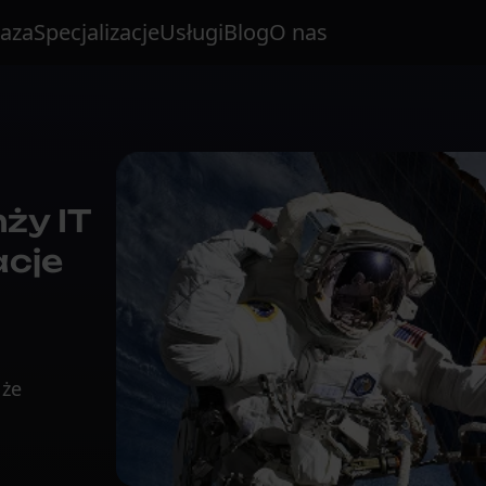
aza
Specjalizacje
Usługi
Blog
O nas
ży IT
acje
 że