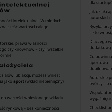
dla startu
ntelektualnej
pów
Jak działa 
autorskich
ności intelektualnej. W młodych
Ryzyka prz
zną część wartości całego
– kto wnosi
Dlaczego w
utorskie, prawa własności
dodatkową
go czy know-how – czyli wszelkie
formie.
Co powinna
aportowa –
ałożyciela
dopilnowan
działów lub akcji, możesz wnieść
Autorskie p
ia jako
aport
(wkład niepieniężny)
twórcy – o 
Współautors
ną do wartości wniesionego wkładu.
wygaśnięci
Checklist p
ość rynkową – bez konieczności