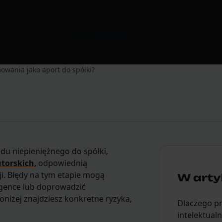
owania jako aport do spółki?
du niepieniężnego do spółki,
utorskich
, odpowiednią
ji. Błędy na tym etapie mogą
W artyk
ligence lub doprowadzić
niżej znajdziesz konkretne ryzyka,
Dlaczego p
intelektual