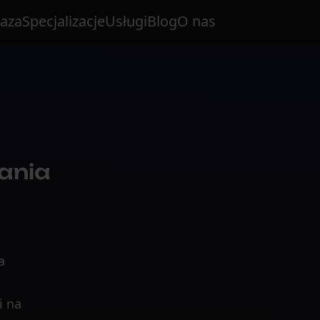
aza
Specjalizacje
Usługi
Blog
O nas
ania
a
i na