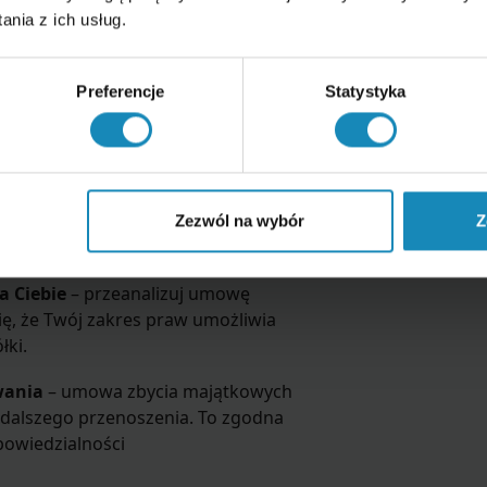
nia z ich usług.
 przez twórcę
Preferencje
Statystyka
do spółki – ryzyka są minimalne.
gramowania.
cę praw
do spółki – sytuacja się komplikuje.
Zezwól na wybór
Z
a Ciebie
– przeanalizuj umowę
ię, że Twój zakres praw umożliwia
łki.
wania
– umowa zbycia majątkowych
 dalszego przenoszenia. To zgodna
powiedzialności