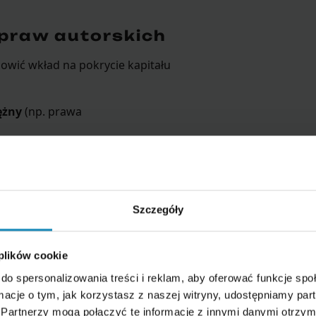
 praw autorskich
owić wkład na pokrycie kapitału
ężny
(np. prawa
 lub akcji w kapitale zakładowym
inalną udziałów/akcji
, powstaje
Szczegóły
półki.
dlać wartości nominalnej kapitału
 plików cookie
ycie – co wiąże się z gwarancją
do spersonalizowania treści i reklam, aby oferować funkcje sp
ormacje o tym, jak korzystasz z naszej witryny, udostępniamy p
tu – kto wnosi,
Partnerzy mogą połączyć te informacje z innymi danymi otrzym