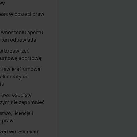
pów
aport w postaci praw
y wnoszeniu aportu
, ten odpowiada
arto zawrzeć
 umowę aportową
 zawierać umowa
 elementy do
ia
rawa osobiste
czym nie zapomnieć
two, licencja i
e praw
rzed wniesieniem