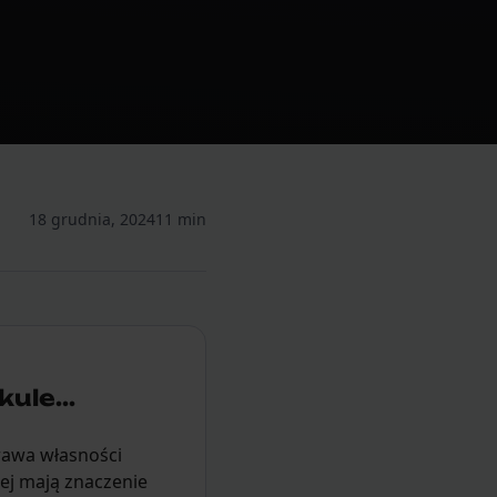
18 grudnia, 2024
11 min
ule...
rawa własności
nej mają znaczenie