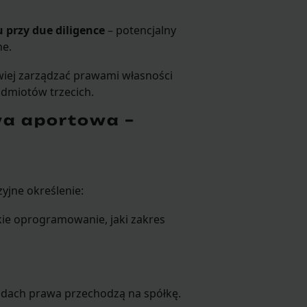
 przy due diligence
– potencjalny
ne.
wiej zarządzać prawami własności
podmiotów trzecich.
a aportowa –
yjne określenie:
kie oprogramowanie, jaki zakres
adach prawa przechodzą na spółkę.