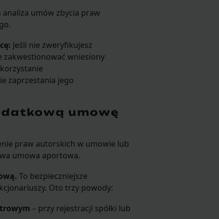
 analiza umów zbycia praw
go.
cę:
Jeśli nie zweryfikujesz
że zakwestionować wniesiony
korzystanie
e zaprzestania jego
dodatkową umowę
enie praw autorskich w umowie lub
tkowa umowa aportowa.
ową.
To bezpieczniejsze
akcjonariuszy. Oto trzy powody:
estrowym
– przy rejestracji spółki lub