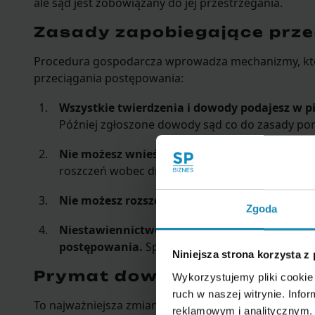
ale sąd jest zobowiązany do jej przestrzegania.
Zasady zapobiegające prz
Procedura gospodarcza wprowadza mechanizmy, któ
przeciągania postępowania:
Wszystkie twierdzenia i dowody podajesz w 
Później zgłoszone dowody sąd co do zasady pom
Nie możesz wnieść powództwa wzajemnego.
roszczeń wobec drugiej strony, musisz złożyć 
Nie możesz rozszerzać roszczeń w trakcie pro
Zgoda
Niestawiennictwo strony na rozprawie nie p
postępowania.
Sprawa toczy się dalej, nawet jeś
Niniejsza strona korzysta z
Prymat dowodów z dokum
Wykorzystujemy pliki cookie 
ruch w naszej witrynie. Inf
To najważniejsza zmiana w postępowaniu dowodowym
reklamowym i analitycznym. 