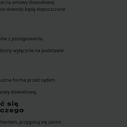
awarcia umowy dowodowej.
jakie dowody będą dopuszczone
dów z postępowania.
adzony wyłącznie na podstawie
ustna forma przed sądem.
umowy dowodowej.
ć się
rczego
rahentem, przygotuj się zanim