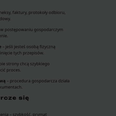
eksy, faktury, protokoły odbioru,
odowy.
 w postępowaniu gospodarczym
enie.
e
– jeśli jesteś osobą fizyczną
nięcie tych przepisów.
obie strony chcą szybkiego
ić proces.
ową
– procedura gospodarcza działa
okumentach.
rcze się
żenia – szybkość, prymat