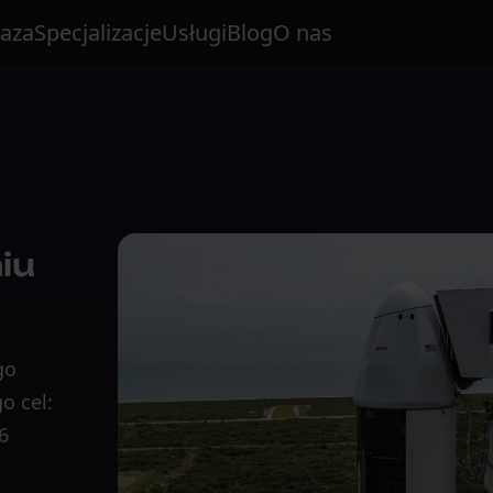
aza
Specjalizacje
Usługi
Blog
O nas
iu
go
o cel:
6