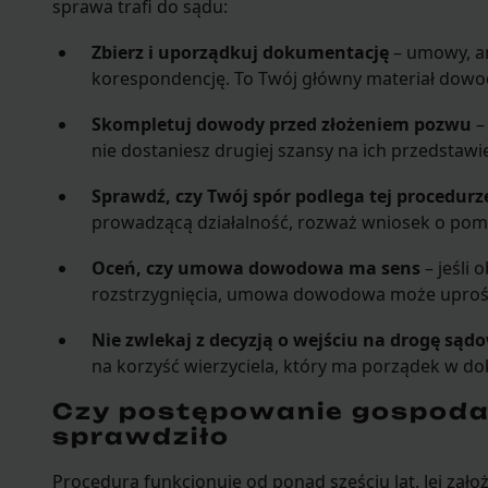
sprawa trafi do sądu:
Zbierz i uporządkuj dokumentację
– umowy, an
korespondencję. To Twój główny materiał dow
Skompletuj dowody przed złożeniem pozwu
–
nie dostaniesz drugiej szansy na ich przedstawi
Sprawdź, czy Twój spór podlega tej procedurz
prowadzącą działalność, rozważ wniosek o pomi
Oceń, czy umowa dowodowa ma sens
– jeśli 
rozstrzygnięcia, umowa dowodowa może uprośc
Nie zwlekaj z decyzją o wejściu na drogę sąd
na korzyść wierzyciela, który ma porządek w d
Czy postępowanie gospoda
sprawdziło
Procedura funkcjonuje od ponad sześciu lat. Jej zało