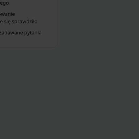
zego
owanie
 się sprawdziło
 zadawane pytania