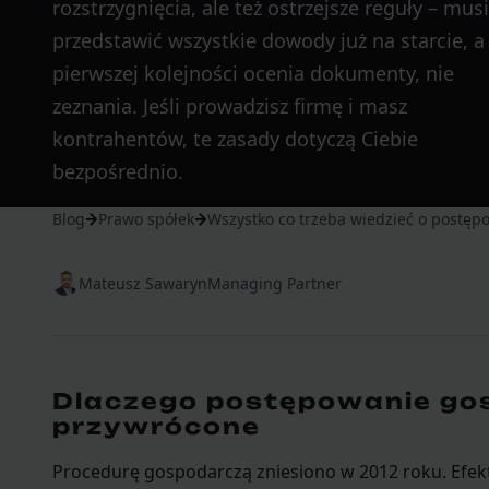
rozstrzygnięcia, ale też ostrzejsze reguły – mus
przedstawić wszystkie dowody już na starcie, a
pierwszej kolejności ocenia dokumenty, nie
zeznania. Jeśli prowadzisz firmę i masz
kontrahentów, te zasady dotyczą Ciebie
bezpośrednio.
Blog
Prawo spółek
Wszystko co trzeba wiedzieć o postę
Mateusz Sawaryn
Managing Partner
Dlaczego postępowanie go
przywrócone
Procedurę gospodarczą zniesiono w 2012 roku. Efek