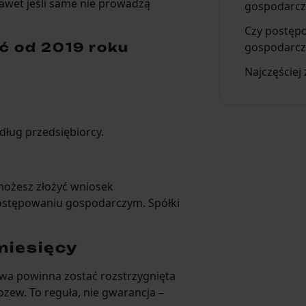
awet jeśli same nie prowadzą
gospodarc
Czy postęp
ć od 2019 roku
gospodarcze
Najczęściej
ług przedsiębiorcy.
 możesz złożyć wniosek
ostępowaniu gospodarczym. Spółki
miesięcy
awa powinna zostać rozstrzygnięta
ozew. To reguła, nie gwarancja –