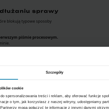
edłużaniu sprawy
re blokują typowe sposoby
pierwszym piśmie procesowym.
inie.
Jeśli chcesz dochodzić swoich
osobny pozew.
cesu
(wyjątek: odsetki).
Szczegóły
owoduje zawieszenia
li druga strona się nie pojawi.
 plików cookie
entów
do spersonalizowania treści i reklam, aby oferować funkcje sp
ormacje o tym, jak korzystasz z naszej witryny, udostępniamy p
. Sąd w pierwszej kolejności
Partnerzy mogą połączyć te informacje z innymi danymi otrzym