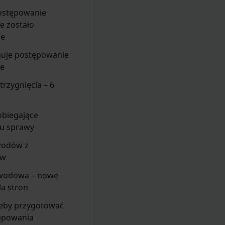
ostępowanie
e zostało
ne
uje postępowanie
ze
trzygnięcia – 6
obiegające
iu sprawy
wodów z
ów
odowa – nowe
la stron
żeby przygotować
tępowania