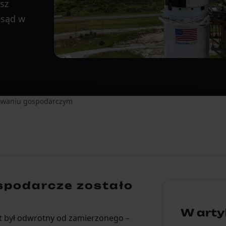
isz
 sąd w
powaniu gospodarczym
spodarcze zostało
W artyk
t był odwrotny od zamierzonego –