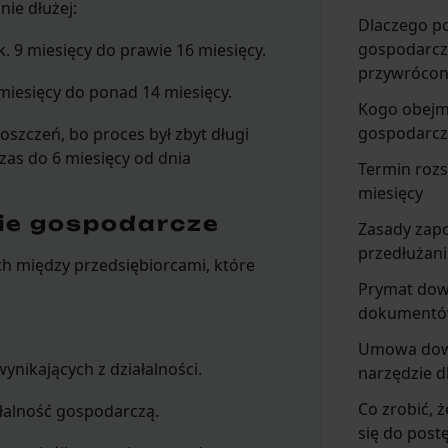
ie dłużej:
Dlaczego p
gospodarcz
k. 9 miesięcy do prawie 16 miesięcy.
przywróco
 miesięcy do ponad 14 miesięcy.
Kogo obejm
gospodarc
szczeń, bo proces był zbyt długi
zas do 6 miesięcy od dnia
Termin rozs
miesięcy
ie gospodarcze
Zasady zap
przedłużan
h między przedsiębiorcami, które
Prymat do
dokument
Umowa dow
ynikających z działalności.
narzędzie d
Co zrobić, 
łalność gospodarczą.
się do pos