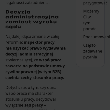
legalności zatrudnienia.
przygotować
Możemy
Decyzja
administracyjna
Ci w
zamiast wyroku
tym
sądu
pomóc
Najdalej idąca zmiana w całej
Podsumowani
reformie:
inspektor pracy
Często
ma uzyskać prawo wydawania
zadawane
decyzji administracyjnej
pytania
stwierdzającej, że
współpraca
zawarta na podstawie umowy
cywilnoprawnej (w tym B2B)
spełnia cechy stosunku pracy.
Dotychczas o tym, czy dana
współpraca ma charakter
stosunku pracy, decydował
wyłącznie
sąd pracy
–