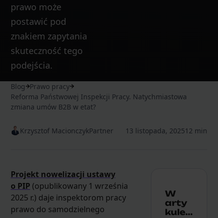
prawo może
postawić pod
znakiem zapytania
skuteczność tego
podejścia.
Blog
Prawo pracy
Reforma Państwowej Inspekcji Pracy. Natychmiastowa
zmiana umów B2B w etat?
Krzysztof Macionczyk
Partner
13 listopada, 2025
12 min
Projekt nowelizacji ustawy
o PIP
(opublikowany 1 września
W
2025 r.) daje inspektorom pracy
arty
prawo do samodzielnego
kule...