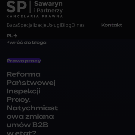
Baza
Specjalizacje
Usługi
Blog
O nas
Kontakt
PL
wróć do bloga
Prawo pracy
Reforma
Państwowej
Inspekcji
Pracy.
Natychmiast
owa zmiana
umów B2B
w etat?