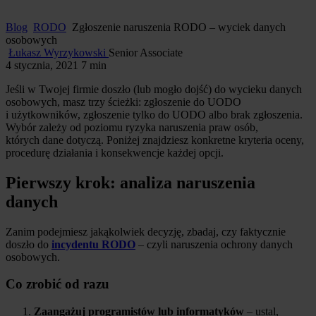
Blog
RODO
Zgłoszenie naruszenia RODO – wyciek danych
osobowych
Łukasz Wyrzykowski
Senior Associate
4 stycznia, 2021
7 min
Jeśli w Twojej firmie doszło (lub mogło dojść) do wycieku danych
osobowych, masz trzy ścieżki: zgłoszenie do UODO
i użytkowników, zgłoszenie tylko do UODO albo brak zgłoszenia.
Wybór zależy od poziomu ryzyka naruszenia praw osób,
których dane dotyczą. Poniżej znajdziesz konkretne kryteria oceny,
procedurę działania i konsekwencje każdej opcji.
Pierwszy krok: analiza naruszenia
danych
Zanim podejmiesz jakąkolwiek decyzję, zbadaj, czy faktycznie
doszło do
incydentu RODO
– czyli naruszenia ochrony danych
osobowych.
Co zrobić od razu
Zaangażuj programistów lub informatyków
– ustal,