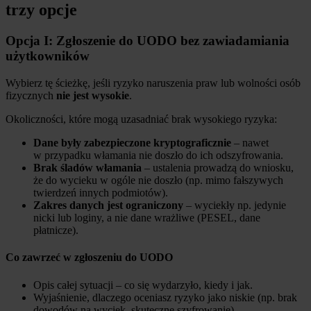
trzy opcje
Opcja I: Zgłoszenie do UODO bez zawiadamiania
użytkowników
Wybierz tę ścieżkę, jeśli ryzyko naruszenia praw lub wolności osób
fizycznych
nie jest wysokie
.
Okoliczności, które mogą uzasadniać brak wysokiego ryzyka:
Dane były zabezpieczone kryptograficznie
– nawet
w przypadku włamania nie doszło do ich odszyfrowania.
Brak śladów włamania
– ustalenia prowadzą do wniosku,
że do wycieku w ogóle nie doszło (np. mimo fałszywych
twierdzeń innych podmiotów).
Zakres danych jest ograniczony
– wyciekły np. jedynie
nicki lub loginy, a nie dane wrażliwe (PESEL, dane
płatnicze).
Co zawrzeć w zgłoszeniu do UODO
Opis całej sytuacji – co się wydarzyło, kiedy i jak.
Wyjaśnienie, dlaczego oceniasz ryzyko jako niskie (np. brak
dowodów na wyciek, skuteczne szyfrowanie).