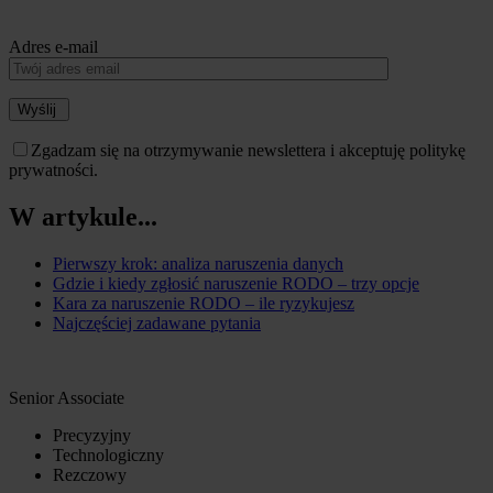
Adres e-mail
Wyślij
Zgadzam się na otrzymywanie newslettera i akceptuję politykę
prywatności.
W artykule...
Pierwszy krok: analiza naruszenia danych
Gdzie i kiedy zgłosić naruszenie RODO – trzy opcje
Kara za naruszenie RODO – ile ryzykujesz
Najczęściej zadawane pytania
Senior Associate
Precyzyjny
Technologiczny
Rezczowy