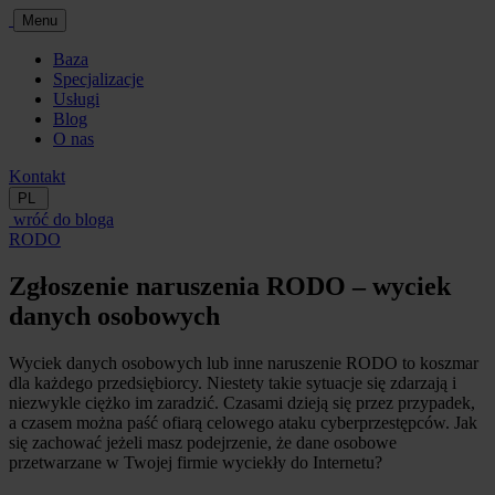
Menu
Baza
Specjalizacje
Usługi
Blog
O nas
Kontakt
PL
wróć do bloga
RODO
Zgłoszenie naruszenia RODO – wyciek
danych osobowych
Wyciek danych osobowych lub inne naruszenie RODO to koszmar
dla każdego przedsiębiorcy. Niestety takie sytuacje się zdarzają i
niezwykle ciężko im zaradzić. Czasami dzieją się przez przypadek,
a czasem można paść ofiarą celowego ataku cyberprzestępców. Jak
się zachować jeżeli masz podejrzenie, że dane osobowe
przetwarzane w Twojej firmie wyciekły do Internetu?