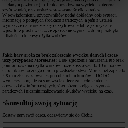
na danym poziomie (np. brak dowodów na wyciek, skuteczne
szyfrowanie), oraz wskaż zastosowane środki zaradcze.
W powiadomieniu użytkowników podaj dokładny opis sytuacji,
informację o podjętych środkach zaradczych, a jeśli z ustaleń
wynika, że dane nie zostały odszyfrowane lub wykorzystane –
wpisz to wprost i wskaż, że zgłoszenie wynika z dobrej praktyki
i dbałości o interesy użytkowników.
Jakie kary grożą za brak zgłoszenia wycieku danych i czego
uczy przypadek Morele.net?
Brak zgłoszenia naruszenia lub brak
poinformowania użytkowników może kosztować do 10 milionów
euro lub 2% rocznego obrotu przedsiębiorstwa. Morele.net zapłaciło
2,8 mln zł kary za wyciek ponad 2 mln rekordów – UODO
wymierzył karę nie za sam wyciek, lecz za niedopełnienie
obowiązków informacyjnych, zbyt późne podjęcie czynności
zaradczych i niezminimalizowanie skutków wycieku na czas.
Skonsultuj swoją sytuację
Zostaw nam swój adres, odezwiemy się do Ciebie.