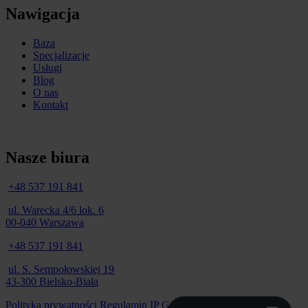
Nawigacja
Baza
Specjalizacje
Usługi
Blog
O nas
Kontakt
Nasze biura
+48 537 191 841
ul. Warecka 4/6 lok. 6
00-040 Warszawa
+48 537 191 841
ul. S. Sempołowskiej 19
43-300 Bielsko-Biała
Polityka prywatności
Regulamin
IP Geolocation by DB-IP