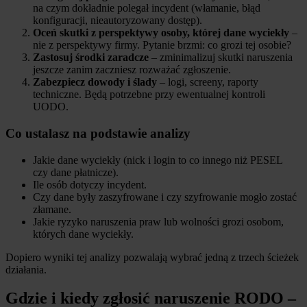
na czym dokładnie polegał incydent (włamanie, błąd
konfiguracji, nieautoryzowany dostęp).
Oceń skutki z perspektywy osoby, której dane wyciekły
–
nie z perspektywy firmy. Pytanie brzmi: co grozi tej osobie?
Zastosuj środki zaradcze
– zminimalizuj skutki naruszenia
jeszcze zanim zaczniesz rozważać zgłoszenie.
Zabezpiecz dowody i ślady
– logi, screeny, raporty
techniczne. Będą potrzebne przy ewentualnej kontroli
UODO.
Co ustalasz na podstawie analizy
Jakie dane wyciekły (nick i login to co innego niż PESEL
czy dane płatnicze).
Ile osób dotyczy incydent.
Czy dane były zaszyfrowane i czy szyfrowanie mogło zostać
złamane.
Jakie ryzyko naruszenia praw lub wolności grozi osobom,
których dane wyciekły.
Dopiero wyniki tej analizy pozwalają wybrać jedną z trzech ścieżek
działania.
Gdzie i kiedy zgłosić naruszenie RODO –