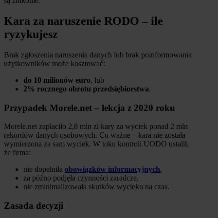
są znikome.
Kara za naruszenie RODO – ile
ryzykujesz
Brak zgłoszenia naruszenia danych lub brak poinformowania
użytkowników może kosztować:
do 10 milionów euro
, lub
2% rocznego obrotu przedsiębiorstwa
.
Przypadek Morele.net – lekcja z 2020 roku
Morele.net zapłaciło 2,8 mln zł kary za wyciek ponad 2 mln
rekordów danych osobowych. Co ważne – kara nie została
wymierzona za sam wyciek. W toku kontroli UODO ustalił,
że firma:
nie dopełniła
obowiązków informacyjnych
,
za późno podjęła czynności zaradcze,
nie zminimalizowała skutków wycieku na czas.
Zasada decyzji