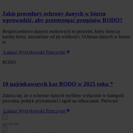
Jakie procedury ochrony danych w biurze
wprowadzić, aby przestrzegać przepisów RODO?
Bezpieczeństwo danych osobowych to priorytet, który dotyczy
każdej firmy, niezależnie od jej wielkości. Ochrona danych w biurze
to
Łukasz Wyrzykowski
Przeczytaj
RODO
10 najciekawszych kar RODO w 2025 roku *
Zdarza się, że o ochronie danych myślimy wyłącznie w kategorii
procedur, polityk prywatności i zgód na odhaczanie. Pierwsze
Łukasz Wyrzykowski
Przeczytaj