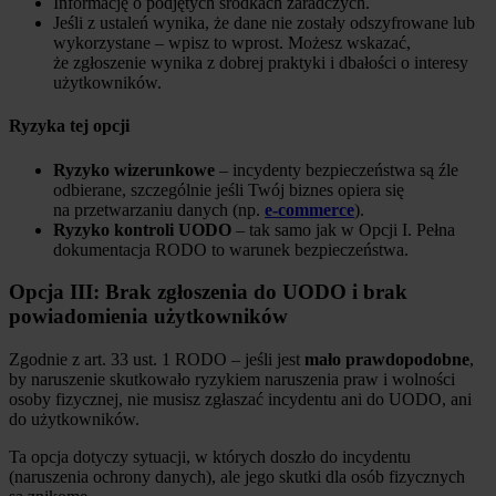
Informację o podjętych środkach zaradczych.
Jeśli z ustaleń wynika, że dane nie zostały odszyfrowane lub
wykorzystane – wpisz to wprost. Możesz wskazać,
że zgłoszenie wynika z dobrej praktyki i dbałości o interesy
użytkowników.
Ryzyka tej opcji
Ryzyko wizerunkowe
– incydenty bezpieczeństwa są źle
odbierane, szczególnie jeśli Twój biznes opiera się
na przetwarzaniu danych (np.
e-commerce
).
Ryzyko kontroli UODO
– tak samo jak w Opcji I. Pełna
dokumentacja RODO to warunek bezpieczeństwa.
Opcja III: Brak zgłoszenia do UODO i brak
powiadomienia użytkowników
Zgodnie z art. 33 ust. 1 RODO – jeśli jest
mało prawdopodobne
,
by naruszenie skutkowało ryzykiem naruszenia praw i wolności
osoby fizycznej, nie musisz zgłaszać incydentu ani do UODO, ani
do użytkowników.
Ta opcja dotyczy sytuacji, w których doszło do incydentu
(naruszenia ochrony danych), ale jego skutki dla osób fizycznych