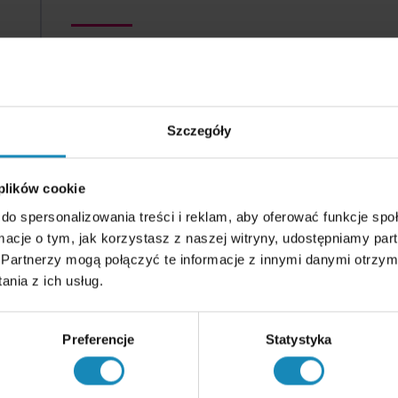
Fuzje i przejęcia (M&A)
Szczegóły
Projektujemy transakcję pod Twój ce
 plików cookie
prowadzimy negocjacje i domykamy
do spersonalizowania treści i reklam, aby oferować funkcje sp
ormacje o tym, jak korzystasz z naszej witryny, udostępniamy p
Partnerzy mogą połączyć te informacje z innymi danymi otrzym
Zobacz specjalizację
nia z ich usług.
RODO
Preferencje
Statystyka