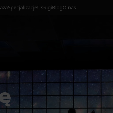
aza
Specjalizacje
Usługi
Blog
O nas
ę