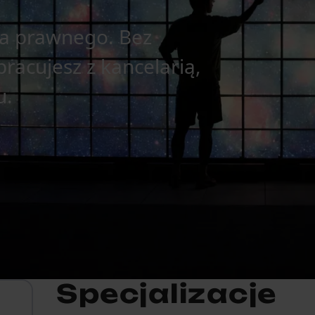
wa prawnego. Bez
pracujesz z kancelarią,
u.
Specjalizacje