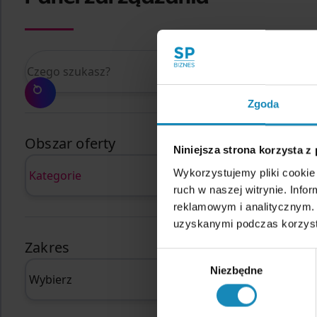
Czego szukasz?
Zgoda
Obszar oferty
Niniejsza strona korzysta z
Wykorzystujemy pliki cookie 
ruch w naszej witrynie. Inf
reklamowym i analitycznym. 
uzyskanymi podczas korzysta
Zakres
Wybór
Niezbędne
zgody