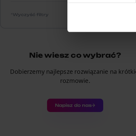
Wyczyść filtry
Nie wiesz co wybrać?
Dobierzemy najlepsze rozwiązanie na krótki
rozmowie.
Napisz do nas