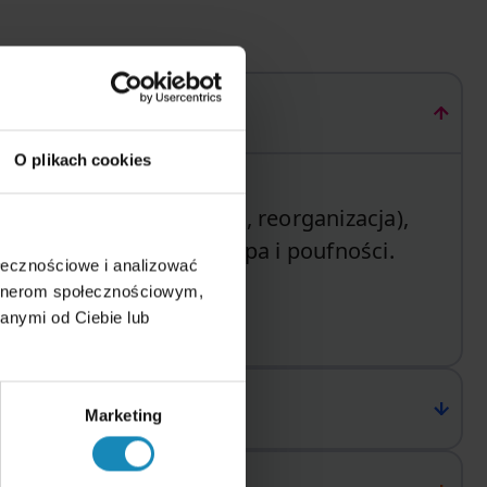
O plikach cookies
l (sprzedaż, inwestycja, reorganizacja),
 proces z kontrolą tempa i poufności.
ołecznościowe i analizować
artnerom społecznościowym,
anymi od Ciebie lub
Marketing