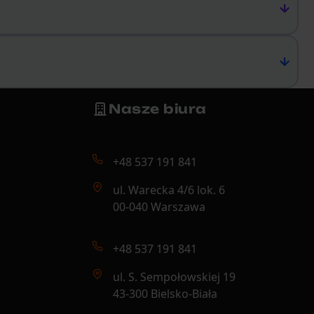
asne reguły. Pomagamy studiom i
 współpracę i rozwijać biznes bez
tak, aby przyspieszały decyzje,
erciedlały sposób działania Twojego
Nasze biura
okumentów budujemy spójny system:
a incydenty - pomagamy firmom
y negocjacyjne.
ry chroni organizację i nadąża za jej
+48 537 191 841
ul. Warecka 4/6 lok. 6
00-040 Warszawa
+48 537 191 841
ul. S. Sempołowskiej 19
43-300 Bielsko-Biała