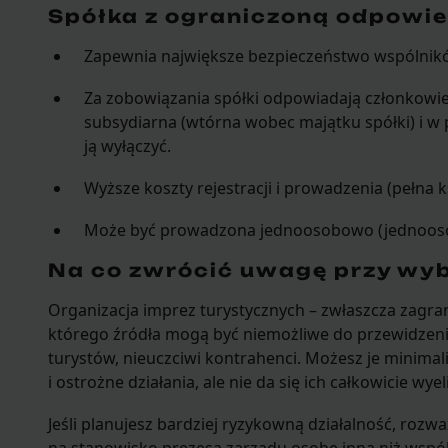
Spółka z ograniczoną odpowie
Zapewnia największe bezpieczeństwo wspólnik
Za zobowiązania spółki odpowiadają członkowie
subsydiarna (wtórna wobec majątku spółki) i 
ją wyłączyć.
Wyższe koszty rejestracji i prowadzenia (pełna 
Może być prowadzona jednoosobowo (jednoosob
Na co zwrócić uwagę przy wy
Organizacja imprez turystycznych – zwłaszcza zagran
którego źródła mogą być niemożliwe do przewidzenia
turystów, nieuczciwi kontrahenci. Możesz je minim
i ostrożne działania, ale nie da się ich całkowicie wy
Jeśli planujesz bardziej ryzykowną działalność, rozważ