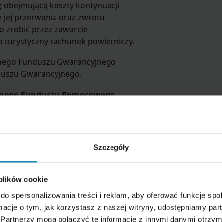
 obejmującą koszty kontynuacji
e jej przerwania oraz zwrotu
o zrobić przez zawarcie
 turystyczny rachunek powierniczy.
znego Funduszu Gwarancyjnego
nduszu Gwarancyjnego.
znego Funduszu Pomocowego
.
 lub poświadczone notarialnie kopie
.
Szczegóły
 plików cookie
nformacji o:
do spersonalizowania treści i reklam, aby oferować funkcje sp
ormacje o tym, jak korzystasz z naszej witryny, udostępniamy p
s trwania, klasa i charakter środka
Partnerzy mogą połączyć te informacje z innymi danymi otrzym