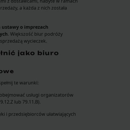
ami z dostawcami, nabyte w ramach
zedaży, a każda z nich została
m
ustawy o imprezach
nych
. Większość biur podróży
i sprzedażą wycieczek.
nić jako biuro
sowe
pełnij te warunki:
 obejmować usługi organizatorów
.12.Z lub 79.11.B).
ki i przedsiębiorców ułatwiających