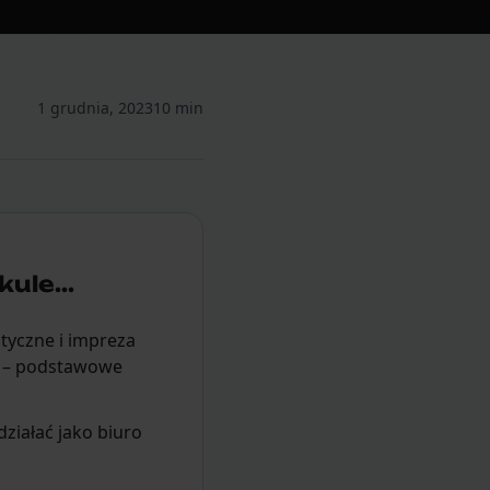
1 grudnia, 2023
10 min
ule...
styczne i impreza
a – podstawowe
działać jako biuro