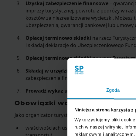
Uzyskaj zabezpieczenie finansowe
– gwarancję
imprezy turystycznej, powrotu z podróży w razi
kosztów za niezrealizowane wycieczki. Możesz t
ubezpieczenia, gwarancji bankowej lub umowy o
Opłacaj terminowo składki
na rzecz Turystyc
i składaj deklaracje do Ubezpieczeniowego Fu
Opłacaj terminowo składki
na rzecz
Turystyc
Składaj w urzędzie marszałkowskim
oryginały
zabezpieczenia finansowego.
Prowadź wykaz umów
zawieranych z klientami
Zgoda
Obowiązki wobec podróżnych
Niniejsza strona korzysta z
Jako organizator turystyki musisz udzielić klientom i
Wykorzystujemy pliki cookie 
ruch w naszej witrynie. Inf
właściwościach usługi turystycznej (miejsce, cza
reklamowym i analitycznym. 
transportu),