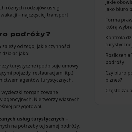
Jakie obowi
ch różnych rodzajów usług
jako biuro 
akacji – najczęściej transport
Forma praw
którą wybr
uro podróży?
Kontrola dz
turystyczne
zależy od tego, jakie czynności
działać jako:
Rozliczenia
podróży
prezy turystyczne (podpisuje umowy
ymi pojazdy, restauracjami itp.).
Czy biuro p
dnictwem agentów turystycznych.
biznes?
Często zad
e wycieczki zorganizowane
w agencyjnych. Nie tworzy własnych
eśniej przygotował.
zanych usług turystycznych
–
nych na potrzeby tej samej podróży,