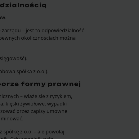
dzialnością
ów.
 zarządu – jest to odpowiedzialność
w pewnych okolicznościach można
księgowość).
owa spółka z o.o.).
borze formy prawnej
icznych – wiąże się z ryzykiem,
: klęski żywiołowe, wypadki
alizować przez zapisy umowne
eliminować.
 spółkę z o.o. – ale powołaj