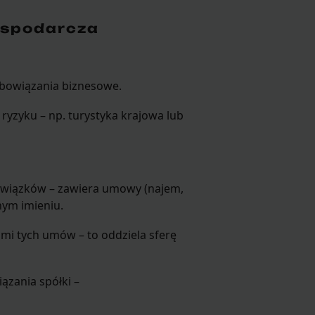
ospodarcza
bowiązania biznesowe.
m ryzyku – np. turystyka krajowa lub
wiązków – zawiera umowy (najem,
nym imieniu.
ami tych umów – to oddziela sferę
zania spółki –