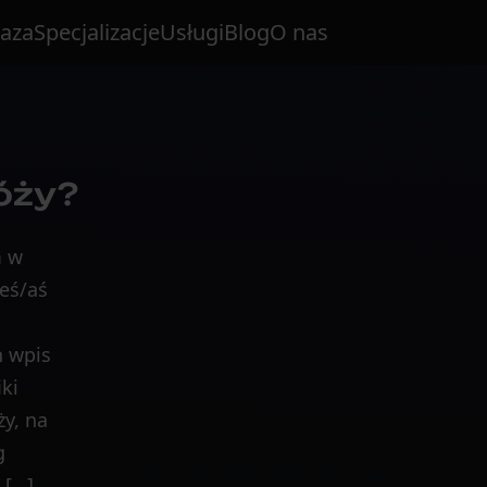
aza
Specjalizacje
Usługi
Blog
O nas
óży?
m w
eś/aś
n wpis
iki
ży, na
g
 […]