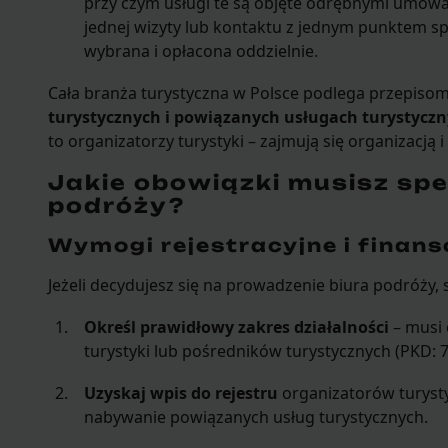
przy czym usługi te są objęte odrębnymi umow
jednej wizyty lub kontaktu z jednym punktem spr
wybrana i opłacona oddzielnie.
Cała branża turystyczna w Polsce podlega przepiso
turystycznych i powiązanych usługach turystycz
to organizatorzy turystyki – zajmują się organizacją 
Jakie obowiązki musisz speł
podróży?
Wymogi rejestracyjne i finan
Jeżeli decydujesz się na prowadzenie biura podróży, s
Określ prawidłowy zakres działalności
– musi
turystyki lub pośredników turystycznych (PKD: 79
Uzyskaj wpis do rejestru
organizatorów turysty
nabywanie powiązanych usług turystycznych.