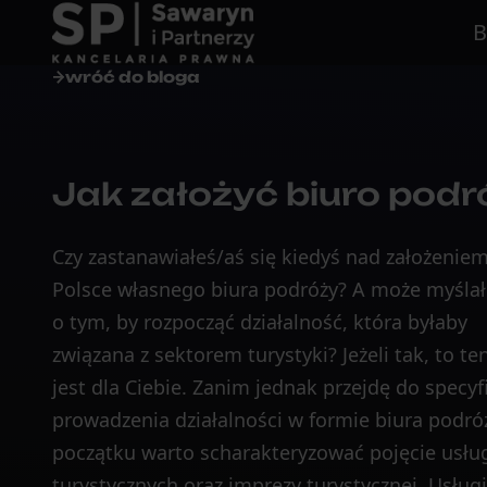
B
wróć do bloga
Jak założyć biuro podr
Czy zastanawiałeś/aś się kiedyś nad założenie
Polsce własnego biura podróży? A może myślał
o tym, by rozpocząć działalność, która byłaby
związana z sektorem turystyki? Jeżeli tak, to te
jest dla Ciebie. Zanim jednak przejdę do specyf
prowadzenia działalności w formie biura podró
początku warto scharakteryzować pojęcie usłu
turystycznych oraz imprezy turystycznej. Usługi