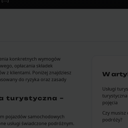
ienia konkretnych wymogów
owego, opłacania składek
 z klientami. Poniżej znajdziesz
W artyk
sowany do ryzyka oraz zasady
Usługi tury
turystyczn
za turystyczna –
pojęcia
Czy musisz 
ajem pojazdów samochodowych
podróży?
obne usługi świadczone podróżnym.