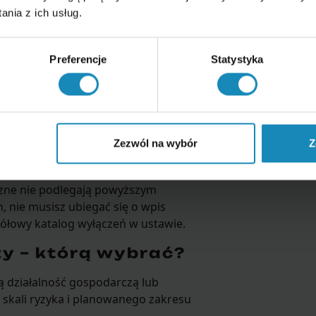
nia z ich usług.
Preferencje
Statystyka
ycznej.
anicą – zawrzyj dodatkowo na rzecz
 leczenia.
Zezwól na wybór
Z
yczne nie podlegają powyższym
, nie musisz ubiegać się o wpis
gółowy katalog wyłączeń w ustawie.
y – którą wybrać?
 działalność gospodarczą lub
skali ryzyka i planowanego zakresu