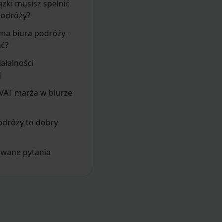
ązki musisz spełnić
podróży?
na biura podróży –
ać?
iałalności
j
 VAT marża w biurze
odróży to dobry
awane pytania