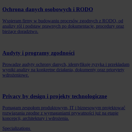
Ochrona danych osobowych i RODO
Wspieram firmy w budowaniu procesów zgodnych z RODO, od
analizy ról i podstaw prawnych po dokumentację, procedury oraz
bieżące doradztwo.
Audyty i programy zgodności
Prowadzę audyty ochrony danych, identyfikuję ryzyka i przekładam
wyniki analizy na konkretne działania, dokumenty oraz priorytety
wdrożeniowe.
Privacy by design i projekty technologiczne
Pomagam zespołom produktowym, IT i biznesowym projektować
rozwiązania zgodne z wymaganiami prywatności już na etapie
koncepcji, architektury i wdrożenia.
Specializations