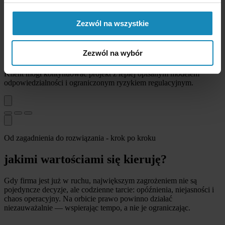
Działanie
Przeanalizowałem model transferów, role stron, podstawy prawne
Zezwól na wszystkie
oraz wymagane zabezpieczenia, w tym dokumentację kontraktową i
ocenę ryzyka.
Zezwól na wybór
Efekt
Klient mógł kontynuować projekt z lepiej opisanym modelem
odpowiedzialności i ograniczonym ryzykiem regulacyjnym.
Od zagadnienia do rozwiązania - krok po kroku
jakimi wartościami się kieruję?
Gdy firma jest już w ruchu, największym zagrożeniem nie są
pojedyncze decyzje, ale codzienne tarcie: opóźnienia, niejasności i
chaos operacyjny. Na orbicie prawo powinno działać
niezauważalnie — wspierając tempo, a nie je ograniczając.