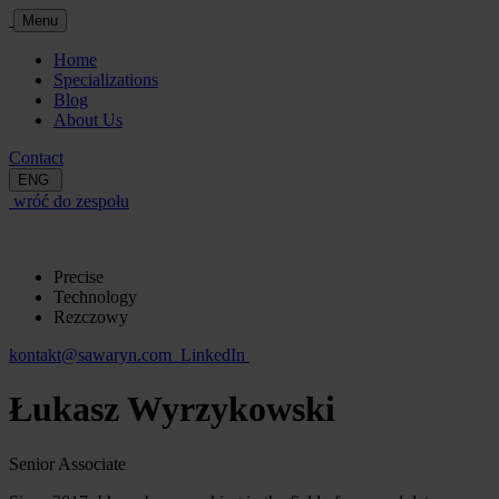
Menu
Home
Specializations
Blog
About Us
Contact
ENG
wróć do zespołu
Precise
Technology
Rezczowy
kontakt@sawaryn.com
LinkedIn
Łukasz Wyrzykowski
Senior Associate