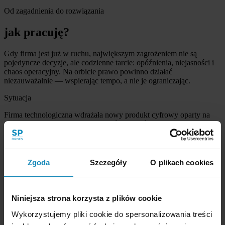
Od zagadnienia do rozwiązania
jak pracuję?
Gdy firma jest już w ruchu, największym zagrożeniem nie są
pojedyncze decyzje, ale codzienne tarcie: opóźnienia, niejasności i
chaos operacyjny. Na orbicie prawo powinno działać
niezauważalnie — wspierając tempo, a nie je ograniczając.
Sytuacja
Firma technologiczna wdrażała nowy produkt cyfrowy oparty na
przetwarzaniu danych użytkowników i współpracy z zewnętrznymi
dostawcami usług technologicznych.
Działanie
Zgoda
Szczegóły
O plikach cookies
Przeanalizowałem role prawne, przepływy danych, podstawy
przetwarzania, zakres dokumentacji oraz wymagania privacy by
design. Przygotowałem rekomendacje, które można było wdrożyć
bez blokowania prac produktowych.
Niniejsza strona korzysta z plików cookie
Efekt
Wykorzystujemy pliki cookie do spersonalizowania treści