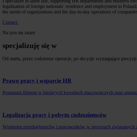
I specialize in labor law, supporting HR departments and business ow
legalization of foreign nationals’ residence and employment in Poland
the needs of organizations and the day-to-day operations of companies
Contact
Na tym się znam
specjalizuję się w
Od startu, przez codzienne operacje, po decyzje wymagające precyz
Prawo pracy i wsparcie HR
Pomagam firmom w bieżących kwestiach pracowniczych oraz organi
Legalizacja pracy i pobytu cudzoziemców
Wspieram przedsiębiorców i pracowników w procesach związanych z