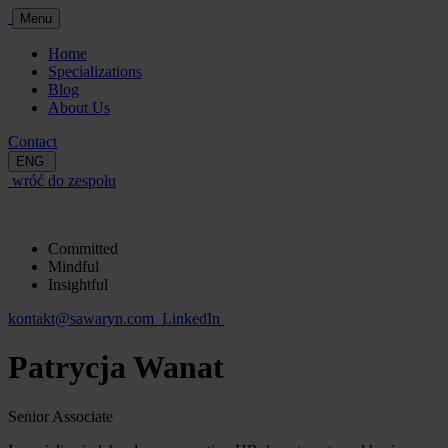
Menu
Home
Specializations
Blog
About Us
Contact
ENG
wróć do zespołu
Committed
Mindful
Insightful
kontakt@sawaryn.com
LinkedIn
Patrycja Wanat
Senior Associate