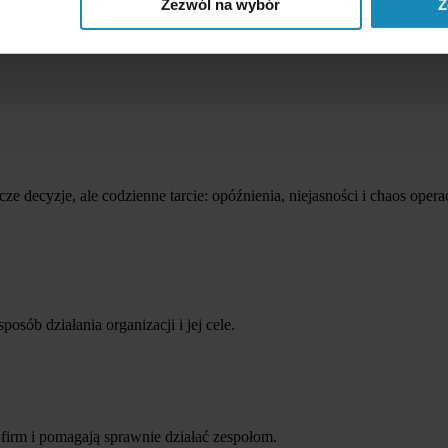
z kontrahentem ruszyła na jasnych, wynegocjowanych zasadach.
Zezwól na wybór
Z
ze decyzje, ale codzienne tarcie: opóźnienia, niejasności i chaos ope
sób działania organizacji i jej cele.
 firm i pomagają sprawnie działać zespołom.