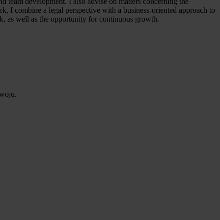
and team development. I also advise on matters concerning the
rk, I combine a legal perspective with a business-oriented approach to
k, as well as the opportunity for continuous growth.
zwoju.