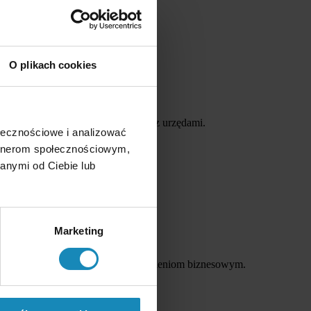
malnych pożarów.
O plikach cookies
ia projektu.
edury krok po kroku w kontakcie z urzędami.
ołecznościowe i analizować
artnerom społecznościowym,
anymi od Ciebie lub
statusu zatrudnienia.
nie interesy drugiej strony.
Marketing
 które odpowiadały faktycznym ustaleniom biznesowym.