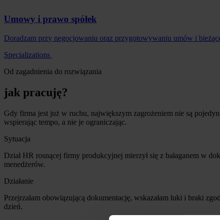
Umowy i prawo spółek
Doradzam przy negocjowaniu oraz przygotowywaniu umów i bieżącej
Specializations
Od zagadnienia do rozwiązania
jak pracuję?
Gdy firma jest już w ruchu, największym zagrożeniem nie są pojedync
wspierając tempo, a nie je ograniczając.
Sytuacja
Dział HR rosnącej firmy produkcyjnej mierzył się z bałaganem w dok
menedżerów.
Działanie
Przejrzałam obowiązującą dokumentację, wskazałam luki i braki zgod
dzień.