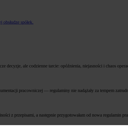
 obsłudze spółek.
ze decyzje, ale codzienne tarcie: opóźnienia, niejasności i chaos ope
umentacji pracowniczej — regulaminy nie nadążały za tempem zatrudni
ności z przepisami, a następnie przygotowałam od nowa regulamin prac