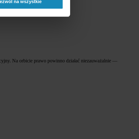
ezwól na wszystkie
racyjny. Na orbicie prawo powinno działać niezauważalnie —