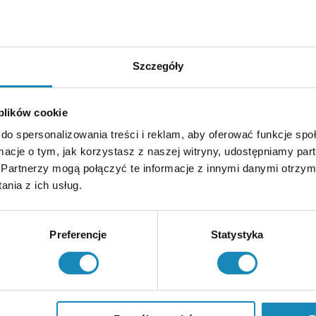
ia, dzięki czemu mógł skupić się na rekrutacji zamiast gaszeniu for
Szczegóły
si, ale terminy wiz i zezwoleń na pracę groziły opóźnieniem uruchomien
 plików cookie
pracowników, skompletowałam dokumentację i pilnowałam całej proc
do spersonalizowania treści i reklam, aby oferować funkcje sp
ormacje o tym, jak korzystasz z naszej witryny, udostępniamy p
Partnerzy mogą połączyć te informacje z innymi danymi otrzym
ent uniknął ryzyka kar i przestojów wynikających z nieuregulowanego 
nia z ich usług.
 ale zapisy w projekcie umowy, który dostali do podpisu, chroniły głów
Preferencje
Statystyka
miany i wynegocjowałam warunki odpowiedzialności oraz rozliczeń,