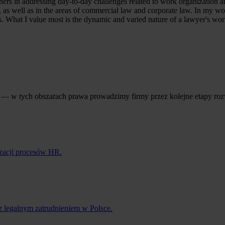
ners in addressing day-to-day challenges related to work organization 
, as well as in the areas of commercial law and corporate law. In my wo
. What I value most is the dynamic and varied nature of a lawyer's wor
ji — w tych obszarach prawa prowadzimy firmy przez kolejne etapy ro
zacji procesów HR.
 legalnym zatrudnieniem w Polsce.