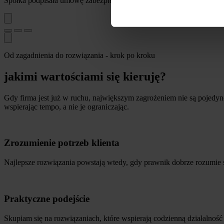
Spółka podpisała umowę zabezpieczającą jej interesy, a współpraca 
Od zagadnienia do rozwiązania - krok po kroku
jakimi wartościami się kieruję?
Gdy firma jest już w ruchu, największym zagrożeniem nie są pojedync
wspierając tempo, a nie je ograniczając.
Zrozumienie potrzeb klienta
Najlepsze rozwiązania powstają wtedy, gdy prawnik dobrze rozumie spo
Praktyczne podejście
Skupiam się na rozwiązaniach, które wspierają codzienną działalność