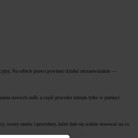
racyjny. Na orbicie prawo powinno działać niezauważalnie —
ania nowych osób, a część procedur istniała tylko w pamięci
y, wzory umów i procedury, które dało się realnie stosować na co