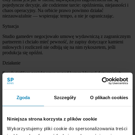
pojedyncze decyzje, ale codzienne tarcie: opóźnienia, niejasności i
chaos operacyjny. Na orbicie prawo powinno działać
niezauważalnie — wspierając tempo, a nie je ograniczając.
Sytuacja
Studio gamedev negocjowało umowę wydawniczą z zagranicznym
partnerem i chciało mieć pewność, że zapisy dotyczące kamieni
milowych i rozliczeń nie odbiją się na nim rykoszetem, jeśli
produkcja się opóźni.
Działanie
Prześwietliłem projekt umowy pod kątem klauzul dotyczących
harmonogramu i licencji, zaproponowałem konkretne zmiany i
towarzyszyłem klientowi przy stole negocjacyjnym aż do ostatniego
paragrafu.
Zgoda
Szczegóły
O plikach cookies
Efekt
Udało się wynegocjować warunki chroniące studio na wypadek
opóźnień po stronie partnera, dzięki czemu projekt mógł ruszyć
Niniejsza strona korzysta z plików cookie
zgodnie z planem.
Wykorzystujemy pliki cookie do spersonalizowania treści
Sytuacja