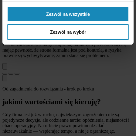
Objąłem stałą opieką prawną projekt: doradzałem przy wyborze
formy współpracy, przygotowywałem i opiniowałem dokumenty
Zezwól na wszystkie
korporacyjne oraz odpowiadałem na bieżące pytania zespołu
zarządzającego.
Zezwól na wybór
efekt
Zespół zarządzający mógł skupić się na samym przedsięwzięciu,
mając pewność, że strona formalna jest pod kontrolą, a ryzyka
prawne są wychwytywane, zanim staną się problemem.
Od zagadnienia do rozwiązania - krok po kroku
jakimi wartościami się kieruję?
Gdy firma jest już w ruchu, największym zagrożeniem nie są
pojedyncze decyzje, ale codzienne tarcie: opóźnienia, niejasności i
chaos operacyjny. Na orbicie prawo powinno działać
niezauważalnie — wspierając tempo, a nie je ograniczając.