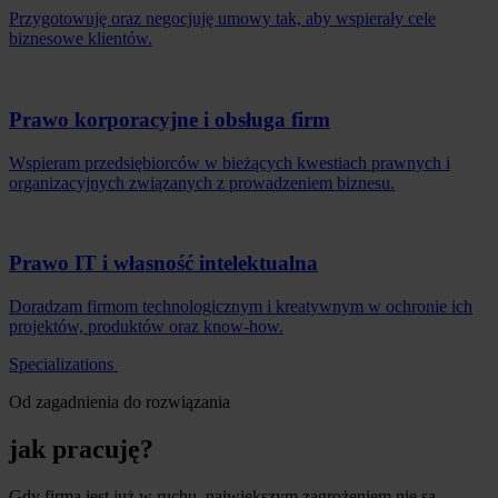
Przygotowuję oraz negocjuję umowy tak, aby wspierały cele
biznesowe klientów.
Prawo korporacyjne i obsługa firm
Wspieram przedsiębiorców w bieżących kwestiach prawnych i
organizacyjnych związanych z prowadzeniem biznesu.
Prawo IT i własność intelektualna
Doradzam firmom technologicznym i kreatywnym w ochronie ich
projektów, produktów oraz know-how.
Specializations
Od zagadnienia do rozwiązania
jak pracuję?
Gdy firma jest już w ruchu, największym zagrożeniem nie są