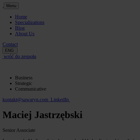
Menu
Home
Specializations
Blog
About Us
Contact
ENG
wróć do zespołu
Business
Strategic
Communicative
kontakt@sawaryn.com
LinkedIn
Maciej Jastrzębski
Senior Associate