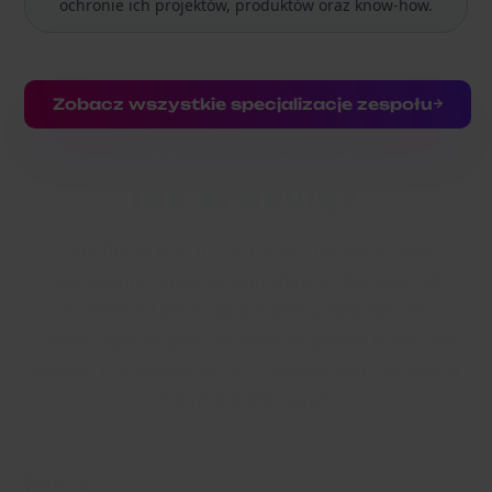
ochronie ich projektów, produktów oraz know-how.
Zobacz wszystkie specjalizacje zespołu
OD ZAGADNIENIA DO ROZWIĄZANIA
jak pracuję?
Gdy firma jest już w ruchu, największym
zagrożeniem nie są pojedyncze decyzje, ale
codzienne tarcie: opóźnienia, niejasności i
chaos operacyjny. Na orbicie prawo powinno
działać niezauważalnie — wspierając tempo, a
nie je ograniczając.
Sytuacja