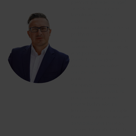
powinien pomagać osiągać
cele biznesowe, a nie je
komplikować. Dlatego
wspieram klientów w
szukaniu rozwiązań, które są
praktyczne, skuteczne i
dopasowane do realiów ich
działalności. Specjalizuję się
w negocjowaniu umów,
prawie korporacyjnym,
własności intelektualnej
oraz zamówieniach
publicznych — szczególnie
dla branży IT, gamedev,
energetyki i przemysłu. Po
pracy najłatwiej znaleźć
mnie w kuchni albo na
Jeziorze Żywieckim na supie.
Poza tym regularnie wracam
do współczesnej literatury
czeskiej, fotografii, techniki
kolejowej i gier