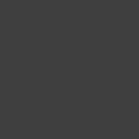
Spółka z branży energetycznej wchodziła w nowe
przedsięwzięcie z partnerem przemysłowym i
potrzebowała kogoś, kto na bieżąco ogarnie stronę
korporacyjną - od struktury współpracy po
codzienne pytania operacyjne.
Działanie
Objąłem stałą opieką prawną projekt: doradzałem
przy wyborze formy współpracy, przygotowywałem i
opiniowałem dokumenty korporacyjne oraz
odpowiadałem na bieżące pytania zespołu
zarządzającego.
efekt
Zespół zarządzający mógł skupić się na samym