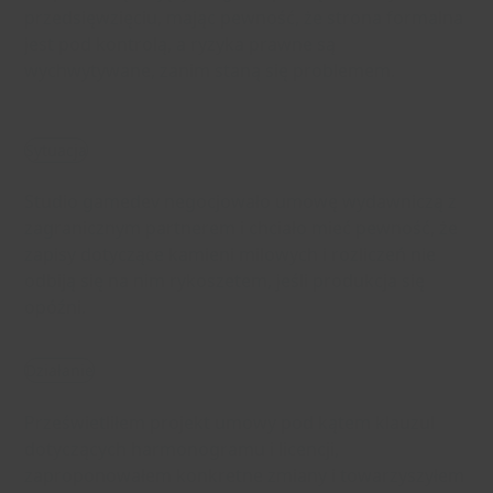
przedsięwzięciu, mając pewność, że strona formalna
jest pod kontrolą, a ryzyka prawne są
wychwytywane, zanim staną się problemem.
Sytuacja
Studio gamedev negocjowało umowę wydawniczą z
zagranicznym partnerem i chciało mieć pewność, że
zapisy dotyczące kamieni milowych i rozliczeń nie
odbiją się na nim rykoszetem, jeśli produkcja się
opóźni.
Działanie
Prześwietliłem projekt umowy pod kątem klauzul
dotyczących harmonogramu i licencji,
zaproponowałem konkretne zmiany i towarzyszyłem