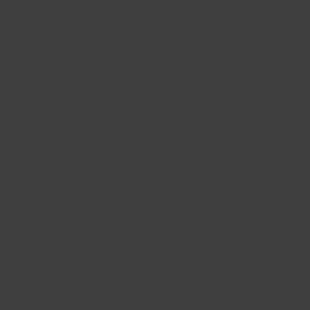
klientowi przy stole negocjacyjnym aż do ostatniego
paragrafu.
Efekt
Udało się wynegocjować warunki chroniące studio
na wypadek opóźnień po stronie partnera, dzięki
czemu projekt mógł ruszyć zgodnie z planem.
Sytuacja
Twórca gier współpracujący z kilkoma freelancerami
zorientował się, że prawa do grafik, muzyki i kodu
trafiających do jego projektu nie są nigdzie
porządnie uregulowane, a zbliżały się rozmowy z
inwestorem.