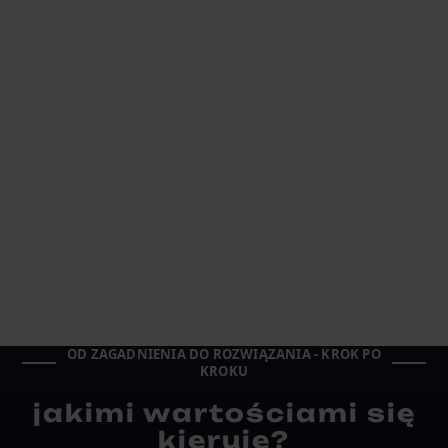
Działanie
Przejrzałem dotychczasowe umowy zlecenia i o
dzieło, wskazałem luki w przenoszeniu praw
autorskich i przygotowałem wzory zabezpieczające
prawa do kolejnych elementów gry.
Efekt
Klient wszedł w rozmowy inwestycyjne z
uporządkowanymi prawami do całego dorobku, co
wcześniej budziło największe wątpliwości po stronie
inwestora.
OD ZAGADNIENIA DO ROZWIĄZANIA - KROK PO
KROKU
jakimi wartościami się
kieruję?