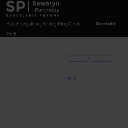
Baza
Specjalizacje
Usługi
Blog
O nas
Kontakt
PL
wróć do zespołu
Biznesowy
Strategiczny
Komunikatywny
kontakt@sawaryn.com
LinkedIn
Maciej
Jastrzębski
Senior Associate
W pracy wychodzę z
założenia, że prawnik