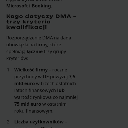
Microsoft i Booking
.
Kogo dotyczy DMA –
trzy kryteria
kwalifikacji
Rozporządzenie DMA nakłada
obowiązki na firmy, które
spełniają
łącznie
trzy grupy
kryteriów:
Wielkość firmy
– roczne
przychody w UE powyżej
7,5
mld euro
w trzech ostatnich
latach finansowych
lub
wartość rynkowa co najmniej
75 mld euro
w ostatnim
roku finansowym.
Liczba użytkowników
–