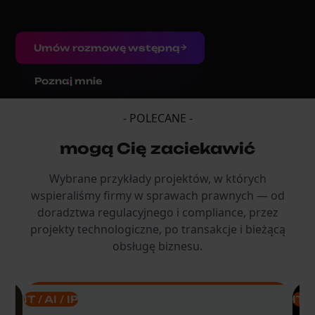
Umów rozmowę wstępną
Poznaj mnie
- POLECANE -
mogą Cię zaciekawić
Wybrane przykłady projektów, w których
wspieraliśmy firmy w sprawach prawnych — od
doradztwa regulacyjnego i compliance, przez
projekty technologiczne, po transakcje i bieżącą
obsługę biznesu.
IT / AI / IP
IT /