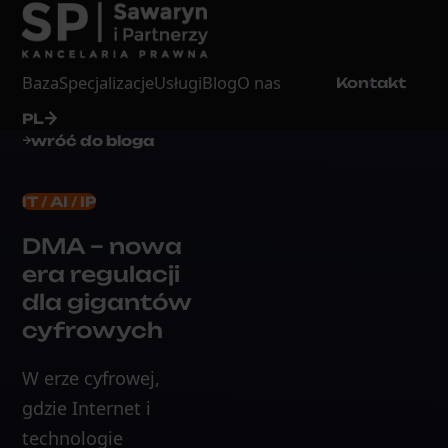
Baza
Specjalizacje
Usługi
Blog
O nas
Kontakt
PL
wróć do bloga
IT / AI / IP
DMA – nowa
era regulacji
dla gigantów
cyfrowych
W erze cyfrowej,
gdzie Internet i
technologie