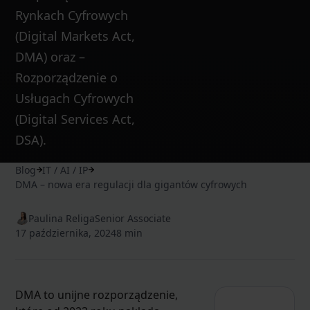
Rynkach Cyfrowych
(Digital Markets Act,
DMA) oraz –
Rozporządzenie o
Usługach Cyfrowych
(Digital Services Act,
DSA).
Blog
IT / AI / IP
DMA – nowa era regulacji dla gigantów cyfrowych
Paulina Religa
Senior Associate
17 października, 2024
8 min
DMA to unijne rozporządzenie,