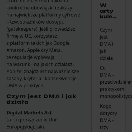
które od 2023 roku nakłada
W
konkretne obowiązki i zakazy
arty
na największe platformy cyfrowe
kule...
– tzw. strażników dostępu
(gatekeepers). Jeśli prowadzisz
Czym
firmę w UE, korzystasz
jest
z platform takich jak Google,
DMA i
Amazon, Apple czy Meta,
jak
te regulacje wpływają
działa
na warunki, na jakich działasz.
Cel
Poniżej znajdziesz najważniejsze
DMA –
zasady, kryteria i konsekwencje
przeciwdziała
DMA w praktyce.
praktykom
monopolistyc
Czym jest DMA i jak
działa
Kogo
Digital Markets Act
dotyczy
to rozporządzenie Unii
DMA –
Europejskiej. Jako
trzy