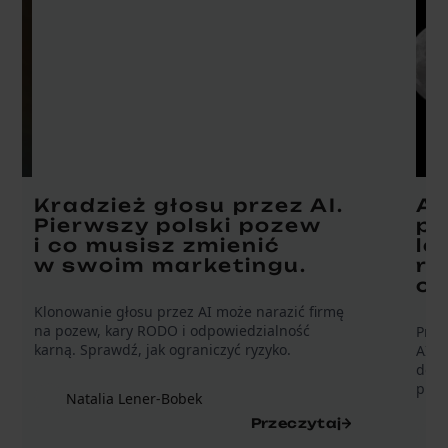
Kradzież głosu przez AI.
AI
Pierwszy polski pozew
pr
i co musisz zmienić
le
w swoim marketingu.
ro
o 
Klonowanie głosu przez AI może narazić firmę
na pozew, kary RODO i odpowiedzialność
Praw
karną. Sprawdź, jak ograniczyć ryzyko.
AI A
doku
prod
Natalia Lener-Bobek
Przeczytaj