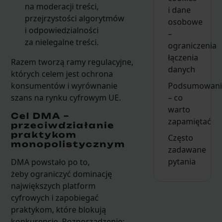
na moderacji treści,
i dane
przejrzystości algorytmów
osobowe
i odpowiedzialności
–
za nielegalne treści.
ograniczenia
łączenia
Razem tworzą ramy regulacyjne,
danych
których celem jest ochrona
Podsumowani
konsumentów i wyrównanie
– co
szans na rynku cyfrowym UE.
warto
Cel DMA –
zapamiętać
przeciwdziałanie
praktykom
Często
monopolistycznym
zadawane
pytania
DMA powstało po to,
żeby ograniczyć dominację
największych platform
cyfrowych i zapobiegać
praktykom, które blokują
konkurencję. Rozporządzenie: