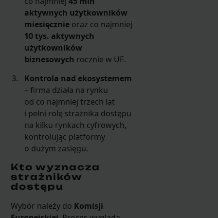
co najmniej
45 mln
aktywnych użytkowników
miesięcznie
oraz co najmniej
10 tys. aktywnych
użytkowników
biznesowych
rocznie w UE.
Kontrola nad ekosystemem
– firma działa na rynku
od co najmniej trzech lat
i pełni rolę strażnika dostępu
na kilku rynkach cyfrowych,
kontrolując platformy
o dużym zasięgu.
Kto wyznacza
strażników
dostępu
Wybór należy do
Komisji
Europejskiej
. Proces wygląda