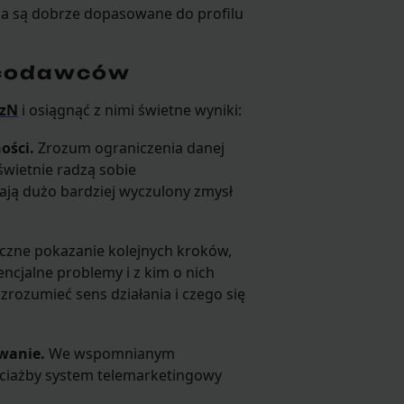
nia są dobrze dopasowane do profilu
acodawców
OzN
i osiągnąć z nimi świetne wyniki:
ości.
Zrozum ograniczenia danej
świetnie radzą sobie
mają dużo bardziej wyczulony zmysł
iczne pokazanie kolejnych kroków,
encjalne problemy i z kim o nich
rozumieć sens działania i czego się
wanie.
We wspomnianym
ociażby system telemarketingowy