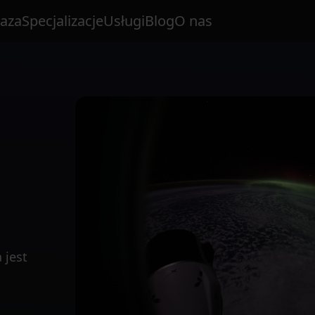
aza
Specjalizacje
Usługi
Blog
O nas
 jest