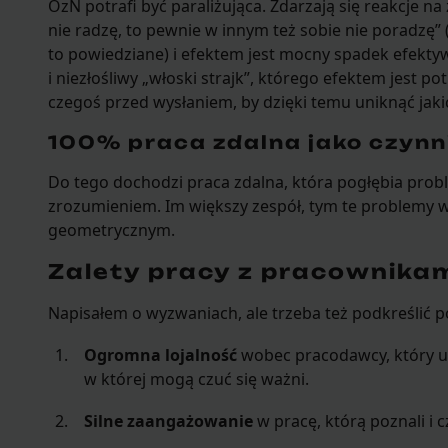
OzN potrafi być paraliżująca. Zdarzają się reakcje na
nie radzę, to pewnie w innym też sobie nie poradzę” 
to powiedziane) i efektem jest mocny spadek efektyw
i niezłośliwy „włoski strajk”, którego efektem jest p
czegoś przed wysłaniem, by dzięki temu uniknąć jak
100% praca zdalna jako czynn
Do tego dochodzi praca zdalna, która pogłębia pro
zrozumieniem. Im większy zespół, tym te problemy w
geometrycznym.
Zalety pracy z pracownika
Napisałem o wyzwaniach, ale trzeba też podkreślić p
Ogromna lojalność
wobec pracodawcy, który u
w której mogą czuć się ważni.
Silne zaangażowanie
w pracę, którą poznali i c