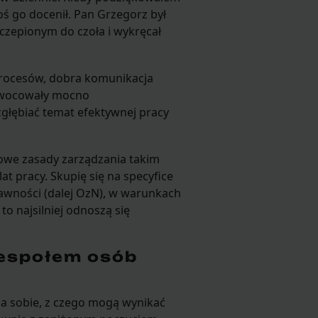
oś go docenił. Pan Grzegorz był
czepionym do czoła i wykręcał
procesów, dobra komunikacja
aowocowały mocno
zgłębiać temat efektywnej pracy
owe zasady zarządzania takim
at pracy. Skupię się na specyfice
awności (dalej OzN), w warunkach
to najsilniej odnoszą się
espołem osób
a sobie, z czego mogą wynikać