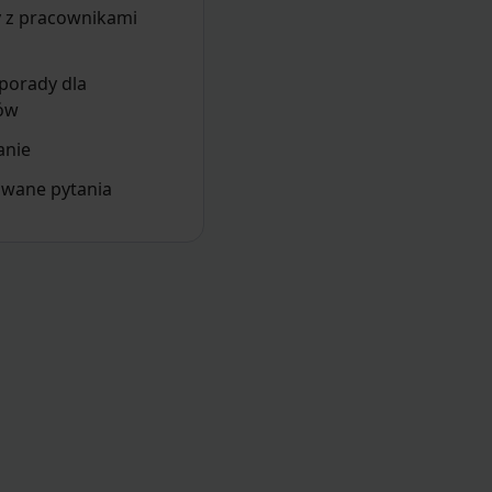
y z pracownikami
porady dla
ów
nie
awane pytania