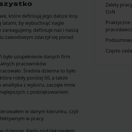
szystko
Zalety prac
OzN
 które definiują jego dalsze losy.
Praktyczne 
ą latami, by wybuchnąć nagle
pracodawc
 zareagujemy, definiuje nas i naszą
ciu zawodowym zdarzył się ponad
Podsumowa
Często zad
 było uzupełnienie danych firm
zdalnych pracowników
racowało. Średnia dzienna to było
tóre robiły poniżej 50, a także
o analityka z wyboru, zaczęła mnie
najlepszych z podziękowaniem
ierowałem w danym kierunku, czyli
efektywnym w pracy.
ów dziennie. Kiedy podziękowałem