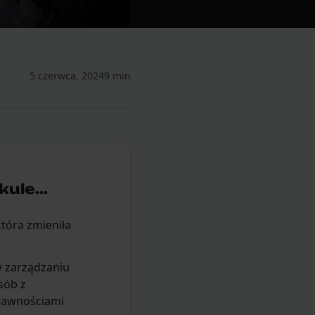
5 czerwca, 2024
9 min
ule...
tóra zmieniła
 zarządzaniu
sób z
rawnościami