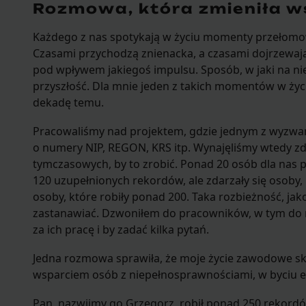
Rozmowa, która zmieniła w
Każdego z nas spotykają w życiu momenty przełomowe,
Czasami przychodzą znienacka, a czasami dojrzewaj
pod wpływem jakiegoś impulsu. Sposób, w jaki na nie
przyszłość. Dla mnie jeden z takich momentów w ży
dekadę temu.
Pracowaliśmy nad projektem, gdzie jednym z wyzwań
o numery NIP, REGON, KRS itp. Wynajęliśmy wtedy 
tymczasowych, by to zrobić. Ponad 20 osób dla nas p
120 uzupełnionych rekordów, ale zdarzały się osoby, k
osoby, które robiły ponad 200. Taka rozbieżność, jak
zastanawiać. Dzwoniłem do pracowników, w tym do 
za ich pracę i by zadać kilka pytań.
Jedna rozmowa sprawiła, że moje życie zawodowe sk
wsparciem osób z niepełnosprawnościami, w byciu 
Pan, nazwijmy go Grzegorz, robił ponad 250 rekord