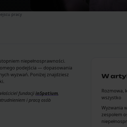
ejscu pracy
 stopniem niepełnosprawności.
omego podejścia — dopasowania
nych wyzwań. Poniżej znajdziesz
W artyk
i.
Rozmowa, k
 właściciel fundacji
inSpatium
,
wszystko
trudnieniem i pracą osób
Wyzwania w
zespołem o
niepełnosp