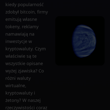
kiedy popularność
zdobył bitcoin, firmy
emitują własne
tokeny, reklamy
namawiają na
inwestycje w
kryptowaluty. Czym
właściwie są te
wszystkie opisane
wyżej zjawiska? Co
różni waluty
wirtualne,
kryptowaluty i
żetony? W naszej
rzeczywistości coraz