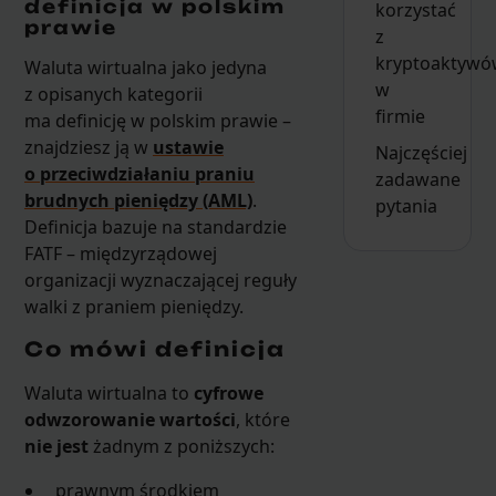
definicja w polskim
korzystać
prawie
z
kryptoaktywó
Waluta wirtualna jako jedyna
w
z opisanych kategorii
firmie
ma definicję w polskim prawie –
znajdziesz ją w
ustawie
Najczęściej
o przeciwdziałaniu praniu
zadawane
brudnych pieniędzy (AML)
.
pytania
Definicja bazuje na standardzie
FATF – międzyrządowej
organizacji wyznaczającej reguły
walki z praniem pieniędzy.
Co mówi definicja
Waluta wirtualna to
cyfrowe
odwzorowanie wartości
, które
nie jest
żadnym z poniższych:
prawnym środkiem