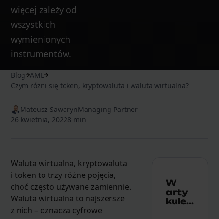
więcej zależy od
wszystkich
wymienionych
instrumentów.
Blog
AML
Czym różni się token, kryptowaluta i waluta wirtualna?
Mateusz Sawaryn
Managing Partner
26 kwietnia, 2022
8 min
Waluta wirtualna, kryptowaluta
i token to trzy różne pojęcia,
W
choć często używane zamiennie.
arty
Waluta wirtualna to najszersze
kule...
z nich – oznacza cyfrowe