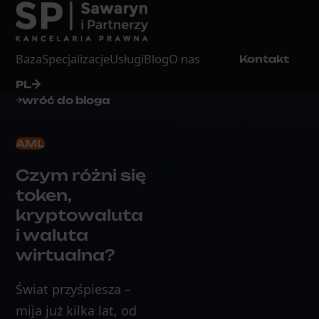
Baza
Specjalizacje
Usługi
Blog
O nas
Kontakt
PL
wróć do bloga
AML
Czym różni się
token,
kryptowaluta
i waluta
wirtualna?
Świat przyśpiesza –
mija już kilka lat, od