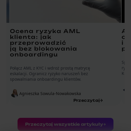
Ocena ryzyka AML
AM
klienta: jak
ob
przeprowadzić
i 
ją bez blokowania
po
onboardingu
Spra
ryzy
Połącz AML z KYC i wdroż prostą matrycę
Konk
eskalacji. Ogranicz ryzyko naruszeń bez
spowalniania onboardingu klientów.
Agnieszka Sowula-Nowakowska
Przeczytaj
Przeczytaj wszystkie artykuły