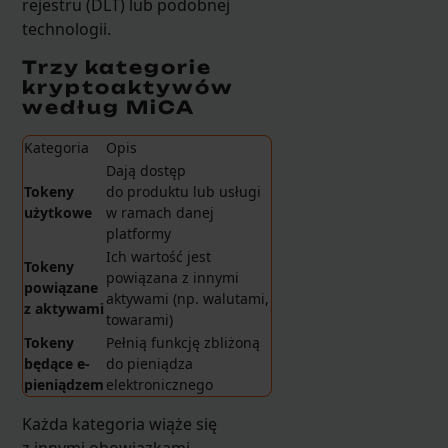
rejestru (DLT) lub podobnej
technologii.
Trzy kategorie
kryptoaktywów
według MiCA
Kategoria
Opis
Dają dostęp
Tokeny
do produktu lub usługi
użytkowe
w ramach danej
platformy
Ich wartość jest
Tokeny
powiązana z innymi
powiązane
aktywami (np. walutami,
z aktywami
towarami)
Tokeny
Pełnią funkcję zbliżoną
będące e-
do pieniądza
pieniądzem
elektronicznego
Każda kategoria wiąże się
z innymi obowiązkami –