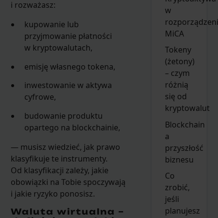
i rozważasz:
w
rozporządzen
kupowanie lub
MiCA
przyjmowanie płatności
w kryptowalutach,
Tokeny
(żetony)
emisję własnego tokena,
– czym
różnią
inwestowanie w aktywa
się od
cyfrowe,
kryptowalut
budowanie produktu
Blockchain
opartego na blockchainie,
a
— musisz wiedzieć, jak prawo
przyszłość
klasyfikuje te instrumenty.
biznesu
Od klasyfikacji zależy, jakie
Co
obowiązki na Tobie spoczywają
zrobić,
i jakie ryzyko ponosisz.
jeśli
planujesz
Waluta wirtualna –