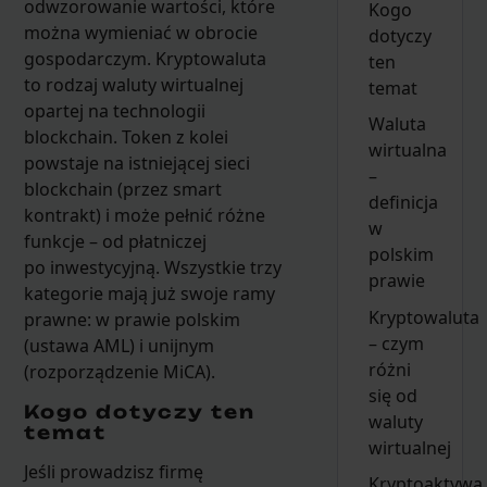
odwzorowanie wartości, które
Kogo
można wymieniać w obrocie
dotyczy
gospodarczym. Kryptowaluta
ten
to rodzaj waluty wirtualnej
temat
opartej na technologii
Waluta
blockchain. Token z kolei
wirtualna
powstaje na istniejącej sieci
–
blockchain (przez smart
definicja
kontrakt) i może pełnić różne
w
funkcje – od płatniczej
polskim
po inwestycyjną. Wszystkie trzy
prawie
kategorie mają już swoje ramy
Kryptowaluta
prawne: w prawie polskim
– czym
(ustawa AML) i unijnym
różni
(rozporządzenie MiCA).
się od
Kogo dotyczy ten
waluty
temat
wirtualnej
Jeśli prowadzisz firmę
Kryptoaktywa