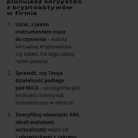
planujesz korzystać
z kryptoaktywów
w firmie
Ustal, z jakim
instrumentem masz
do czynienia
– waluta
wirtualna, kryptowaluta
czy token. Od tego zależy
reżim prawny.
Sprawdź, czy Twoja
działalność podlega
pod MiCA
– szczególnie jeśli
emitujesz tokeny lub
pośredniczysz w obrocie.
Zweryfikuj obowiązki AML
–
obrót walutami
wirtualnymi
wiąże się
z
obowiązkami z zakresu