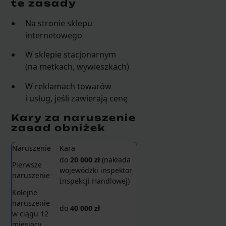
te zasady
Na stronie sklepu
internetowego
W sklepie stacjonarnym
(na metkach, wywieszkach)
W reklamach towarów
i usług, jeśli zawierają cenę
Kary za naruszenie
zasad obniżek
Naruszenie
Kara
do
20 000 zł
(nakłada
Pierwsze
wojewódzki inspektor
naruszenie
Inspekcji Handlowej)
Kolejne
naruszenie
do
40 000 zł
w ciągu 12
miesięcy