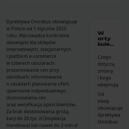
Dyrektywa Omnibus obowiązuje
w Polsce od 1 stycznia 2023
W
roku. Wprowadza konkretne
arty
obowiązki dla sklepów
kule...
internetowych, stacjonarnych
i platform e-commerce
Czego
w czterech obszarach:
dotyczą
prezentowanie cen przy
zmiany
obniżkach, informowanie
i kogo
o zasadach plasowania ofert,
obejmują
ujawnianie indywidualnego
Od
dostosowania cen
kiedy
oraz weryfikacja opinii klientów.
obowiązuje
Za brak dostosowania grożą
dyrektywa
kary do 20 tys. zł (Inspekcja
Omnibus
Handlowa) lub nawet do 2 mln zł