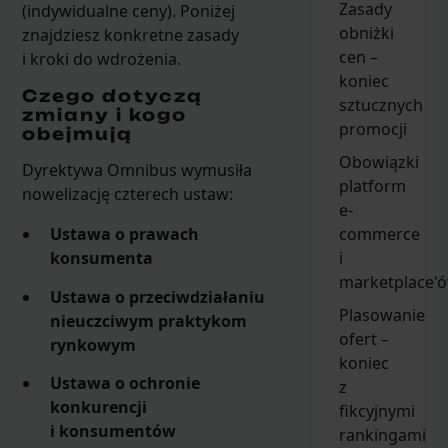
Zasady
(indywidualne ceny). Poniżej
obniżki
znajdziesz konkretne zasady
cen –
i kroki do wdrożenia.
koniec
Czego dotyczą
sztucznych
zmiany i kogo
promocji
obejmują
Obowiązki
Dyrektywa Omnibus wymusiła
platform
nowelizację czterech ustaw:
e-
commerce
Ustawa o prawach
i
konsumenta
marketplace'
Ustawa o przeciwdziałaniu
Plasowanie
nieuczciwym praktykom
ofert –
rynkowym
koniec
Ustawa o ochronie
z
konkurencji
fikcyjnymi
i konsumentów
rankingami