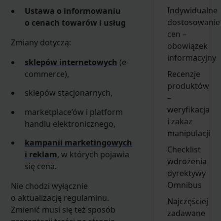
Indywidualne
Ustawa o informowaniu
dostosowanie
o cenach towarów i usług
cen –
Zmiany dotyczą:
obowiązek
informacyjny
sklepów internetowych
(e-
commerce),
Recenzje
produktów
sklepów stacjonarnych,
–
weryfikacja
marketplace’ów i platform
i zakaz
handlu elektronicznego,
manipulacji
kampanii marketingowych
Checklist
i reklam
, w których pojawia
wdrożenia
się cena.
dyrektywy
Omnibus
Nie chodzi wyłącznie
o aktualizację regulaminu.
Najczęściej
Zmienić musi się też sposób
zadawane