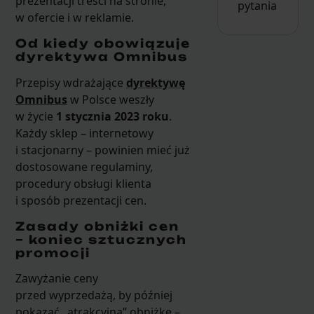
prezentacji treści na stronie,
pytania
w ofercie i w reklamie.
Od kiedy obowiązuje
dyrektywa Omnibus
Przepisy wdrażające
dyrektywę
Omnibus
w Polsce weszły
w życie
1 stycznia 2023 roku
.
Każdy sklep – internetowy
i stacjonarny – powinien mieć już
dostosowane regulaminy,
procedury obsługi klienta
i sposób prezentacji cen.
Zasady obniżki cen
– koniec sztucznych
promocji
Zawyżanie ceny
przed wyprzedażą, by później
pokazać „atrakcyjną” obniżkę –