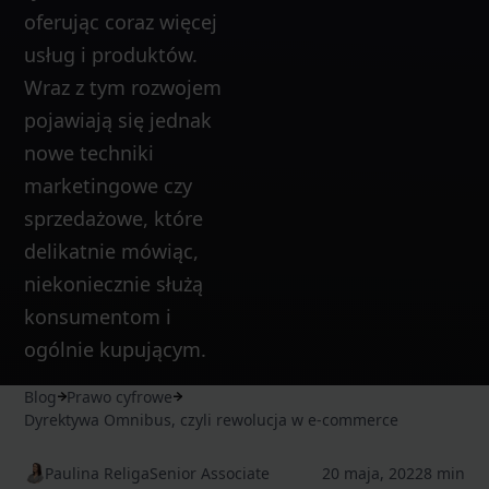
oferując coraz więcej
usług i produktów.
Wraz z tym rozwojem
pojawiają się jednak
nowe techniki
marketingowe czy
sprzedażowe, które
delikatnie mówiąc,
niekoniecznie służą
konsumentom i
ogólnie kupującym.
Blog
Prawo cyfrowe
Dyrektywa Omnibus, czyli rewolucja w e-commerce
Paulina Religa
Senior Associate
20 maja, 2022
8 min