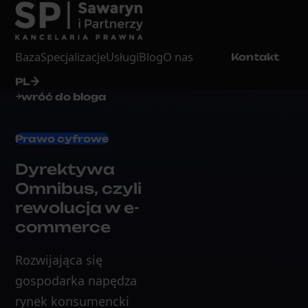
Baza
Specjalizacje
Usługi
Blog
O nas
Kontakt
PL
wróć do bloga
Prawo cyfrowe
Dyrektywa
Omnibus, czyli
rewolucja w e-
commerce
Rozwijająca się
gospodarka napędza
rynek konsumencki