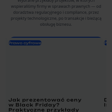
Wybrane przykłady projektów, w których
wspieraliśmy firmy w sprawach prawnych — od
doradztwa regulacyjnego i compliance, przez
projekty technologiczne, po transakcje i bieżącą
obsługę biznesu.
Prawo cyfrowe
Pra
Jak prezentować ceny
DS
w Black Friday?
In
Praktyczne przykłady