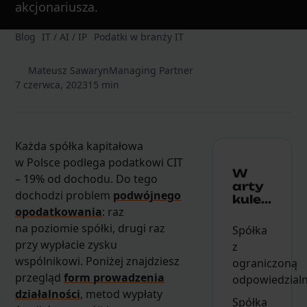
akcjonariusza.
Blog
IT / AI / IP
Podatki w branży IT
Mateusz Sawaryn
Managing Partner
7 czerwca, 2023
15 min
Każda spółka kapitałowa
w Polsce podlega podatkowi CIT
W
– 19% od dochodu. Do tego
arty
dochodzi problem
podwójnego
kule...
opodatkowania
: raz
na poziomie spółki, drugi raz
Spółka
przy wypłacie zysku
z
wspólnikowi. Poniżej znajdziesz
ograniczoną
przegląd
form prowadzenia
odpowiedzialn
działalności
, metod wypłaty
Spółka