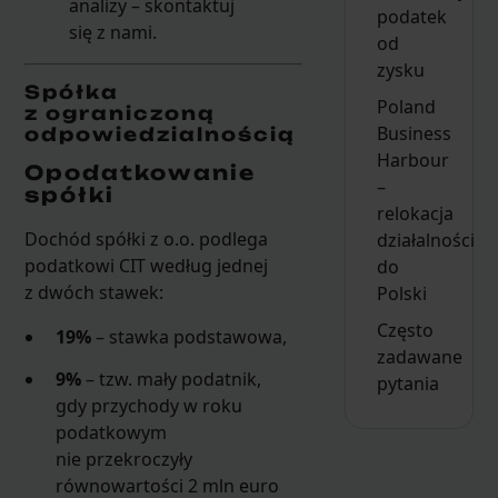
analizy – skontaktuj
podatek
się z nami.
od
zysku
Spółka
Poland
z ograniczoną
Business
odpowiedzialnością
Harbour
Opodatkowanie
–
spółki
relokacja
Dochód spółki z o.o. podlega
działalności
podatkowi CIT według jednej
do
z dwóch stawek:
Polski
Często
19%
– stawka podstawowa,
zadawane
9%
– tzw. mały podatnik,
pytania
gdy przychody w roku
podatkowym
nie przekroczyły
równowartości 2 mln euro