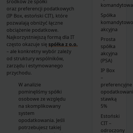
środków ze spółki
komandytowa
oraz preferencji podatkowych
Spółka
(IP Box, estoński CIT), które
komandytowo
pozwalają obniżyć łączne
akcyjna
obciążenie podatkowe.
Najkorzystniejszą formą dla IT
Prosta
często okazuje się
spółka z o.o.
spółka
– ale konkretny wybór zależy
akcyjna
od struktury wspólników,
(PSA)
zarządu i estymowanego
IP Box
przychodu.
–
W analizie
preferencyjne
pominęliśmy spółki
opodatkowan
osobowe ze względu
stawką
na skomplikowany
5%
system
Estoński
opodatkowania. Jeśli
CIT –
potrzebujesz takiej
odroczony