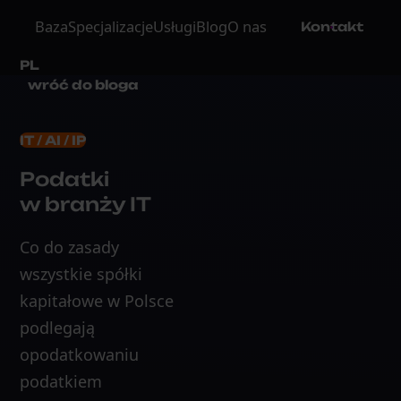
Baza
Specjalizacje
Usługi
Blog
O nas
Kontakt
PL
wróć do bloga
IT / AI / IP
Podatki
w branży IT
Co do zasady
wszystkie spółki
kapitałowe w Polsce
podlegają
opodatkowaniu
podatkiem