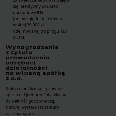
za świadczenia powtarzające
się: efektywny podatek
dochodowy
9%
(po uwzględnieniu kwoty
wolnej 30 000 zł
odejmowanej od progu 120
000 zł).
Wynagrodzenie
z tytułu
prowadzenia
odrębnej
działalności
na własną spółkę
z o.o.
Kolejna możliwość – prowadzisz
sp. z o.o. i jednocześnie własną
działalność gospodarczą,
z której wystawiasz faktury
na rzecz spółki.