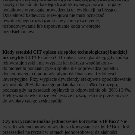
koszty i dochód do każdego kwalifikowanego prawa – organy
podatkowe wymagają prowadzenia tej ewidencji na bieżąco.
Działalność badawczo-rozwojowa nie musi oznaczać
rewolucyjnego rozwiązania – wystarczy tworzenie,
rozbudowywanie lub usprawnianie kodu w obrębie
przedsiębiorstwa.
Kiedy estoński CIT opłaca się spółce technologicznej bardziej
niż zwykły CIT?
Estoński CIT opłaca się najbardziej, gdy spółka
reinwestuje zyski i nie wypłaca ich od razu wspólnikom –
do momentu podziału zysku spółka nie odprowadza podatku
dochodowego, co poprawia płynność finansową i zdolności
inwestycyjne. Przy wypłacie dywidendy efektywne opodatkowanie
wynosi ok. 20% dla małego podatnika i ok. 25% dla dużego,
podczas gdy na zasadach ogólnych to odpowiednio ok. 26% i 34%.
Efektywna stawka może być jeszcze niższa, jeśli nie przeznaczysz
do wypłaty całego zysku spółki.
Czy na ryczałcie można jednocześnie korzystać z IP Box?
Nie –
ryczałt ewidencjonowany wyklucza korzystanie z ulgi IP Box. Jeśli
przeszedłeś na ryczałt w ramach jednoosobowej działalności