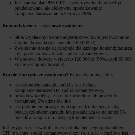
Jeśli spółka płaci
9% CIT
– część dywidendy może być
opodatkowana, ale efektywne opodatkowanie
komplementariusza nie przekroczy
19%
.
Komandytariusz – częściowe zwolnienie
50%
wypłaconych komandytariuszowi kwot jest zwolnione
z opodatkowania (maksymalnie 60 000 zł).
Zwolnienie stosuje się odrębnie dla każdego komandytariusza
i dla przychodów z każdej spółki komandytowej.
W praktyce dotyczy wypłat do 120 000 zł (50%, czyli 60 000
zł, nie jest opodatkowane).
Kto nie skorzysta ze zwolnienia?
Komandytariusz, który:
jest członkiem zarządu spółki z o.o. będącej
komplementariuszem tej spółki komandytowej,
posiada w takiej sp. z o.o. bezpośrednio lub pośrednio
co najmniej 5% udziałów, lub
jest podmiotem powiązanym (np. małżonkiem) z osobą
będącą członkiem zarządu lub posiadającą co najmniej 5%
udziałów w sp. z o.o. będącej komplementariuszem.
Jeśli wypłata zysków trafia do wspólnika będącego podatnikiem
CIT (np. innej spółki komandytowej czy sp. z o.o.) – możliwe jest