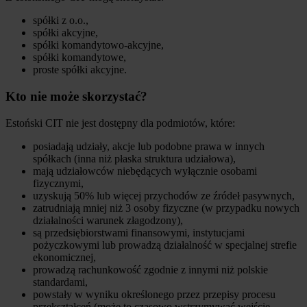
spółki z o.o.,
spółki akcyjne,
spółki komandytowo-akcyjne,
spółki komandytowe,
proste spółki akcyjne.
Kto nie może skorzystać?
Estoński CIT nie jest dostępny dla podmiotów, które:
posiadają udziały, akcje lub podobne prawa w innych
spółkach (inna niż płaska struktura udziałowa),
mają udziałowców niebędących wyłącznie osobami
fizycznymi,
uzyskują 50% lub więcej przychodów ze źródeł pasywnych,
zatrudniają mniej niż 3 osoby fizyczne (w przypadku nowych
działalności warunek złagodzony),
są przedsiębiorstwami finansowymi, instytucjami
pożyczkowymi lub prowadzą działalność w specjalnej strefie
ekonomicznej,
prowadzą rachunkowość zgodnie z innymi niż polskie
standardami,
powstały w wyniku określonego przez przepisy procesu
przekształceń (może to czasowo wstrzymywać wejście