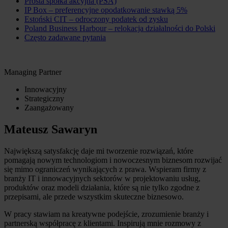
Prosta spółka akcyjna (PSA)
IP Box – preferencyjne opodatkowanie stawką 5%
Estoński CIT – odroczony podatek od zysku
Poland Business Harbour – relokacja działalności do Polski
Często zadawane pytania
Managing Partner
Innowacyjny
Strategiczny
Zaangażowany
Mateusz Sawaryn
Największą satysfakcję daje mi tworzenie rozwiązań, które
pomagają nowym technologiom i nowoczesnym biznesom rozwijać
się mimo ograniczeń wynikających z prawa. Wspieram firmy z
branży IT i innowacyjnych sektorów w projektowaniu usług,
produktów oraz modeli działania, które są nie tylko zgodne z
przepisami, ale przede wszystkim skuteczne biznesowo.
W pracy stawiam na kreatywne podejście, zrozumienie branży i
partnerską współpracę z klientami. Inspirują mnie rozmowy z