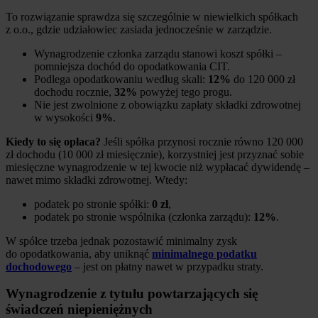
To rozwiązanie sprawdza się szczególnie w niewielkich spółkach
z o.o., gdzie udziałowiec zasiada jednocześnie w zarządzie.
Wynagrodzenie członka zarządu stanowi koszt spółki –
pomniejsza dochód do opodatkowania CIT.
Podlega opodatkowaniu według skali:
12%
do 120 000 zł
dochodu rocznie,
32%
powyżej tego progu.
Nie jest zwolnione z obowiązku zapłaty składki zdrowotnej
w wysokości
9%
.
Kiedy to się opłaca?
Jeśli spółka przynosi rocznie równo 120 000
zł dochodu (10 000 zł miesięcznie), korzystniej jest przyznać sobie
miesięczne wynagrodzenie w tej kwocie niż wypłacać dywidendę –
nawet mimo składki zdrowotnej. Wtedy:
podatek po stronie spółki:
0 zł
,
podatek po stronie wspólnika (członka zarządu):
12%
.
W spółce trzeba jednak pozostawić minimalny zysk
do opodatkowania, aby uniknąć
minimalnego podatku
dochodowego
– jest on płatny nawet w przypadku straty.
Wynagrodzenie z tytułu powtarzających się
świadczeń niepieniężnych