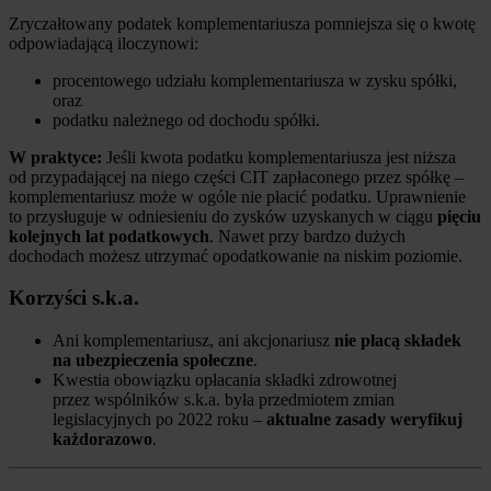
Zryczałtowany podatek komplementariusza pomniejsza się o kwotę
odpowiadającą iloczynowi:
procentowego udziału komplementariusza w zysku spółki,
oraz
podatku należnego od dochodu spółki.
W praktyce:
Jeśli kwota podatku komplementariusza jest niższa
od przypadającej na niego części CIT zapłaconego przez spółkę –
komplementariusz może w ogóle nie płacić podatku. Uprawnienie
to przysługuje w odniesieniu do zysków uzyskanych w ciągu
pięciu
kolejnych lat podatkowych
. Nawet przy bardzo dużych
dochodach możesz utrzymać opodatkowanie na niskim poziomie.
Korzyści s.k.a.
Ani komplementariusz, ani akcjonariusz
nie płacą składek
na ubezpieczenia społeczne
.
Kwestia obowiązku opłacania składki zdrowotnej
przez wspólników s.k.a. była przedmiotem zmian
legislacyjnych po 2022 roku –
aktualne zasady weryfikuj
każdorazowo
.