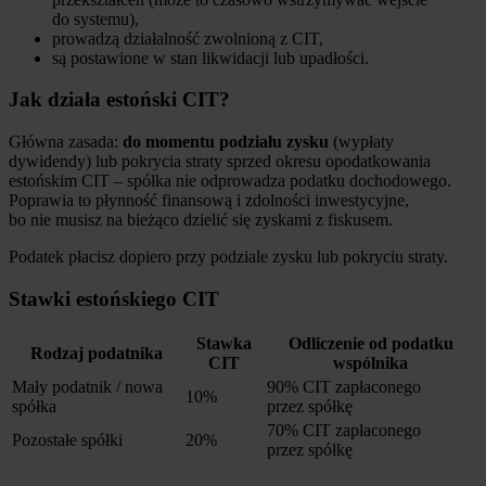
do systemu),
prowadzą działalność zwolnioną z CIT,
są postawione w stan likwidacji lub upadłości.
Jak działa estoński CIT?
Główna zasada:
do momentu podziału zysku
(wypłaty
dywidendy) lub pokrycia straty sprzed okresu opodatkowania
estońskim CIT – spółka nie odprowadza podatku dochodowego.
Poprawia to płynność finansową i zdolności inwestycyjne,
bo nie musisz na bieżąco dzielić się zyskami z fiskusem.
Podatek płacisz dopiero przy podziale zysku lub pokryciu straty.
Stawki estońskiego CIT
Stawka
Odliczenie od podatku
Rodzaj podatnika
CIT
wspólnika
Mały podatnik / nowa
90% CIT zapłaconego
10%
spółka
przez spółkę
70% CIT zapłaconego
Pozostałe spółki
20%
przez spółkę