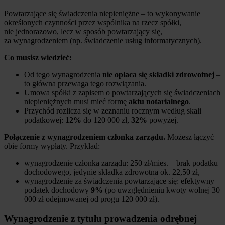
Powtarzające się świadczenia niepieniężne – to wykonywanie
określonych czynności przez wspólnika na rzecz spółki,
nie jednorazowo, lecz w sposób powtarzający się,
za wynagrodzeniem (np. świadczenie usług informatycznych).
Co musisz wiedzieć:
Od tego wynagrodzenia
nie opłaca się składki zdrowotnej
–
to główna przewaga tego rozwiązania.
Umowa spółki z zapisem o powtarzających się świadczeniach
niepieniężnych musi mieć formę
aktu notarialnego
.
Przychód rozlicza się w zeznaniu rocznym według skali
podatkowej:
12%
do 120 000 zł,
32%
powyżej.
Połączenie z wynagrodzeniem członka zarządu.
Możesz łączyć
obie formy wypłaty. Przykład:
wynagrodzenie członka zarządu: 250 zł/mies. – brak podatku
dochodowego, jedynie składka zdrowotna ok. 22,50 zł,
wynagrodzenie za świadczenia powtarzające się: efektywny
podatek dochodowy
9%
(po uwzględnieniu kwoty wolnej 30
000 zł odejmowanej od progu 120 000 zł).
Wynagrodzenie z tytułu prowadzenia odrębnej