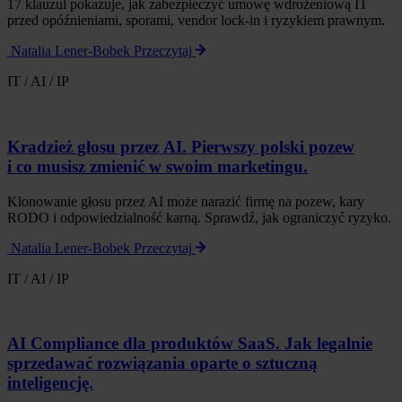
17 klauzul pokazuje, jak zabezpieczyć umowę wdrożeniową IT
przed opóźnieniami, sporami, vendor lock-in i ryzykiem prawnym.
Natalia Lener-Bobek
Przeczytaj
IT / AI / IP
Kradzież głosu przez AI. Pierwszy polski pozew
i co musisz zmienić w swoim marketingu.
Klonowanie głosu przez AI może narazić firmę na pozew, kary
RODO i odpowiedzialność karną. Sprawdź, jak ograniczyć ryzyko.
Natalia Lener-Bobek
Przeczytaj
IT / AI / IP
AI Compliance dla produktów SaaS. Jak legalnie
sprzedawać rozwiązania oparte o sztuczną
inteligencję.