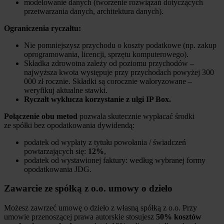
modelowanie danych (tworzenie rozwiązań dotyczących
przetwarzania danych, architektura danych).
Ograniczenia ryczałtu:
Nie pomniejszysz przychodu o koszty podatkowe (np. zakup
oprogramowania, licencji, sprzętu komputerowego).
Składka zdrowotna zależy od poziomu przychodów –
najwyższa kwota występuje przy przychodach powyżej 300
000 zł rocznie. Składki są corocznie waloryzowane –
weryfikuj aktualne stawki.
Ryczałt wyklucza korzystanie z ulgi IP Box.
Połączenie obu metod
pozwala skutecznie wypłacać środki
ze spółki bez opodatkowania dywidendą:
podatek od wypłaty z tytułu powołania / świadczeń
powtarzających się:
12%
,
podatek od wystawionej faktury: według wybranej formy
opodatkowania JDG.
Zawarcie ze spółką z o.o. umowy o dzieło
Możesz zawrzeć umowę o dzieło z własną spółką z o.o. Przy
umowie przenoszącej prawa autorskie stosujesz
50% kosztów