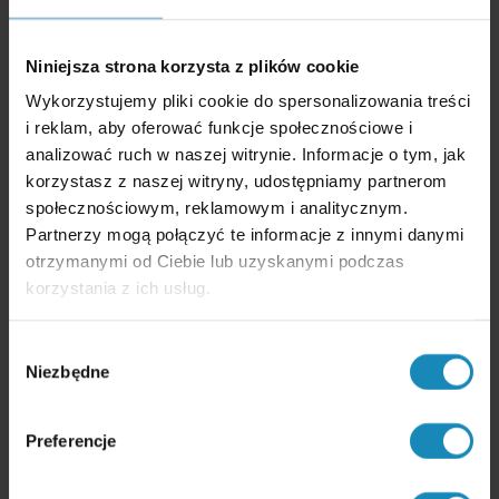
Dotyczy m.in. praw do oprogramowania komputerowego lub kodu
źródłowego.
Niniejsza strona korzysta z plików cookie
Warunki uznania prawa za kwalifikowane
Wykorzystujemy pliki cookie do spersonalizowania treści
i reklam, aby oferować funkcje społecznościowe i
Aby dane prawo kwalifikowało się do IP Box, musi spełniać
trzy
warunki jednocześnie
:
analizować ruch w naszej witrynie. Informacje o tym, jak
korzystasz z naszej witryny, udostępniamy partnerom
Wytworzone, rozwinięte lub ulepszone
przez podatnika
w ramach prowadzonej działalności badawczo-rozwojowej.
społecznościowym, reklamowym i analitycznym.
Podlega ochronie prawnej
na podstawie przepisów
Partnerzy mogą połączyć te informacje z innymi danymi
odrębnych ustaw lub ratyfikowanych umów
otrzymanymi od Ciebie lub uzyskanymi podczas
międzynarodowych (których stroną jest RP lub UE).
Należy do zamkniętego katalogu
praw własności
korzystania z ich usług.
intelektualnej, w tym:
patent,
prawo ochronne na wzór użytkowy,
Wybór
autorskie prawo do programu komputerowego
Niezbędne
zgody
(w praktyce najczęściej wykorzystywane).
Dla kogo jest IP Box?
Preferencje
Podatnicy PIT (jednoosobowa działalność gospodarcza)
oraz podatnicy CIT.