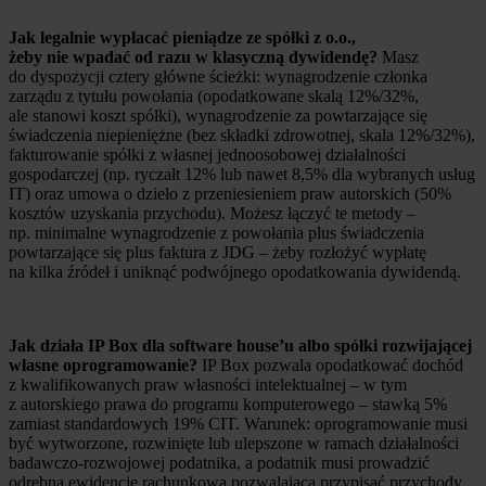
Jak legalnie wypłacać pieniądze ze spółki z o.o.,
żeby nie wpadać od razu w klasyczną dywidendę?
Masz
do dyspozycji cztery główne ścieżki: wynagrodzenie członka
zarządu z tytułu powołania (opodatkowane skalą 12%/32%,
ale stanowi koszt spółki), wynagrodzenie za powtarzające się
świadczenia niepieniężne (bez składki zdrowotnej, skala 12%/32%),
fakturowanie spółki z własnej jednoosobowej działalności
gospodarczej (np. ryczałt 12% lub nawet 8,5% dla wybranych usług
IT) oraz umowa o dzieło z przeniesieniem praw autorskich (50%
kosztów uzyskania przychodu). Możesz łączyć te metody –
np. minimalne wynagrodzenie z powołania plus świadczenia
powtarzające się plus faktura z JDG – żeby rozłożyć wypłatę
na kilka źródeł i uniknąć podwójnego opodatkowania dywidendą.
Jak działa IP Box dla software house’u albo spółki rozwijającej
własne oprogramowanie?
IP Box pozwala opodatkować dochód
z kwalifikowanych praw własności intelektualnej – w tym
z autorskiego prawa do programu komputerowego – stawką 5%
zamiast standardowych 19% CIT. Warunek: oprogramowanie musi
być wytworzone, rozwinięte lub ulepszone w ramach działalności
badawczo-rozwojowej podatnika, a podatnik musi prowadzić
odrębną ewidencję rachunkową pozwalającą przypisać przychody,