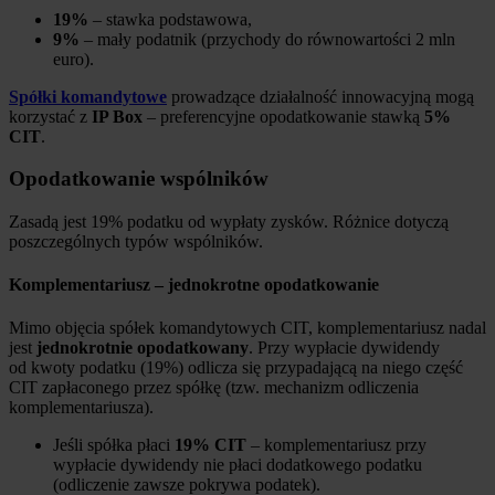
19%
– stawka podstawowa,
9%
– mały podatnik (przychody do równowartości 2 mln
euro).
Spółki komandytowe
prowadzące działalność innowacyjną mogą
korzystać z
IP Box
– preferencyjne opodatkowanie stawką
5%
CIT
.
Opodatkowanie wspólników
Zasadą jest 19% podatku od wypłaty zysków. Różnice dotyczą
poszczególnych typów wspólników.
Komplementariusz – jednokrotne opodatkowanie
Mimo objęcia spółek komandytowych CIT, komplementariusz nadal
jest
jednokrotnie opodatkowany
. Przy wypłacie dywidendy
od kwoty podatku (19%) odlicza się przypadającą na niego część
CIT zapłaconego przez spółkę (tzw. mechanizm odliczenia
komplementariusza).
Jeśli spółka płaci
19% CIT
– komplementariusz przy
wypłacie dywidendy nie płaci dodatkowego podatku
(odliczenie zawsze pokrywa podatek).