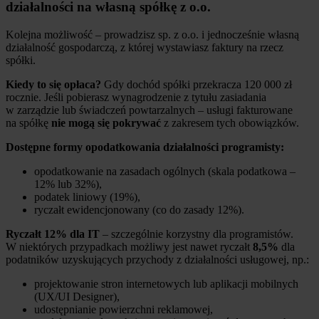
działalności na własną spółkę z o.o.
Kolejna możliwość – prowadzisz sp. z o.o. i jednocześnie własną
działalność gospodarczą, z której wystawiasz faktury na rzecz
spółki.
Kiedy to się opłaca?
Gdy dochód spółki przekracza 120 000 zł
rocznie. Jeśli pobierasz wynagrodzenie z tytułu zasiadania
w zarządzie lub świadczeń powtarzalnych – usługi fakturowane
na spółkę
nie mogą się pokrywać
z zakresem tych obowiązków.
Dostępne formy opodatkowania działalności programisty:
opodatkowanie na zasadach ogólnych (skala podatkowa –
12% lub 32%),
podatek liniowy (19%),
ryczałt ewidencjonowany (co do zasady 12%).
Ryczałt 12% dla IT
– szczególnie korzystny dla programistów.
W niektórych przypadkach możliwy jest nawet ryczałt
8,5%
dla
podatników uzyskujących przychody z działalności usługowej, np.:
projektowanie stron internetowych lub aplikacji mobilnych
(UX/UI Designer),
udostępnianie powierzchni reklamowej,