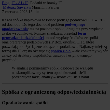
Blog
IT / AI / IP
Podatki w branży IT
Mateusz Sawaryn
Managing Partner
7 czerwca, 2023
15 min
Każda spółka kapitałowa w Polsce podlega podatkowi CIT – 19%
od dochodu. Do tego dochodzi problem
podwójnego
opodatkowania
: raz na poziomie spółki, drugi raz przy wypłacie
zysku wspólnikowi. Poniżej znajdziesz przegląd
form
prowadzenia działalności
, metod wypłaty środków ze spółki
oraz preferencji podatkowych (IP Box, estoński CIT), które
pozwalają obniżyć łączne obciążenie podatkowe. Najkorzystniejszą
formą dla IT często okazuje się
spółka z o.o.
– ale konkretny wybór
zależy od struktury wspólników, zarządu i estymowanego
przychodu.
W analizie pominęliśmy spółki osobowe ze względu
na skomplikowany system opodatkowania. Jeśli
potrzebujesz takiej analizy – skontaktuj się z nami.
Spółka z ograniczoną odpowiedzialnością
Opodatkowanie spółki