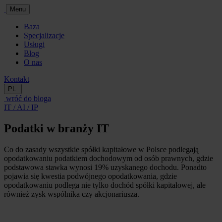
Menu
Baza
Specjalizacje
Usługi
Blog
O nas
Kontakt
PL
wróć do bloga
IT / AI / IP
Podatki w branży IT
Co do zasady wszystkie spółki kapitałowe w Polsce podlegają
opodatkowaniu podatkiem dochodowym od osób prawnych, gdzie
podstawowa stawka wynosi 19% uzyskanego dochodu. Ponadto
pojawia się kwestia podwójnego opodatkowania, gdzie
opodatkowaniu podlega nie tylko dochód spółki kapitałowej, ale
również zysk wspólnika czy akcjonariusza.