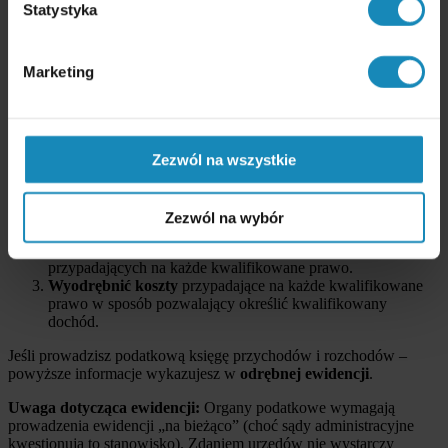
Statystyka
Najczęściej: programiści tworzący oprogramowanie
i sprzedający je wraz z prawami autorskimi innym podmiotom
(software house, klient końcowy).
Ryczałt wyklucza IP Box
– jeśli przeszedłeś na ryczałt,
Marketing
nie skorzystasz z tej ulgi.
Obowiązki podatnika przy IP Box
Zezwól na wszystkie
Aby skorzystać z IP Box, musisz:
Wyodrębnić
każde kwalifikowane prawo własności
intelektualnej w prowadzonej ewidencji rachunkowej.
Zezwól na wybór
Prowadzić ewidencję
zapewniającą ustalenie przychodów,
kosztów uzyskania przychodów i dochodu (straty)
przypadających na każde kwalifikowane prawo.
Wyodrębnić koszty
przypadające na każde kwalifikowane
prawo w sposób pozwalający określić kwalifikowany
dochód.
Jeśli prowadzisz podatkową księgę przychodów i rozchodów –
powyższe informacje wykazujesz w
odrębnej ewidencji
.
Uwaga dotycząca ewidencji:
Organy podatkowe wymagają
prowadzenia ewidencji „na bieżąco” (choć sądy administracyjne
kwestionują to stanowisko). Zdaniem urzędów nie wystarczy