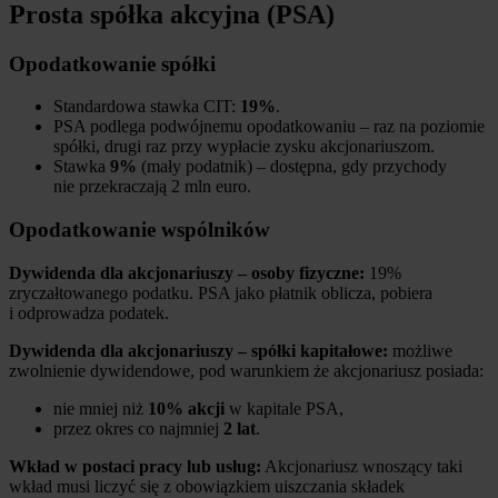
Prosta spółka akcyjna (PSA)
Opodatkowanie spółki
Standardowa stawka CIT:
19%
.
PSA podlega podwójnemu opodatkowaniu – raz na poziomie
spółki, drugi raz przy wypłacie zysku akcjonariuszom.
Stawka
9%
(mały podatnik) – dostępna, gdy przychody
nie przekraczają 2 mln euro.
Opodatkowanie wspólników
Dywidenda dla akcjonariuszy – osoby fizyczne:
19%
zryczałtowanego podatku. PSA jako płatnik oblicza, pobiera
i odprowadza podatek.
Dywidenda dla akcjonariuszy – spółki kapitałowe:
możliwe
zwolnienie dywidendowe, pod warunkiem że akcjonariusz posiada:
nie mniej niż
10% akcji
w kapitale PSA,
przez okres co najmniej
2 lat
.
Wkład w postaci pracy lub usług:
Akcjonariusz wnoszący taki
wkład musi liczyć się z obowiązkiem uiszczania składek