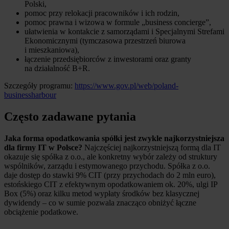
Polski,
pomoc przy relokacji pracowników i ich rodzin,
pomoc prawna i wizowa w formule „business concierge”,
ułatwienia w kontakcie z samorządami i Specjalnymi Strefami
Ekonomicznymi (tymczasowa przestrzeń biurowa
i mieszkaniowa),
łączenie przedsiębiorców z inwestorami oraz granty
na działalność B+R.
Szczegóły programu:
https://www.gov.pl/web/poland-
businessharbour
Często zadawane pytania
Jaka forma opodatkowania spółki jest zwykle najkorzystniejsza
dla firmy IT w Polsce?
Najczęściej najkorzystniejszą formą dla IT
okazuje się spółka z o.o., ale konkretny wybór zależy od struktury
wspólników, zarządu i estymowanego przychodu. Spółka z o.o.
daje dostęp do stawki 9% CIT (przy przychodach do 2 mln euro),
estońskiego CIT z efektywnym opodatkowaniem ok. 20%, ulgi IP
Box (5%) oraz kilku metod wypłaty środków bez klasycznej
dywidendy – co w sumie pozwala znacząco obniżyć łączne
obciążenie podatkowe.