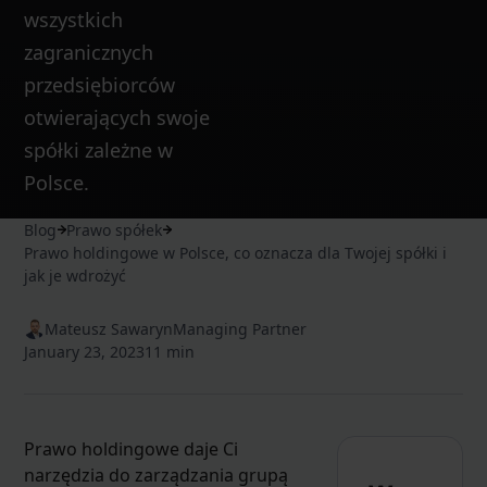
wszystkich
zagranicznych
przedsiębiorców
otwierających swoje
spółki zależne w
Polsce.
Blog
Prawo spółek
Prawo holdingowe w Polsce, co oznacza dla Twojej spółki i
jak je wdrożyć
Mateusz Sawaryn
Managing Partner
January 23, 2023
11 min
Prawo holdingowe daje Ci
narzędzia do zarządzania grupą