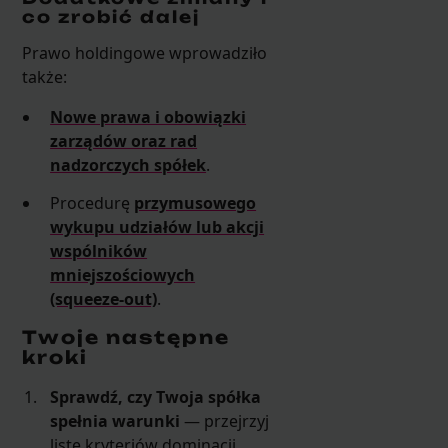
co zrobić dalej
Prawo holdingowe wprowadziło
także:
Nowe prawa i obowiązki
zarządów oraz rad
nadzorczych spółek
.
Procedurę
przymusowego
wykupu udziałów lub akcji
wspólników
mniejszościowych
(squeeze-out)
.
Twoje następne
kroki
Sprawdź, czy Twoja spółka
spełnia warunki
— przejrzyj
listę kryteriów dominacji