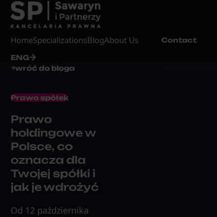
Home
Specializations
Blog
About Us
Contact
ENG
wróć do bloga
Prawo spółek
Prawo
holdingowe w
Polsce, co
oznacza dla
Twojej spółki i
jak je wdrożyć
Od 12 października