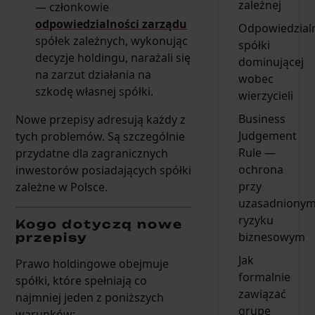
zależnej
— członkowie
odpowiedzialności zarządu
Odpowiedzial
spółek zależnych, wykonując
spółki
decyzje holdingu, narażali się
dominującej
na zarzut działania na
wobec
szkodę własnej spółki.
wierzycieli
Business
Nowe przepisy adresują każdy z
Judgement
tych problemów. Są szczególnie
Rule —
przydatne dla zagranicznych
ochrona
inwestorów posiadających spółki
przy
zależne w Polsce.
uzasadniony
ryzyku
Kogo dotyczą nowe
biznesowym
przepisy
Jak
Prawo holdingowe obejmuje
formalnie
spółki, które spełniają co
zawiązać
najmniej jeden z poniższych
grupę
warunków: