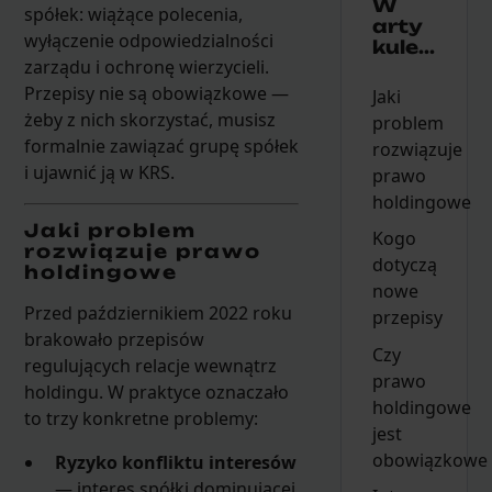
W
spółek: wiążące polecenia,
arty
wyłączenie odpowiedzialności
kule...
zarządu i ochronę wierzycieli.
Przepisy nie są obowiązkowe —
Jaki
żeby z nich skorzystać, musisz
problem
formalnie zawiązać grupę spółek
rozwiązuje
i ujawnić ją w KRS.
prawo
holdingowe
Jaki problem
Kogo
rozwiązuje prawo
dotyczą
holdingowe
nowe
Przed październikiem 2022 roku
przepisy
brakowało przepisów
Czy
regulujących relacje wewnątrz
prawo
holdingu. W praktyce oznaczało
holdingowe
to trzy konkretne problemy:
jest
obowiązkowe
Ryzyko konfliktu interesów
— interes spółki dominującej