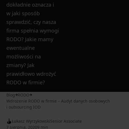
dokładnie oznacza i
w jaki sposób
sprawdzić, czy nasza
firma spełnia wymogi
RODO? Jakie mamy
ewentualne
możliwości na
zmiany? Jak
prawidłowo wdrożyć
RODO w firmie?
Blog
RODO
Wdrożenie RODO w firmie – Audyt danych osobowych
i outsourcing IOD
Łukasz Wyrzykowski
Senior Associate
7 sierpnia, 2020
9 min