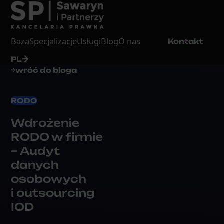
Baza
Specjalizacje
Usługi
Blog
O nas
Kontakt
PL
wróć do bloga
RODO
Wdrożenie
RODO w firmie
– Audyt
danych
osobowych
i outsourcing
IOD