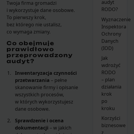
audyt
Twoja firma gromadzi
RODO?
i wykorzystuje dane osobowe.
To pierwszy krok,
Wyznaczenie
bez którego nie ustalisz,
Inspektora
co wymaga zmiany.
Ochrony
Danych
Co obejmuje
(IOD)
prawidłowo
przeprowadzony
Jak
audyt?
wdrożyć
RODO
Inwentaryzacja czynności
– plan
przetwarzania
– pełne
działania
skanowanie firmy i opisanie
krok
wszystkich procesów,
po
w których wykorzystujesz
kroku
dane osobowe.
Korzyści
Sprawdzenie i ocena
biznesowe
dokumentacji
– w jakich
z