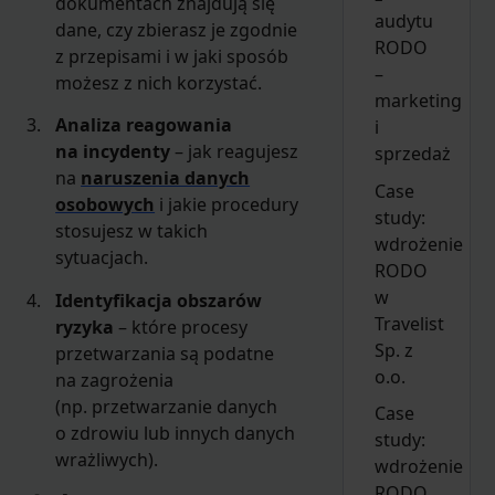
dokumentach znajdują się
audytu
dane, czy zbierasz je zgodnie
RODO
z przepisami i w jaki sposób
–
możesz z nich korzystać.
marketing
Analiza reagowania
i
na incydenty
– jak reagujesz
sprzedaż
na
naruszenia danych
Case
osobowych
i jakie procedury
study:
stosujesz w takich
wdrożenie
sytuacjach.
RODO
w
Identyfikacja obszarów
Travelist
ryzyka
– które procesy
Sp. z
przetwarzania są podatne
o.o.
na zagrożenia
(np. przetwarzanie danych
Case
o zdrowiu lub innych danych
study:
wrażliwych).
wdrożenie
RODO