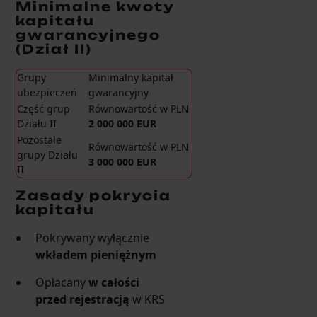
Minimalne kwoty
kapitału
gwarancyjnego
(Dział II)
Grupy
Minimalny kapitał
ubezpieczeń
gwarancyjny
Część grup
Równowartość w PLN
Działu II
2 000 000 EUR
Pozostałe
Równowartość w PLN
grupy Działu
3 000 000 EUR
II
Zasady pokrycia
kapitału
Pokrywany wyłącznie
wkładem pieniężnym
Opłacany
w całości
przed rejestracją
w KRS