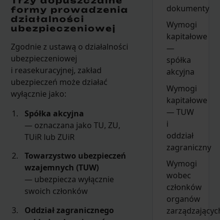
Trzy dopuszczalne
dokumenty
formy prowadzenia
działalności
Wymogi
ubezpieczeniowej
kapitałowe
Zgodnie z ustawą o działalności
—
ubezpieczeniowej
spółka
i reasekuracyjnej, zakład
akcyjna
ubezpieczeń może działać
Wymogi
wyłącznie jako:
kapitałowe
— TUW
Spółka akcyjna
i
— oznaczana jako TU, ZU,
oddział
TUiR lub ZUiR
zagraniczny
Towarzystwo ubezpieczeń
Wymogi
wzajemnych (TUW)
wobec
— ubezpiecza wyłącznie
członków
swoich członków
organów
Oddział zagranicznego
zarządzającyc