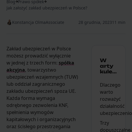
Blog
Prawo spółek
Jak założyć zakład ubezpieczeń w Polsce?
Konstancja Olma
Associate
28 grudnia, 2023
11 min
Zakład ubezpieczeń w Polsce
możesz prowadzić wyłącznie
W
w jednej z trzech form:
spółka
arty
akcyjna
, towarzystwo
kule...
ubezpieczeń wzajemnych (TUW)
lub oddział zagranicznego
Dlaczego
zakładu ubezpieczeń spoza UE.
warto
Każda forma wymaga
rozważyć
odrębnego zezwolenia KNF,
działalność
spełnienia wymogów
ubezpieczeni
kapitałowych i organizacyjnych
Trzy
oraz ścisłego przestrzegania
dopuszczalne