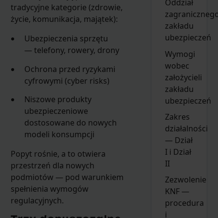
Oddział
tradycyjne kategorie (zdrowie,
zagraniczneg
życie, komunikacja, majątek):
zakładu
ubezpieczeń
Ubezpieczenia sprzętu
— telefony, rowery, drony
Wymogi
wobec
Ochrona przed ryzykami
założycieli
cyfrowymi (cyber risks)
zakładu
Niszowe produkty
ubezpieczeń
ubezpieczeniowe
Zakres
dostosowane do nowych
działalności
modeli konsumpcji
— Dział
I i Dział
Popyt rośnie, a to otwiera
II
przestrzeń dla nowych
podmiotów — pod warunkiem
Zezwolenie
spełnienia wymogów
KNF —
regulacyjnych.
procedura
i