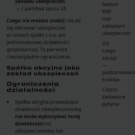
zakładu ubezpieczeń
Nadzór
— z państwa spoza UE
KNF
nad
Czego nie możesz zrobić:
nie da
zakładami
się oferować ubezpieczeń
ubezpieczeń
w ramach spółki z o.o. ani
jednoosobowej działalności
Od
gospodarczej. To pierwsze
czego
i bezwzględne ograniczenie.
zacząć
—
Spółka akcyjna jako
podsumowani
zakład ubezpieczeń
kroków
Ograniczenia
Często
działalności
zadawane
Spółka akcyjna prowadząca
pytania
działalność ubezpieczeniową
nie może wykonywać innej
działalności
niż
ubezpieczeniowa lub