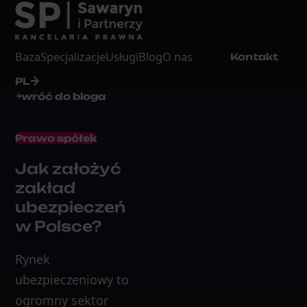
Baza
Specjalizacje
Usługi
Blog
O nas
Kontakt
PL
wróć do bloga
Prawo spółek
Jak założyć
zakład
ubezpieczeń
w Polsce?
Rynek
ubezpieczeniowy to
ogromny sektor