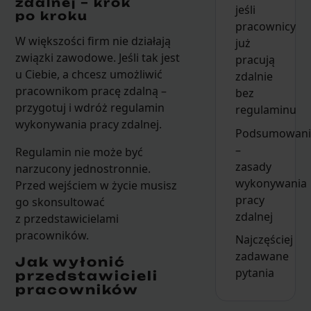
zdalnej – krok
jeśli
po kroku
pracownicy
W większości firm nie działają
już
związki zawodowe. Jeśli tak jest
pracują
u Ciebie, a chcesz umożliwić
zdalnie
pracownikom pracę zdalną –
bez
przygotuj i wdróż regulamin
regulaminu
wykonywania pracy zdalnej.
Podsumowani
–
Regulamin nie może być
zasady
narzucony jednostronnie.
wykonywania
Przed wejściem w życie musisz
pracy
go skonsultować
zdalnej
z przedstawicielami
pracowników.
Najczęściej
zadawane
Jak wyłonić
pytania
przedstawicieli
pracowników