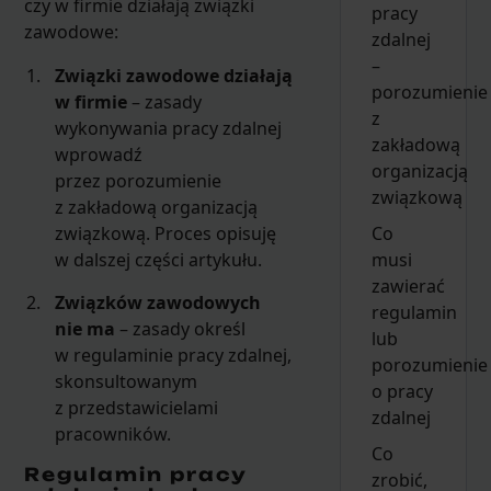
czy w firmie działają związki
pracy
zawodowe:
zdalnej
–
Związki zawodowe działają
porozumienie
w firmie
– zasady
z
wykonywania pracy zdalnej
zakładową
wprowadź
organizacją
przez porozumienie
związkową
z zakładową organizacją
Co
związkową. Proces opisuję
musi
w dalszej części artykułu.
zawierać
Związków zawodowych
regulamin
nie ma
– zasady określ
lub
w regulaminie pracy zdalnej,
porozumienie
skonsultowanym
o pracy
z przedstawicielami
zdalnej
pracowników.
Co
Regulamin pracy
zrobić,