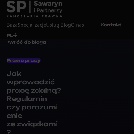
Baza
Specjalizacje
Usługi
Blog
O nas
Kontakt
PL
wróć do bloga
Prawo pracy
Jak
wprowadzić
pracę zdalną?
Regulamin
czy porozumi
enie
ze związkami
?