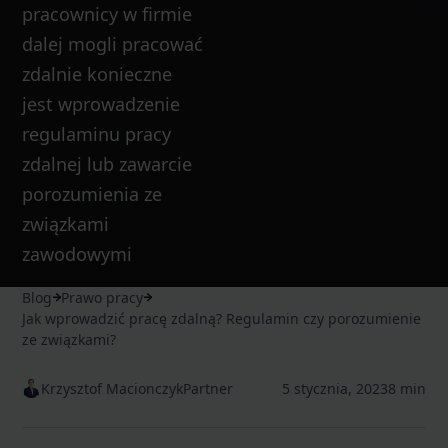
pracownicy w firmie
dalej mogli pracować
zdalnie konieczne
jest wprowadzenie
regulaminu pracy
zdalnej lub zawarcie
porozumienia ze
związkami
zawodowymi
Blog
Prawo pracy
Jak wprowadzić pracę zdalną? Regulamin czy porozumienie
ze związkami?
Krzysztof Macionczyk
Partner
5 stycznia, 2023
8 min