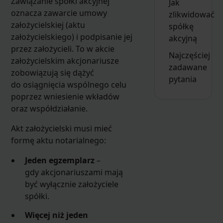
Zawiązanie spółki akcyjnej
Jak
oznacza zawarcie umowy
zlikwidować
założycielskiej (aktu
spółkę
założycielskiego) i podpisanie jej
akcyjną
przez założycieli. To w akcie
Najczęściej
założycielskim akcjonariusze
zadawane
zobowiązują się dążyć
pytania
do osiągnięcia wspólnego celu
poprzez wniesienie wkładów
oraz współdziałanie.
Akt założycielski musi mieć
formę aktu notarialnego:
Jeden egzemplarz
–
gdy akcjonariuszami mają
być wyłącznie założyciele
spółki.
Więcej niż jeden