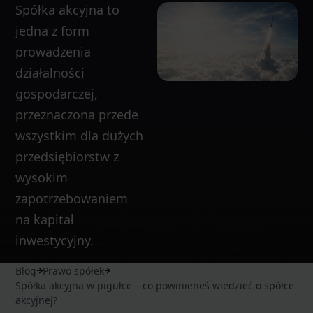
Spółka akcyjna to
jedna z form
prowadzenia
działalności
gospodarczej,
przeznaczona przede
wszystkim dla dużych
przedsiębiorstw z
wysokim
zapotrzebowaniem
na kapitał
inwestycyjny.
Blog
Prawo spółek
Spółka akcyjna w pigułce – co powinieneś wiedzieć o spółce
akcyjnej?