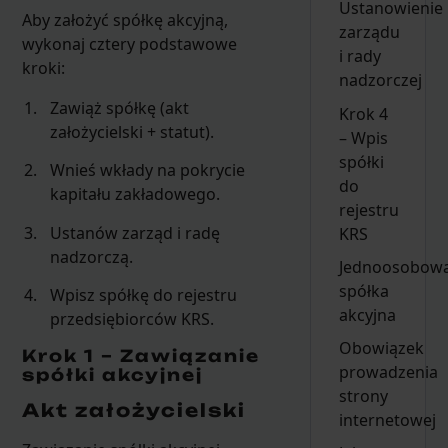
Ustanowienie
Aby założyć spółkę akcyjną,
zarządu
wykonaj cztery podstawowe
i rady
kroki:
nadzorczej
Zawiąż spółkę (akt
Krok 4
założycielski + statut).
– Wpis
spółki
Wnieś wkłady na pokrycie
do
kapitału zakładowego.
rejestru
Ustanów zarząd i radę
KRS
nadzorczą.
Jednoosobow
spółka
Wpisz spółkę do rejestru
akcyjna
przedsiębiorców KRS.
Obowiązek
Krok 1 – Zawiązanie
prowadzenia
spółki akcyjnej
strony
Akt założycielski
internetowej