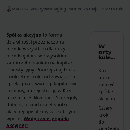
Mateusz Sawaryn
Managing Partner
25 maja, 2023
15 min
Spółka akcyjna
to forma
działalności przeznaczona
W
przede wszystkim dla dużych
arty
przedsiębiorstw z wysokim
kule...
zapotrzebowaniem na kapitał
inwestycyjny. Poniżej znajdziesz
Kto
konkretne kroki: od zawiązania
może
spółki, przez wymogi kapitałowe
założyć
i organy, po rejestrację w KRS
spółkę
oraz proces likwidacji. Szczegóły
akcyjną
dotyczące wad i zalet spółki
Cztery
akcyjnej opisaliśmy w osobnym
kroki
wpisie
„Wady i zalety spółki
do
akcyjnej”
.
założenia