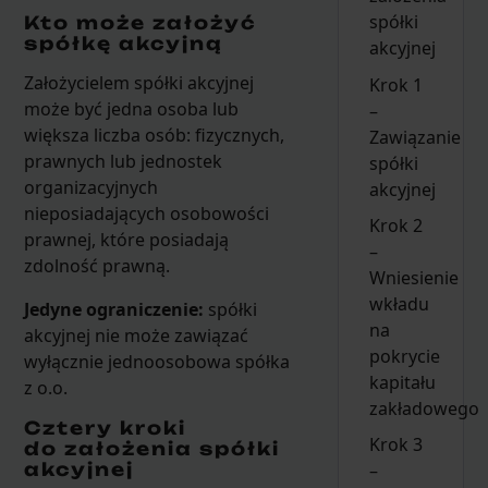
spółki
Kto może założyć
spółkę akcyjną
akcyjnej
Założycielem spółki akcyjnej
Krok 1
może być jedna osoba lub
–
większa liczba osób: fizycznych,
Zawiązanie
prawnych lub jednostek
spółki
organizacyjnych
akcyjnej
nieposiadających osobowości
Krok 2
prawnej, które posiadają
–
zdolność prawną.
Wniesienie
wkładu
Jedyne ograniczenie:
spółki
na
akcyjnej nie może zawiązać
pokrycie
wyłącznie jednoosobowa spółka
kapitału
z o.o.
zakładowego
Cztery kroki
Krok 3
do założenia spółki
–
akcyjnej