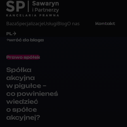
Baza
Specjalizacje
Usługi
Blog
O nas
Kontakt
PL
wróć do bloga
Prawo spółek
Spółka
akcyjna
w pigułce –
co powinieneś
wiedzieć
o spółce
akcyjnej?