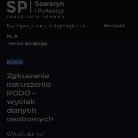
Baza
Specjalizacje
Usługi
Blog
O nas
Kontakt
PL
wróć do bloga
RODO
Zgłoszenie
naruszenia
RODO –
wyciek
danych
osobowych
Wyciek danych