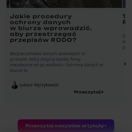
Jakie procedury
10
ochrony danych
RO
w biurze wprowadzić,
aby przestrzegać
Zdar
przepisów RODO?
wyłą
pryw
Bezpieczeństwo danych osobowych to
priorytet, który dotyczy każdej firmy,
niezależnie od jej wielkości. Ochrona danych w
biurze to
Łukasz Wyrzykowski
Przeczytaj
Przeczytaj wszystkie artykuły