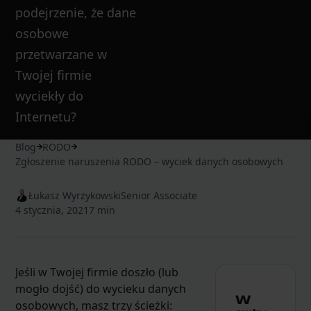
podejrzenie, że dane
osobowe
przetwarzane w
Twojej firmie
wyciekły do
Internetu?
Blog
RODO
Zgłoszenie naruszenia RODO – wyciek danych osobowych
Łukasz Wyrzykowski
Senior Associate
4 stycznia, 2021
7 min
Jeśli w Twojej firmie doszło (lub
mogło dojść) do wycieku danych
W
osobowych, masz trzy ścieżki: