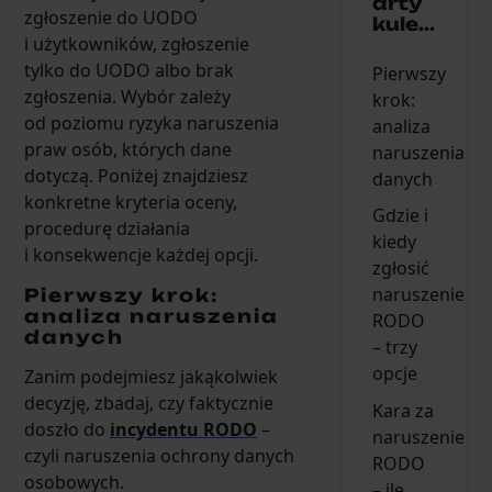
arty
zgłoszenie do UODO
kule...
i użytkowników, zgłoszenie
tylko do UODO albo brak
Pierwszy
zgłoszenia. Wybór zależy
krok:
od poziomu ryzyka naruszenia
analiza
praw osób, których dane
naruszenia
dotyczą. Poniżej znajdziesz
danych
konkretne kryteria oceny,
Gdzie i
procedurę działania
kiedy
i konsekwencje każdej opcji.
zgłosić
naruszenie
Pierwszy krok:
analiza naruszenia
RODO
danych
– trzy
opcje
Zanim podejmiesz jakąkolwiek
decyzję, zbadaj, czy faktycznie
Kara za
doszło do
incydentu RODO
–
naruszenie
czyli naruszenia ochrony danych
RODO
osobowych.
– ile