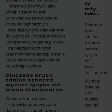
wycieku danych osobowych
W
i informacji poufnych. Jako
arty
administrator danych
kule...
odpowiadasz za wdrożenie
środków technicznych
Dlaczego
i organizacyjnych adekwatnych
praca
do zagrożeń. Poniżej znajdziesz
zdalna
konkretne wymagania prawne,
oznacza
listę najczęstszych ryzyk
wyższe
oraz minimalne zabezpieczenia,
ryzyko
które warto wdrożyć – zanim
niż
pojawi się incydent.
praca
stacjonarna
Dlaczego praca
zdalna oznacza
Wymogi
wyższe ryzyko niż
prawne
praca stacjonarna
– co
W biurze kontrolujesz
musisz
środowisko przetwarzania
spełnić
danych: sieć, sprzęt, fizyczny