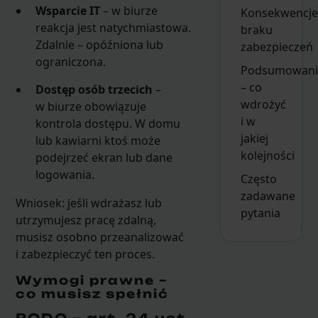
Wsparcie IT
– w biurze
Konsekwencje
reakcja jest natychmiastowa.
braku
Zdalnie – opóźniona lub
zabezpieczeń
ograniczona.
Podsumowani
– co
Dostęp osób trzecich
–
wdrożyć
w biurze obowiązuje
i w
kontrola dostępu. W domu
jakiej
lub kawiarni ktoś może
kolejności
podejrzeć ekran lub dane
logowania.
Często
zadawane
Wniosek: jeśli wdrażasz lub
pytania
utrzymujesz pracę zdalną,
musisz osobno przeanalizować
i zabezpieczyć ten proces.
Wymogi prawne –
co musisz spełnić