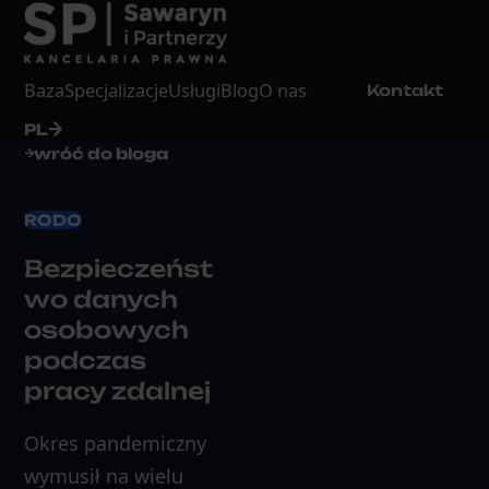
Baza
Specjalizacje
Usługi
Blog
O nas
Kontakt
PL
wróć do bloga
RODO
Bezpieczeńst
wo danych
osobowych
podczas
pracy zdalnej
Okres pandemiczny
wymusił na wielu