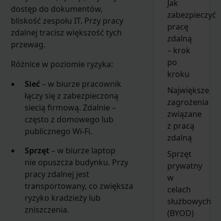
Jak
dostęp do dokumentów,
zabezpieczyć
bliskość zespołu IT. Przy pracy
pracę
zdalnej tracisz większość tych
zdalną
przewag.
– krok
po
Różnice w poziomie ryzyka:
kroku
Sieć
– w biurze pracownik
Największe
łączy się z zabezpieczoną
zagrożenia
siecią firmową. Zdalnie –
związane
często z domowego lub
z pracą
publicznego Wi-Fi.
zdalną
Sprzęt
– w biurze laptop
Sprzęt
nie opuszcza budynku. Przy
prywatny
pracy zdalnej jest
w
transportowany, co zwiększa
celach
ryzyko kradzieży lub
służbowych
zniszczenia.
(BYOD)