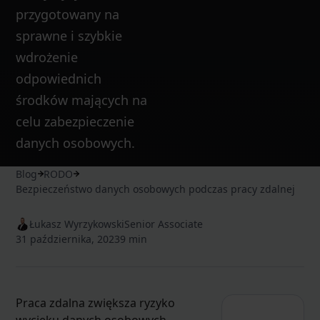
przygotowany na
sprawne i szybkie
wdrożenie
odpowiednich
środków mających na
celu zabezpieczenie
danych osobowych.
Blog
RODO
Bezpieczeństwo danych osobowych podczas pracy zdalnej
Łukasz Wyrzykowski
Senior Associate
31 października, 2023
9 min
Praca zdalna zwiększa ryzyko