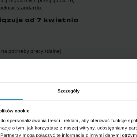
ją regularnych przeglądów. To,
pełniać standardu.
iązuje od 7 kwietnia
na potrzeby pracy zdalnej
ie
, że zapoznał się z procedurami
wy do egzekwowania zasad
Szczegóły
lną – krok
 plików cookie
do spersonalizowania treści i reklam, aby oferować funkcje sp
ormacje o tym, jak korzystasz z naszej witryny, udostępniamy p
nij od analizy, potem dobierz środki.
Partnerzy mogą połączyć te informacje z innymi danymi otrzym