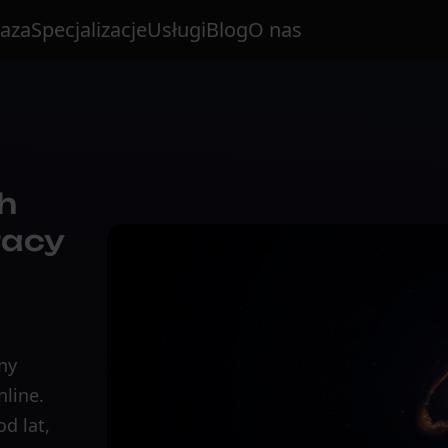
aza
Specjalizacje
Usługi
Blog
O nas
h
racy
ny
nline.
d lat,