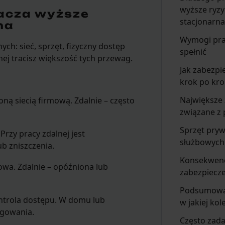
wyższe ryzy
nacza wyższe
stacjonarn
na
Wymogi pra
ch: sieć, sprzęt, fizyczny dostęp
spełnić
nej tracisz większość tych przewag.
Jak zabezpi
krok po kr
Największe
oną siecią firmową. Zdalnie – często
związane z 
Sprzęt pryw
Przy pracy zdalnej jest
służbowych
b zniszczenia.
Konsekwenc
owa. Zdalnie – opóźniona lub
zabezpiecz
Podsumowan
ntrola dostępu. W domu lub
w jakiej kol
ogowania.
Często zad