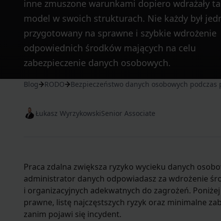
inne zmuszone warunkami dopiero wdrażały ta
model w swoich strukturach. Nie każdy był jed
przygotowany na sprawne i szybkie wdrożenie
odpowiednich środków mających na celu
zabezpieczenie danych osobowych.
Blog
RODO
Bezpieczeństwo danych osobowych podczas p
Łukasz Wyrzykowski
Senior Associate
Praca zdalna zwiększa ryzyko wycieku danych osobow
administrator danych odpowiadasz za wdrożenie śr
i organizacyjnych adekwatnych do zagrożeń. Poniże
prawne, listę najczęstszych ryzyk oraz minimalne za
zanim pojawi się incydent.