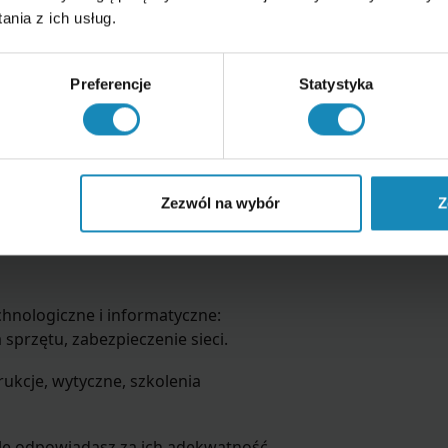
nia z ich usług.
warzasz (dane kadrowe, dane
Preferencje
Statystyka
arzasz.
zczególni pracownicy – ryzyko przy
 inne niż pracownika administracji.
Zezwól na wybór
Z
ieczające
chnologiczne i informatyczne:
sprzętu, zabezpieczenie sieci.
trukcje, wytyczne, szkolenia
le odpowiadasz za ich adekwatność