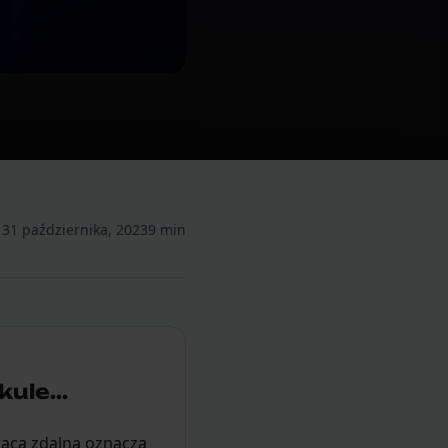
31 października, 2023
9 min
ule...
raca zdalna oznacza