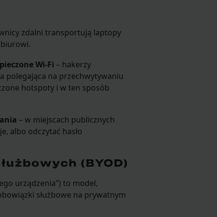
nicy zdalni transportują laptopy
 biurowi.
pieczone Wi-Fi
– hakerzy
ika polegająca na przechwytywaniu
eczone hotspoty i w ten sposób
wania
– w miejscach publicznych
e, albo odczytać hasło
służbowych (BYOD)
ego urządzenia”) to model,
obowiązki służbowe na prywatnym