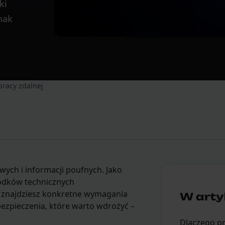
ki
nak
racy zdalnej
ych i informacji poufnych. Jako
odków technicznych
j znajdziesz konkretne wymagania
W artyk
bezpieczenia, które warto wdrożyć –
Dlaczego p