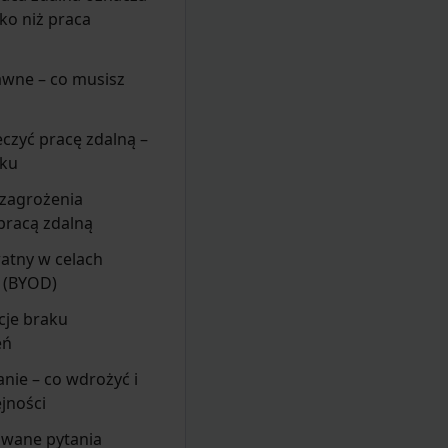
ko niż praca
a
wne – co musisz
eczyć pracę zdalną –
oku
 zagrożenia
pracą zdalną
atny w celach
 (BYOD)
je braku
eń
ie – co wdrożyć i
ejności
awane pytania