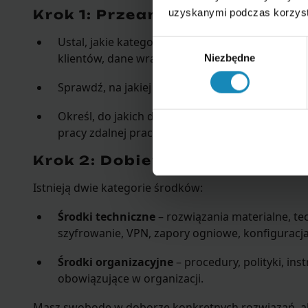
uzyskanymi podczas korzysta
Krok 1: Przeanalizuj dane
Ustal, jakie kategorie danych osobowych przet
Wybór
klientów, dane wrażliwe).
Niezbędne
zgody
Sprawdź, na jakiej podstawie prawnej je przetw
Określ, do jakich danych będą mieli dostęp pos
pracy zdalnej pracownika działu kadr i płac jest
Krok 2: Dobierz środki zabezp
Istnieją dwie kategorie środków:
Środki techniczne
– rozwiązania materialne, te
szyfrowanie, VPN, zapory ogniowe, konfiguracja 
Środki organizacyjne
– procedury, polityki, ins
obowiązujące w organizacji.
Masz swobodę w doborze konkretnych rozwiązań, a